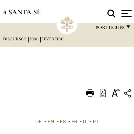
A
SANTA SÉ
PORTUGUÊS
DISCURSOS
2006
FEVEREIRO
FRANÇAIS
ENGLISH
ITALIANO
PORTUGUÊS
ESPAÑOL
DEUTSCH
POLSKI
العربيّة
DE
-
EN
-
ES
-
FR
-
IT
-
PT
中文