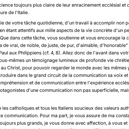
ence toujours plus claire de leur enracinement ecclésial et d
re de l'Italie.
rtie de votre tâche quotidienne, d'un travail à accomplir non 
 en étant attentifs aux mille aspects de la vie concrète d'un 
Que dans cette tâche, vous soutienne et vous encourage la ce
 a de vrai, de noble, de juste, de pur, d'aimable, d'honorable"
ul aux Philippiens (cf. 4, 8). Allez donc de l'avant dans votre
t vous-mêmes un témoignage lumineux de profonde vie chréti
s au Christ, pour pouvoir regarder le monde avec les mêmes 
introduire dans le grand circuit de la communication sa voix e
ompréhension et de communication entre l'expérience ecclésia
protagonistes d'une communication non pas superficielle, mai
 les catholiques et tous les Italiens soucieux des valeurs aut
ette communication. Pour ma part, je vous assure de ma consta
 toujours plus grands, je vous donne avec affection, à vous et 