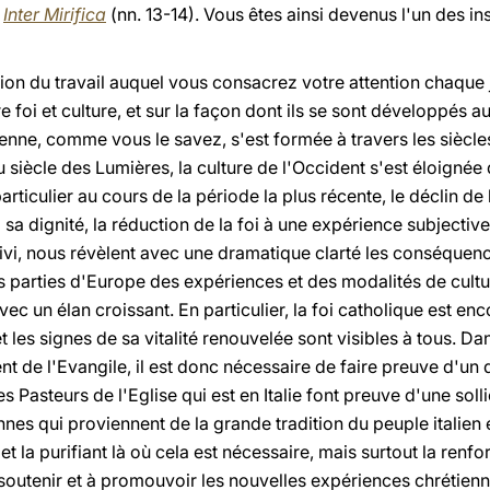
e
Inter
Mirifica
(nn. 13-14). Vous êtes ainsi devenus l'un des in
cation du travail auquel vous consacrez votre attention chaque 
tre foi et culture, et sur la façon dont ils se sont développés 
nne, comme vous le savez, s'est formée à travers les siècles
 du siècle des Lumières, la culture de l'Occident s'est éloign
articulier au cours de la période la plus récente, le déclin de 
à sa dignité, la réduction de la foi à une expérience subjective
ivi, nous révèlent avec une dramatique clarté les conséquenc
s parties d'Europe des expériences et des modalités de cultu
c un élan croissant. En particulier, la foi catholique est e
et les signes de sa vitalité renouvelée sont visibles à tous. Da
t de l'Evangile, il est donc nécessaire de faire preuve d'un
Pasteurs de l'Eglise qui est en Italie font preuve d'une solli
nes qui proviennent de la grande tradition du peuple italien e
t la purifiant là où cela est nécessaire, mais surtout la renf
outenir et à promouvoir les nouvelles expériences chrétienne