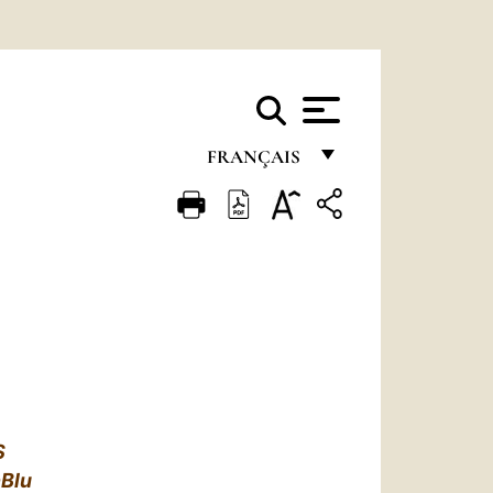
FRANÇAIS
FRANÇAIS
ENGLISH
ITALIANO
PORTUGUÊS
ESPAÑOL
DEUTSCH
S
POLSKI
Blu