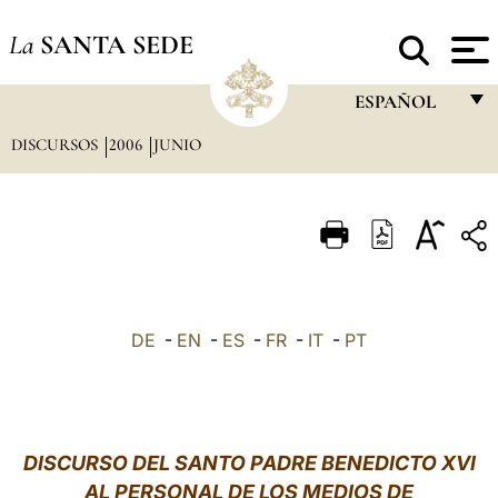
La
SANTA SEDE
ESPAÑOL
DISCURSOS
2006
JUNIO
FRANÇAIS
ENGLISH
ITALIANO
PORTUGUÊS
ESPAÑOL
DE
-
EN
-
ES
-
FR
-
IT
-
PT
DEUTSCH
POLSKI
العربيّة
DISCURSO DEL SANTO PADRE BENEDICTO XVI
AL PERSONAL DE LOS MEDIOS DE
中文