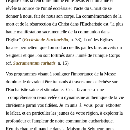
l'Eglise dans la rencontre intime entre Jésus et l'humanité et
révèle la source de l'unité ecclésiale: l'acte du Christ de se
donner à nous, fait de nous son corps. La commémoration de la
mort et de la résurrection du Christ dans l'Eucharistie est "la plus
haute manifestation sacramentelle de la communion dans
l'Eglise" (
Ecclesia de Eucharistia
, n. 38), là où les Eglises
locales permettent que l'on soit accueillis par les bras ouverts du
Seigneur et que l'on soit fortifiés dans l'unité de l'unique Corps
(cf.
Sacramentum caritatis
, n. 15).
Vos programmes visant à souligner l'importance de la Messe
dominicale devraient être transmis à travers une catéchèse sur
l'Eucharistie saine et stimulante. Cela favorisera une
compréhension renouvelée du dynamisme authentique de la vie
chrétienne parmi vos fidèles. Je m'unis à vous pour exhorter
le laïcat, et en particulier les jeunes de votre région, à explorer la
profondeur et l'ampleur de notre communion eucharistique.
Réunis chaque dimanche dans la Maison du Seigneur, nous