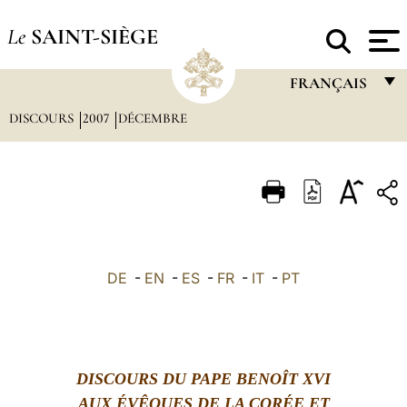
Le
SAINT-SIÈGE
FRANÇAIS
DISCOURS
2007
DÉCEMBRE
FRANÇAIS
ENGLISH
ITALIANO
PORTUGUÊS
ESPAÑOL
DE
-
EN
-
ES
-
FR
-
IT
-
PT
DEUTSCH
POLSKI
العربيّة
DISCOURS DU PAPE BENOÎT XVI
中文
AUX ÉVÊQUES DE LA CORÉE ET