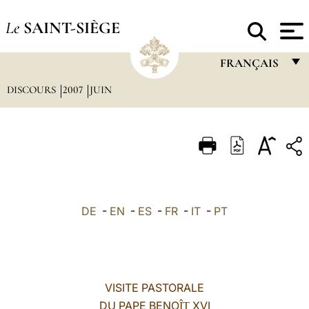
Le
SAINT-SIÈGE
FRANÇAIS
DISCOURS
2007
JUIN
FRANÇAIS
ENGLISH
ITALIANO
PORTUGUÊS
ESPAÑOL
DE
-
EN
-
ES
-
FR
-
IT
-
PT
DEUTSCH
POLSKI
العربيّة
VISITE PASTORALE
DU PAPE BENO
XVI
中文
ÎT