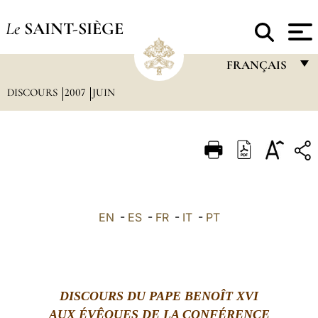
Le
SAINT-SIÈGE
FRANÇAIS
DISCOURS
2007
JUIN
FRANÇAIS
ENGLISH
ITALIANO
PORTUGUÊS
ESPAÑOL
EN
-
ES
-
FR
-
IT
-
PT
DEUTSCH
POLSKI
العربيّة
DISCOURS DU PAPE BENOÎT XVI
AUX ÉVÊQUES DE LA CONFÉRENCE
中文