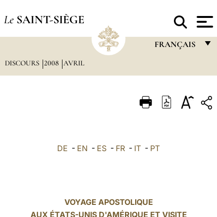
Le
SAINT-SIÈGE
FRANÇAIS
DISCOURS
2008
AVRIL
FRANÇAIS
ENGLISH
ITALIANO
PORTUGUÊS
ESPAÑOL
DE
-
EN
-
ES
-
FR
-
IT
-
PT
DEUTSCH
POLSKI
العربيّة
VOYAGE APOSTOLIQUE
AUX ÉTATS-UNIS D'AMÉRIQUE ET VISITE
中文