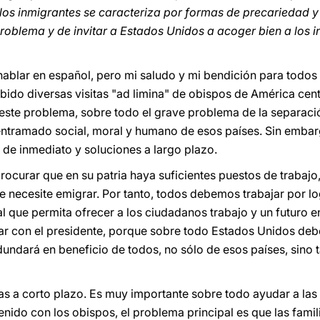
 los inmigrantes se caracteriza por formas de precariedad y
problema y de invitar a Estados Unidos a acoger bien a los 
ablar en español, pero mi saludo y mi bendición para todos 
ibido diversas visitas "ad limina" de obispos de América cen
e este problema, sobre todo el grave problema de la separació
entramado social, moral y humano de esos países. Sin embarg
de inmediato y soluciones a largo plazo.
rocurar que en su patria haya suficientes puestos de trabajo
e necesite emigrar. Por tanto, todos debemos trabajar por log
l que permita ofrecer a los ciudadanos trabajo y un futuro en
ar con el presidente, porque sobre todo Estados Unidos deb
dundará en beneficio de todos, no sólo de esos países, sino
 a corto plazo. Es muy importante sobre todo ayudar a las fa
ido con los obispos, el problema principal es que las famil