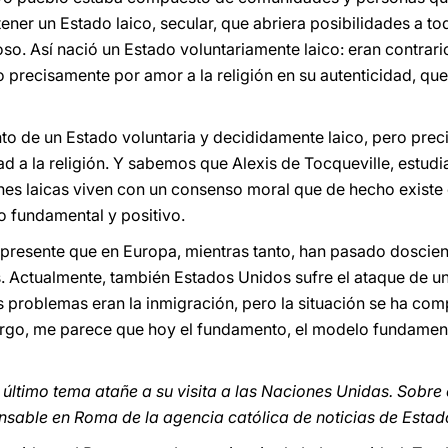
tener un Estado laico, secular, que abriera posibilidades a to
ioso. Así nació un Estado voluntariamente laico: eran contrari
o precisamente por amor a la religión en su autenticidad, que
to de un Estado voluntaria y decididamente laico, pero pre
dad a la religión. Y sabemos que Alexis de Tocqueville, estud
iones laicas viven con un consenso moral que de hecho existe
 fundamental y positivo.
r presente que en Europa, mientras tanto, han pasado doscie
. Actualmente, también Estados Unidos sufre el ataque de un
s problemas eran la inmigración, pero la situación se ha com
bargo, me parece que hoy el fundamento, el modelo fundament
 último tema atañe a su visita a las Naciones Unidas. Sobre 
nsable en Roma de la agencia católica de noticias de Estad