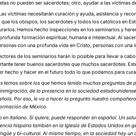
rastas no pueden ser sacerdotes; otro, ayudar a las víctimas 
 Las víctimas necesitarán curación y ayuda, asistencia y recon
que los obispos, los sacerdotes y todos los católicos en Es
 curarlos. Hemos hecho inspecciones en los seminarios y har
 profunda formación espiritual, humana e intelectual. Al sace
rsonas con una profunda vida en Cristo, personas con una i
rectores de los seminarios harán lo posible para llevar a cab
rtante tener buenos sacerdotes que muchos sacerdotes. Este 
 hecho y hacer en el futuro todo lo que podamos para curar
los temas sobre los que hemos tenido muchas preguntas de p
inmigración, de la presencia en la sociedad estadounidense
ola. Por eso, le va a hacer la pregunta nuestro compañer
nformación de México.
 en italiano. Si quiere, puede responder en español. Un salu
encia hispana también en la Iglesia de Estados Unidos en 
ingüe y bi-cultural. Al mismo tiempo, en la sociedad hay un 