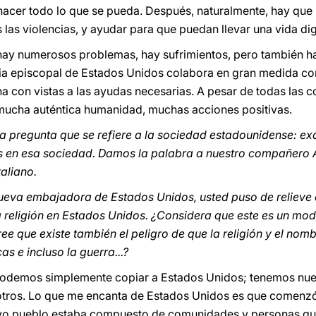
acer todo lo que se pueda. Después, naturalmente, hay que 
s las violencias, y ayudar para que puedan llevar una vida d
hay numerosos problemas, hay sufrimientos, pero también h
ia episcopal de Estados Unidos colabora en gran medida co
a con vistas a las ayudas necesarias. A pesar de todas las 
ucha auténtica humanidad, muchas acciones positivas.
na pregunta que se refiere a la sociedad estadounidense: e
os en esa sociedad. Damos la palabra a nuestro compañero A
taliano.
 nueva embajadora de Estados Unidos, usted puso de relieve 
 religión en Estados Unidos. ¿Considera que este es un mod
e que existe también el peligro de que la religión y el no
as e incluso la guerra...?
odemos simplemente copiar a Estados Unidos; tenemos nuest
tros. Lo que me encanta de Estados Unidos es que comenzó
evo pueblo estaba compuesto de comunidades y personas que