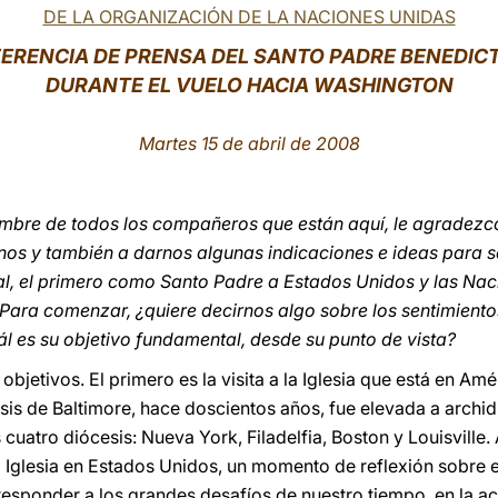
DE LA ORGANIZACIÓN DE LA NACIONES UNIDAS
ERENCIA DE PRENSA DEL SANTO PADRE BENEDICT
DURANTE EL VUELO HACIA WASHINGTON
Martes 15 de abril de 2008
ombre de todos los compañeros que están aquí, le agradezco
os y también a darnos algunas indicaciones e ideas para seg
al, el primero como Santo Padre a Estados Unidos y las Nac
Para comenzar, ¿quiere decirnos algo sobre los sentimiento
uál es su objetivo fundamental, desde su punto de vista?
 objetivos. El primero es la visita a la Iglesia que está en A
esis de Baltimore, hace doscientos años, fue elevada a archid
uatro diócesis: Nueva York, Filadelfia, Boston y Louisville. A
la Iglesia en Estados Unidos, un momento de reflexión sobre 
esponder a los grandes desafíos de nuestro tiempo, en la act