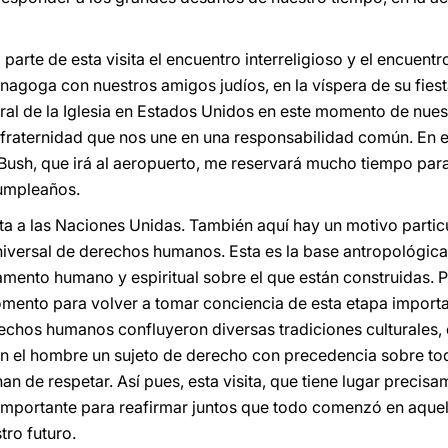
arte de esta visita el encuentro interreligioso y el encuentr
nagoga con nuestros amigos judíos, en la víspera de su fiest
ral de la Iglesia en Estados Unidos en este momento de nuest
 fraternidad que nos une en una responsabilidad común. En
e Bush, que irá al aeropuerto, me reservará mucho tiempo pa
cumpleaños.
sita a las Naciones Unidas. También aquí hay un motivo parti
iversal de derechos humanos. Esta es la base antropológica, 
amento humano y espiritual sobre el que están construidas. P
ento para volver a tomar conciencia de esta etapa important
echos humanos confluyeron diversas tradiciones culturales,
 el hombre un sujeto de derecho con precedencia sobre toda
n de respetar. Así pues, esta visita, que tiene lugar preci
e importante para reafirmar juntos que todo comenzó en aqu
tro futuro.