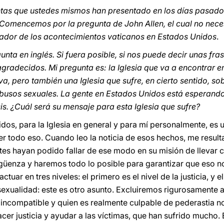
tas que ustedes mismos han presentado en los días pasado
 Comencemos por la pregunta de John Allen, el cual no neces
or de los acontecimientos vaticanos en Estados Unidos
.
unta en inglés. Si fuera posible, si nos puede decir unas fr
gradecidos. Mi pregunta es: la Iglesia que va a encontrar 
iva, pero también una Iglesia que sufre, en cierto sentido, s
 abusos sexuales. La gente en Estados Unidos está esperand
is. ¿Cuál será su mensaje para esta Iglesia que sufre?
idos, para la Iglesia en general y para mí personalmente, es 
 todo eso. Cuando leo la noticia de esos hechos, me result
es hayan podido fallar de ese modo en su misión de llevar c
güenza y haremos todo lo posible para garantizar que eso no 
uar en tres niveles: el primero es el nivel de la justicia, y el 
ualidad: este es otro asunto. Excluiremos rigurosamente a
 incompatible y quien es realmente culpable de pederastia n
cer justicia y ayudar a las víctimas, que han sufrido mucho.