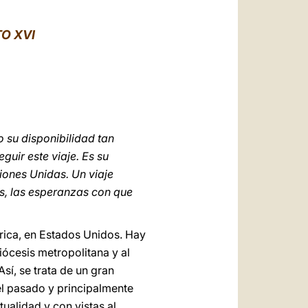
العربيّة
中文
O XVI
LATINE
 su disponibilidad tan
uir este viaje. Es su
iones Unidas. Un viaje
s, las esperanzas con que
mérica, en Estados Unidos. Hay
iócesis metropolitana y al
sí, se trata de un gran
el pasado y principalmente
ualidad y con vistas al