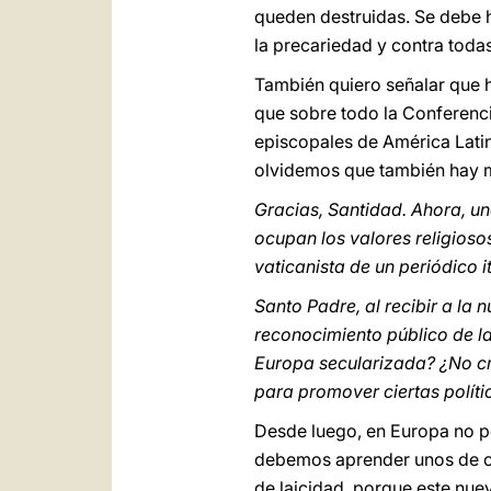
queden destruidas. Se debe h
la precariedad y contra toda
También quiero señalar que 
que sobre todo la Conferenc
episcopales de América Latin
olvidemos que también hay m
Gracias, Santidad. Ahora, u
ocupan los valores religios
vaticanista de un periódico i
Santo Padre, al recibir a la
reconocimiento público de la
Europa secularizada? ¿No cre
para promover ciertas polític
Desde luego, en Europa no p
debemos aprender unos de o
de laicidad, porque este nu