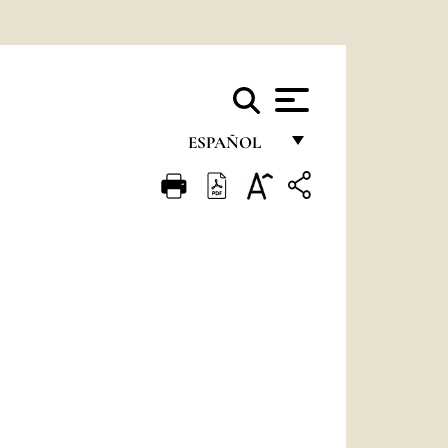
ESPAÑOL
FRANÇAIS
ENGLISH
ITALIANO
PORTUGUÊS
ESPAÑOL
DEUTSCH
POLSKI