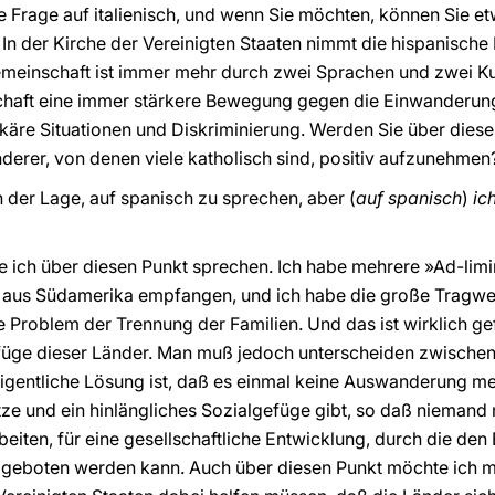
e die Frage auf italienisch, und wenn Sie möchten, können Sie
. In der Kirche der Vereinigten Staaten nimmt die hispanisch
meinschaft ist immer mehr durch zwei Sprachen und zwei Kul
lschaft eine immer stärkere Bewegung gegen die Einwanderun
ekäre Situationen und Diskriminierung. Werden Sie über die
derer, von denen viele katholisch sind, positiv aufzunehmen
 in der Lage, auf spanisch zu sprechen, aber (
auf spanisch
)
ich
e ich über diesen Punkt sprechen. Ich habe mehrere »Ad-lim
 aus Südamerika empfangen, und ich habe die große Tragwe
 Problem der Trennung der Familien. Und das ist wirklich gef
Gefüge dieser Länder. Man muß jedoch unterscheiden zwisch
eigentliche Lösung ist, daß es einmal keine Auswanderung me
ze und ein hinlängliches Sozialgefüge gibt, so daß nieman
rbeiten, für eine gesellschaftliche Entwicklung, durch die den
t geboten werden kann. Auch über diesen Punkt möchte ich m