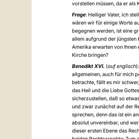
vorstellen müssen, da er als
Frage
: Heiliger Vater, ich st
wären wir für einige Worte au
begegnen werden, ist eine gr
allem aufgrund der jüngsten 
Amerika erwarten von Ihnen e
Kirche bringen?
Benedikt XVI.
(
auf englisch
)
allgemeinen, auch für mich 
betrachte, fällt es mir schwe
das Heil und die Liebe Gotte
sicherzustellen, daß so etwa
und zwar zunächst auf der Re
sprechen, denn das ist ein a
absolut unvereinbar, und wer 
dieser ersten Ebene das Rech
beiden Rechtsaspekte: Zum e