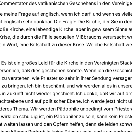
 Kommentator des vatikanischen Geschehens in den Vereinigte
elle meine Frage auf englisch, wenn ich darf, und wenn es vielle
f englisch sehr dankbar. Die Frage: Die Kirche, der Sie in de
oße Kirche, eine lebendige Kirche, aber in gewissem Sinne a
Krise, die durch die Fälle sexuellen Mißbrauchs verursacht 
in Wort, eine Botschaft zu dieser Krise. Welche Botschaft we
: Es ist ein großes Leid für die Kirche in den Vereinigten Staa
persönlich, daß dies geschehen konnte. Wenn ich die Geschi
r, zu verstehen, wie Priester so sehr in ihrer Sendung versag
s zu bringen. Ich bin beschämt, und wir werden alles in unse
s in Zukunft nicht wieder geschieht. Ich denke, daß wir auf 
chtsebene und auf politischer Ebene. Ich werde jetzt nicht 
nderes Thema. Wir werden Pädophile unbedingt vom Priestera
wirklich schuldig ist, ein Pädophiler zu sein, kann kein Pries
t walten lassen und den Opfern helfen, denn sie leiden schwe
inen können Pädophile keine Priester sein, und zum anderen