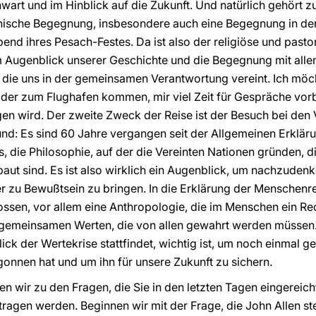
art und im Hinblick auf die Zukunft. Und natürlich gehört 
enische Begegnung, insbesondere auch eine Begegnung in de
nd ihres Pesach-Festes. Da ist also der religiöse und pastor
m Augenblick unserer Geschichte und die Begegnung mit alle
 die uns in der gemeinsamen Verantwortung vereint. Ich möc
 der zum Flughafen kommen, mir viel Zeit für Gespräche vor
 wird. Der zweite Zweck der Reise ist der Besuch bei den V
nd: Es sind 60 Jahre vergangen seit der Allgemeinen Erklär
s, die Philosophie, auf der die Vereinten Nationen gründen, 
baut sind. Es ist also wirklich ein Augenblick, um nachzuden
r zu Bewußtsein zu bringen. In die Erklärung der Menschenr
lossen, vor allem eine Anthropologie, die im Menschen ein Re
t gemeinsamen Werten, die von allen gewahrt werden müssen.
ick der Wertekrise stattfindet, wichtig ist, um noch einmal 
gonnen hat und um ihn für unsere Zukunft zu sichern.
en wir zu den Fragen, die Sie in den letzten Tagen eingereich
ragen werden. Beginnen wir mit der Frage, die John Allen ste