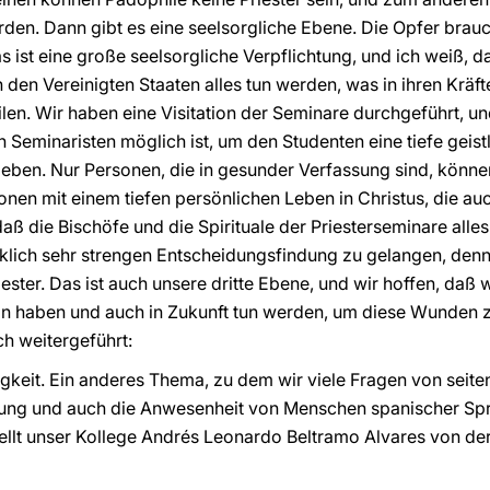
en. Dann gibt es eine seelsorgliche Ebene. Die Opfer brauc
 ist eine große seelsorgliche Verpflichtung, und ich weiß, d
n den Vereinigten Staaten alles tun werden, was in ihren Kräft
ilen. Wir haben eine Visitation der Seminare durchgeführt, un
Seminaristen möglich ist, um den Studenten eine tiefe geist
 geben. Nur Personen, die in gesunder Verfassung sind, könn
nen mit einem tiefen persönlichen Leben in Christus, die auc
aß die Bischöfe und die Spirituale der Priesterseminare alles
rklich sehr strengen Entscheidungsfindung zu gelangen, denn 
iester. Das ist auch unsere dritte Ebene, und wir hoffen, daß w
tan haben und auch in Zukunft tun werden, um diese Wunden 
ch weitergeführt:
igkeit. Ein anderes Thema, zu dem wir viele Fragen von seite
erung und auch die Anwesenheit von Menschen spanischer Spra
tellt unser Kollege Andrés Leonardo Beltramo Alvares von d