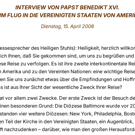
INTERVIEW VON PAPST BENEDIKT XVI.
IM FLUG IN DIE VEREINIGTEN STAATEN VON AMER
Dienstag, 15. April 2008
essesprecher des Heiligen Stuhls): Heiligkeit, herzlich willk
ch Ihnen, daß Sie gekommen sind, um uns zu begrüßen und 
e Reise zu verfolgen. Es ist ihre zweite interkontinentale Rei
on Amerika und zu den Vereinten Nationen: eine wichtige Reis
n Sie uns zunächst etwas über die Empfindungen und Hoffn
 ist aus Ihrer Sicht der wesentliche Zweck Ihrer Reise?
hat vor allem zwei Zwecke. Der erste Zweck ist der Besuch de
 einen besonderen Grund: Die Diözese Baltimore wurde vor 2
standen vier weitere Diözesen: New York, Philadelphia, Boston
n Teil der Kirche in den Vereinigten Staaten, ein Augenblick
nft nachzudenken – darüber, wie man den großen Herausford