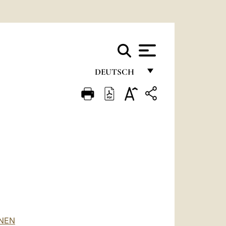
DEUTSCH
FRANÇAIS
ENGLISH
ITALIANO
PORTUGUÊS
ESPAÑOL
DEUTSCH
POLSKI
ONEN