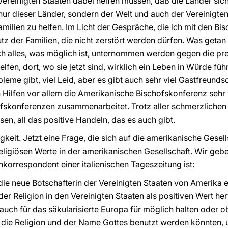
 Vereinigten Staaten dabei helfen müssen, daß die Länder si
t nur dieser Länder, sondern der Welt und auch der Vereinigten 
amilien zu helfen. Im Licht der Gespräche, die ich mit den Bis
z der Familien, die nicht zerstört werden dürfen. Was geta
ch alles, was möglich ist, unternommen werden gegen die pr
lfen, dort, wo sie jetzt sind, wirklich ein Leben in Würde fü
leme gibt, viel Leid, aber es gibt auch sehr viel Gastfreundsc
 Hilfen vor allem die Amerikanische Bischofskonferenz sehr 
skonferenzen zusammenarbeitet. Trotz aller schmerzlichen Di
en, all das positive Handeln, das es auch gibt.
igkeit. Jetzt eine Frage, die sich auf die amerikanische Gesel
 religiösen Werte in der amerikanischen Gesellschaft. Wir g
ankorrespondent einer italienischen Tageszeitung ist:
ie die neue Botschafterin der Vereinigten Staaten von Amerik
der Religion in den Vereinigten Staaten als positiven Wert h
auch für das säkularisierte Europa für möglich halten oder o
 die Religion und der Name Gottes benutzt werden könnten, 