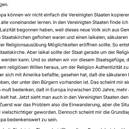
gen.
ropa können wir nicht einfach die Vereinigten Staaten kopier
lle voneinander lernen. In den Vereinigten Staaten finde ich 
 Laizität begonnen haben, weil dieses neue Volk sich aus G
Staatskirchen geflohen waren und einen laikalen, säkularen S
er Religionsausübung Möglichkeiten eröffnen sollte. So entst
aatskirche. Aber laikal sollte der Staat gerade um der Religio
lebt werden kann. Und so stehen wir vor diesem Staatsgefüge,
inem religiösen Willen heraus, um der Religion Authentizität z
 er sich mit Amerika befaßte, gesehen hat, daß die säkularen
ben, der unter den Bürgern vorhanden ist. Das scheint mir 
an muß bedenken, daß in Europa inzwischen 200 Jahre, mehr
ickelt hat. Jetzt sieht man auch in den Vereinigten Staaten d
uerst war das Problem also die Einwanderung, aber die Situat
d vielschichtiger geworden. Dennoch scheint mir die Grundl
opa bedenkenswert zu sein.