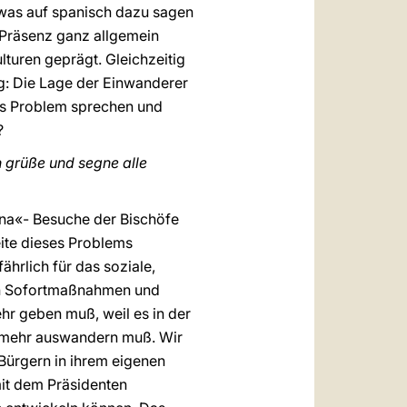
 etwas auf spanisch dazu sagen
e Präsenz ganz allgemein
turen geprägt. Gleichzeitig
g: Die Lage der Einwanderer
ses Problem sprechen und
?
 grüße und segne alle
ina«- Besuche der Bischöfe
ite dieses Problems
ährlich für das soziale,
en Sofortmaßnahmen und
hr geben muß, weil es in der
d mehr auswandern muß. Wir
 Bürgern in ihrem eigenen
it dem Präsidenten