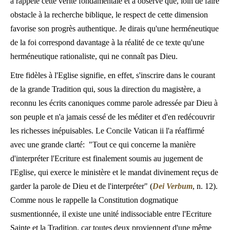
a rappelé cette vérité fondamentale et a observé que, loin de faire
obstacle à la recherche biblique, le respect de cette dimension
favorise son progrès authentique. Je dirais qu'une herméneutique
de la foi correspond davantage à la réalité de ce texte qu'une
herméneutique rationaliste, qui ne connaît pas Dieu.
Etre fidèles à l'Eglise signifie, en effet, s'inscrire dans le courant
de la grande Tradition qui, sous la direction du magistère, a
reconnu les écrits canoniques comme parole adressée par Dieu à
son peuple et n'a jamais cessé de les méditer et d'en redécouvrir
les richesses inépuisables. Le Concile Vatican ii l'a réaffirmé
avec une grande clarté: "Tout ce qui concerne la manière
d'interpréter l'Ecriture est finalement soumis au jugement de
l'Eglise, qui exerce le ministère et le mandat divinement reçus de
garder la parole de Dieu et de l'interpréter" (
Dei Verbum
, n. 12).
Comme nous le rappelle la Constitution dogmatique
susmentionnée, il existe une unité indissociable entre l'Ecriture
Sainte et la Tradition, car toutes deux proviennent d'une même