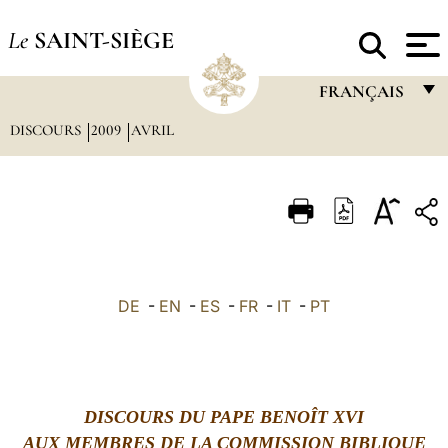
Le
SAINT-SIÈGE
FRANÇAIS
DISCOURS
2009
AVRIL
FRANÇAIS
ENGLISH
ITALIANO
PORTUGUÊS
ESPAÑOL
DE
-
EN
-
ES
-
FR
-
IT
-
PT
DEUTSCH
POLSKI
العربيّة
DISCOURS
DU PAPE BENOÎT XVI
AUX MEMBRES DE LA COMMISSION BIBLIQUE
中文