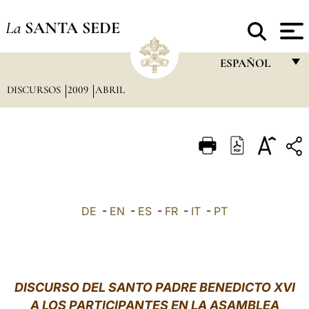
La
SANTA SEDE
ESPAÑOL
DISCURSOS
2009
ABRIL
FRANÇAIS
ENGLISH
ITALIANO
PORTUGUÊS
ESPAÑOL
DE
-
EN
-
ES
-
FR
-
IT
-
PT
DEUTSCH
POLSKI
العربيّة
DISCURSO DEL SANTO PADRE BENEDICTO XVI
A LOS PARTICIPANTES EN LA ASAMBLEA
中文