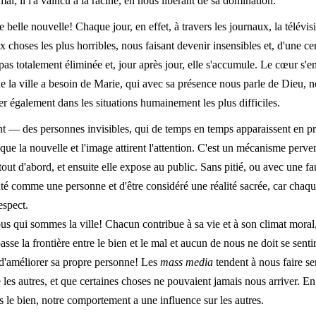
mal; il l'a vaincu à la racine, en nous libérant de sa domination.
lle nouvelle! Chaque jour, en effet, à travers les journaux, la télévisio
x choses les plus horribles, nous faisant devenir insensibles et, d'une c
 pas totalement éliminée et, jour après jour, elle s'accumule. Le cœur s'e
e la ville a besoin de Marie, qui avec sa présence nous parle de Dieu, n
rer également dans les situations humainement les plus difficiles.
t — des personnes invisibles, qui de temps en temps apparaissent en pre
 que la nouvelle et l'image attirent l'attention. C'est un mécanisme perv
e tout d'abord, et ensuite elle expose au public. Sans pitié, ou avec une fa
é comme une personne et d'être considéré une réalité sacrée, car chaque
espect.
ous qui sommes la ville! Chacun contribue à sa vie et à son climat moral
e la frontière entre le bien et le mal et aucun de nous ne doit se sentir 
r d'améliorer sa propre personne! Les
mass media
tendent à nous faire sen
 les autres, et que certaines choses ne pouvaient jamais nous arriver. 
 le bien, notre comportement a une influence sur les autres.