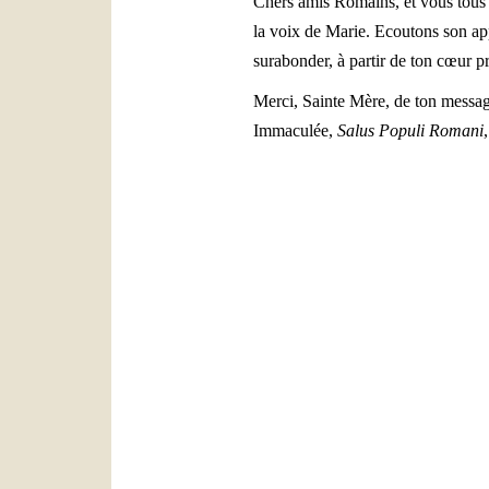
Chers amis Romains, et vous tous q
la voix de Marie. Ecoutons son appe
surabonder, à partir de ton cœur pr
Merci, Sainte Mère, de ton message
Immaculée,
Salus Populi Romani