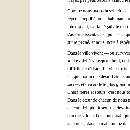
n'ayez pas peur, Jésus a vaincu le 
Comme nous avons besoin de cette be
répété, amplifié, nous habituant au
intoxiquant, car la négativité n'est
s'assombrissent. C'est pour cela qu
sur le péché, et nous incite à espé
Dans la ville vivent — ou surviven
sont exploitées jusqu'au bout, tant
difficile de résister. La ville cach
chaque homme le désir d'être écout
sacrée, et demande le plus grand r
Chers frères et sœurs, c'est nous t
Dans le cœur de chacun de nous pass
chacun doit plutôt sentir le devoi
comme si le mal ne concernait que
acteurs et, dans le mal comme dans