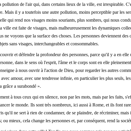
llution de l'air qui, dans certains lieux de la ville, est irrespirable. C'
re. Mais il y a toutefois une autre pollution, moins perceptible par les s
st celle qui rend nos visages moins souriants, plus sombres, qui nous cond
La ville est faite de visages, mais malheureusement les dynamiques colle
us ne voyons que la surface des choses. Les personnes deviennent des co
bjets sans visages, interchangeables et consommables.
uvrir et défendre la profondeur des personnes, parce qu'il y a en elle 
ersonne, dans le sens où l'esprit, l'âme et le corps sont en elle pleinemen
seigne à nous ouvrir à l'action de Dieu, pour regarder les autres comme
 avec amour, avec une tendresse infinie, en particulier les plus seuls, les
 la grâce a surabondé ».
t à tous ceux qui en silence, non par les mots, mais par les faits, s'eff
vancer le monde. Ils sont très nombreux, ici aussi à Rome, et ils font r
 qu'il ne sert à rien de condamner, de se plaindre, de récriminer, mais i
s; ou mieux, cela change les personnes et, par conséquent, rend la sociét