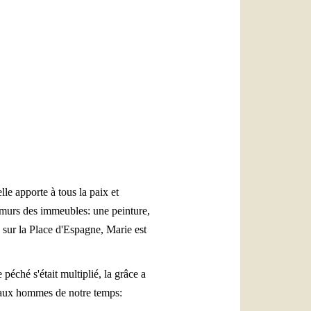
العربيّة
中文
LATINE
le apporte à tous la paix et
es murs des immeubles: une peinture,
, sur la Place d'Espagne, Marie est
 péché s'était multiplié, la grâce a
t aux hommes de notre temps: