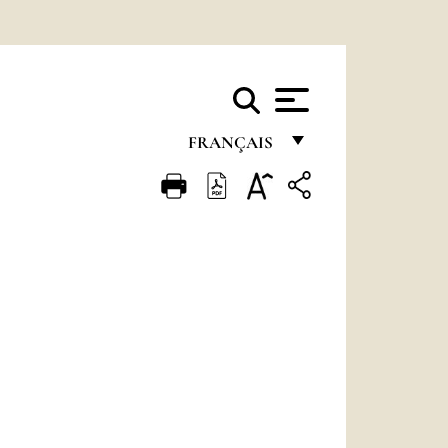
FRANÇAIS
FRANÇAIS
ENGLISH
ITALIANO
PORTUGUÊS
ESPAÑOL
DEUTSCH
POLSKI