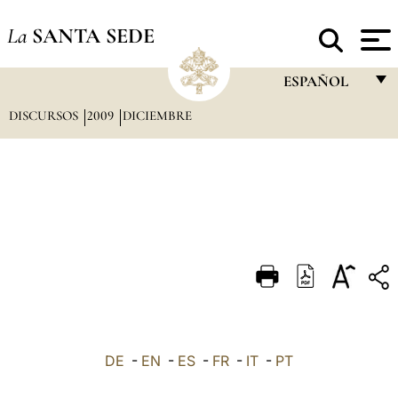
La
SANTA SEDE
ESPAÑOL
DISCURSOS
2009
DICIEMBRE
FRANÇAIS
ENGLISH
ITALIANO
PORTUGUÊS
ESPAÑOL
DEUTSCH
POLSKI
العربيّة
DE
-
EN
-
ES
-
FR
-
IT
-
PT
中文