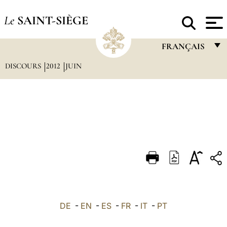
Le
SAINT-SIÈGE
FRANÇAIS
DISCOURS
2012
JUIN
FRANÇAIS
ENGLISH
ITALIANO
PORTUGUÊS
ESPAÑOL
DEUTSCH
POLSKI
العربيّة
DE
-
EN
-
ES
-
FR
-
IT
-
PT
中文