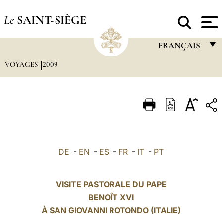
Le
SAINT-SIÈGE
FRANÇAIS
VOYAGES
2009
FRANÇAIS
ENGLISH
ITALIANO
PORTUGUÊS
ESPAÑOL
DE
-
EN
-
ES
-
FR
-
IT
-
PT
DEUTSCH
POLSKI
VISITE PASTORALE DU PAPE
BENOÎT XVI
العربيّة
À SAN GIOVANNI ROTONDO (ITALIE)
中文