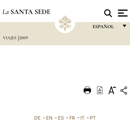
La
SANTA SEDE
ESPAÑOL
VIAJES
2009
FRANÇAIS
ENGLISH
ITALIANO
PORTUGUÊS
ESPAÑOL
DEUTSCH
POLSKI
العربيّة
DE
-
EN
-
ES
-
FR
-
IT
-
PT
中文