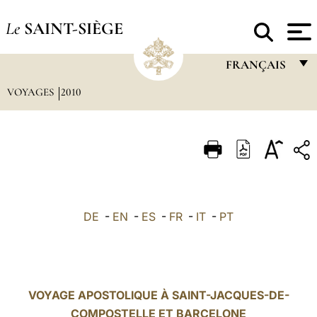
Le
SAINT-SIÈGE
FRANÇAIS
VOYAGES
2010
FRANÇAIS
ENGLISH
ITALIANO
PORTUGUÊS
ESPAÑOL
DE
-
EN
-
ES
-
FR
-
IT
-
PT
DEUTSCH
POLSKI
العربيّة
VOYAGE APOSTOLIQUE À SAINT-JACQUES-DE-
COMPOSTELLE ET BARCELONE
中文