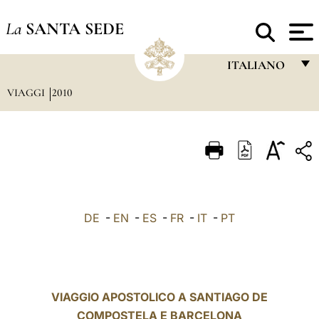
La
SANTA SEDE
ITALIANO
VIAGGI
2010
FRANÇAIS
ENGLISH
ITALIANO
PORTUGUÊS
ESPAÑOL
DE
-
EN
-
ES
-
FR
-
IT
-
PT
DEUTSCH
POLSKI
العربيّة
VIAGGIO APOSTOLICO A SANTIAGO DE
COMPOSTELA E BARCELONA
中文