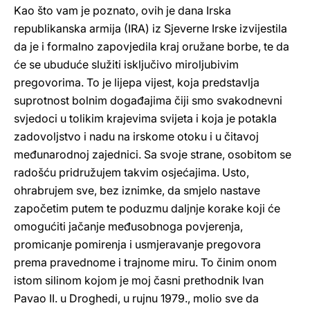
Kao što vam je poznato, ovih je dana Irska
republikanska armija (IRA) iz Sjeverne Irske izvijestila
da je i formalno zapovjedila kraj oružane borbe, te da
će se ubuduće služiti isključivo miroljubivim
pregovorima. To je lijepa vijest, koja predstavlja
suprotnost bolnim događajima čiji smo svakodnevni
svjedoci u tolikim krajevima svijeta i koja je potakla
zadovoljstvo i nadu na irskome otoku i u čitavoj
međunarodnoj zajednici. Sa svoje strane, osobitom se
radošću pridružujem takvim osjećajima. Usto,
ohrabrujem sve, bez iznimke, da smjelo nastave
započetim putem te poduzmu daljnje korake koji će
omogućiti jačanje međusobnoga povjerenja,
promicanje pomirenja i usmjeravanje pregovora
prema pravednome i trajnome miru. To činim onom
istom silinom kojom je moj časni prethodnik Ivan
Pavao II. u Droghedi, u rujnu 1979., molio sve da