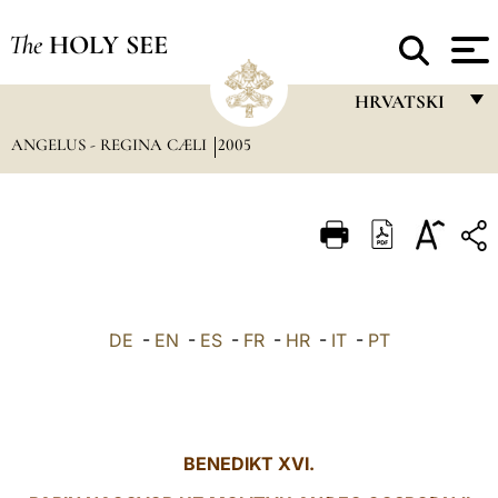
The
HOLY SEE
HRVATSKI
ANGELUS - REGINA CÆLI
2005
FRANÇAIS
ENGLISH
ITALIANO
PORTUGUÊS
ESPAÑOL
DE
-
EN
-
ES
-
FR
-
HR
-
IT
-
PT
DEUTSCH
POLSKI
العربيّة
BENEDIKT XVI.
中文