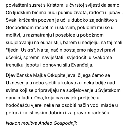
povlašteni susret s Kristom, u čvrstoj svijesti da samo
On ljudskim bićima nudi puninu života, radosti i ljubavi.
Svaki kršćanin pozvan je ući u duboko zajedništvo s
Gospodinom raspetim i uskrslim, pokloniti mu se u
molitvi, u razmatranju i posebice u pobožnom
sudjelovanju na euharistiji, barem u nedjelju, na taj mali
"tjedni Uskrs". Na taj način postajemo njegovi pravi
učenici, spremni naviještati i svjedočiti u svakome
trenutku ljepotu i obnovnu silu Evanđelja.
Djevičanska Majka Otkupiteljeva, čijega ćemo se
Uznesenja u nebo sjetiti u kolovozu, neka bdije nad
svima koji se pripravljaju na sudjelovanje u Svjetskom
danu mladih. Ona, koja nas uvijek pretječe u
hodočašću vjere, neka na osobiti način vodi mlade u
potrazi za istinskim dobrim i za pravom radošću.
Nakon molitve Anđeo Gospodnji: