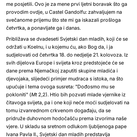
me posjetili. Ovo je za mene prvi ljetni boravak što ga
provodim ovdje, u Castel Gandolfu: zahvaljujem na
svečanome prijemu što ste mi ga iskazali prošloga
četvrtka, a ponavljate ga i danas.
Približava se dvadeseti Svjetski dan mladih, koji će se
održati u Koelnu, i u kojemu ću, ako Bog da, i ja
sudjelovati od četvrtka 18. do nedjelje 21. kolovoza. Iz
svih dijelova Europe i svijeta kroz predstojeće će se
dane prema Njemačkoj zaputiti skupine mladića i
djevojaka, slijedeći primjer mudraca s istoka, na što
upućuje i tema ovoga susreta: "Dođosmo mu se
pokloniti" (
Mt
2,2). Htio bih pozvati mlade vjernike iz
čitavoga svijeta, pa i one koji neće moći sudjelovati na
tomu izvanrednom crkvenom događaju, da se
pridruže duhovnom hodočašću prema izvorima naše
vjere. U skladu sa sretnom odlukom ljubljenoga pape
Ivana Pavla II., Svjetski dan mladih predstavlja