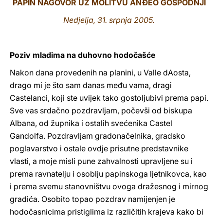
PAPIN NAGOVOR UZ MOLITVU ANĐEO GOSPODNJI
LATINE
Nedjelja, 31. srpnja 2005.
Poziv mladima na duhovno hodočašće
Nakon dana provedenih na planini, u Valle dAosta,
drago mi je što sam danas među vama, dragi
Castelanci, koji ste uvijek tako gostoljubivi prema papi.
Sve vas srdačno pozdravljam, počevši od biskupa
Albana, od župnika i ostalih svećenika Castel
Gandolfa. Pozdravljam gradonačelnika, gradsko
poglavarstvo i ostale ovdje prisutne predstavnike
vlasti, a moje misli pune zahvalnosti upravljene su i
prema ravnatelju i osoblju papinskoga ljetnikovca, kao
i prema svemu stanovništvu ovoga dražesnog i mirnog
gradića. Osobito topao pozdrav namijenjen je
hodočasnicima pristiglima iz različitih krajeva kako bi