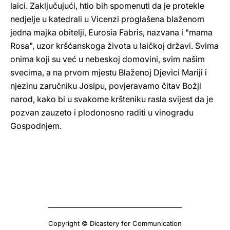
laici. Zaključujući, htio bih spomenuti da je protekle
nedjelje u katedrali u Vicenzi proglašena blaženom
jedna majka obitelji, Eurosia Fabris, nazvana i "mama
Rosa", uzor kršćanskoga života u laičkoj državi. Svima
onima koji su već u nebeskoj domovini, svim našim
svecima, a na prvom mjestu Blaženoj Djevici Mariji i
njezinu zaručniku Josipu, povjeravamo čitav Božji
narod, kako bi u svakome kršteniku rasla svijest da je
pozvan zauzeto i plodonosno raditi u vinogradu
Gospodnjem.
Copyright © Dicastery for Communication