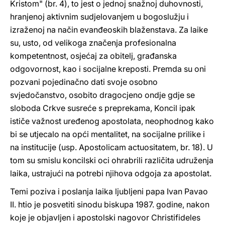
Kristom" (br. 4), to jest o jednoj snažnoj duhovnosti,
hranjenoj aktivnim sudjelovanjem u bogoslužju i
izraženoj na način evanđeoskih blaženstava. Za laike
su, usto, od velikoga značenja profesionalna
kompetentnost, osjećaj za obitelj, građanska
odgovornost, kao i socijalne kreposti. Premda su oni
pozvani pojedinačno dati svoje osobno
svjedočanstvo, osobito dragocjeno ondje gdje se
sloboda Crkve susreće s preprekama, Koncil ipak
ističe važnost uređenog apostolata, neophodnog kako
bi se utjecalo na opći mentalitet, na socijalne prilike i
na institucije (usp. Apostolicam actuositatem, br. 18). U
tom su smislu koncilski oci ohrabrili različita udruženja
laika, ustrajući na potrebi njihova odgoja za apostolat.
Temi poziva i poslanja laika ljubljeni papa Ivan Pavao
II. htio je posvetiti sinodu biskupa 1987. godine, nakon
koje je objavljen i apostolski nagovor Christifideles