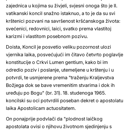
zajednica u kojima su živjeli, svjesni onoga što je II.
vatikanski koncil snažno istaknuo, a to je da su svi
krštenici pozvani na savršenost kršćanskoga života:
svećenici, redovnici, laici, svatko prema vlastitoj
karizmi i vlastitom posebnom pozivu.
Doista, Koncil je posvetio veliku pozornost ulozi
vjernika laika, posvećujući im čitavo četvrto poglavlje
konstitucije o Crkvi Lumen gentium, kako bi im
odredio poziv i poslanje, utemeljene u krštenju i u
potvrdi, te usmjerene prema "traženju Kraljevstva
Božjega dok se bave vremenitim stvarima i dok ih
uređuju po Bogu" (br. 31). 18. studenoga 1965.
koncilski su oci potvrdili poseban dekret o apostolatu
laika Apostolicam actuositatem.
On ponajprije podvlači da "plodnost laičkog
apostolata ovisi o njihovu životnom sjedinjenju s