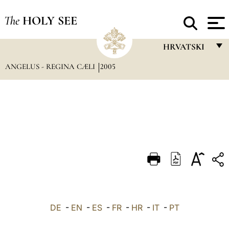
The
HOLY SEE
HRVATSKI
ANGELUS - REGINA CÆLI
2005
FRANÇAIS
ENGLISH
ITALIANO
PORTUGUÊS
ESPAÑOL
DEUTSCH
POLSKI
العربيّة
DE
-
EN
-
ES
-
FR
-
HR
-
IT
-
PT
中文