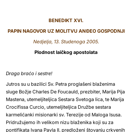
LATINE
BENEDIKT XVI.
PAPIN NAGOVOR UZ MOLITVU ANĐEO GOSPODNJI
Nedjelja, 13. Studenoga 2005.
Plodnost laičkog apostolata
Draga braćo i sestre!
Jutros su u bazilici Sv. Petra proglašeni blaženima
sluge Božje Charles De Foucauld, prezbiter, Marija Pija
Mastena, utemeljiteljica Sestara Svetoga lica, te Marija
Crocifissa Curcio, utemeljiteljica Družbe sestara
karmelićanki misionarki sv. Terezije od Maloga Isusa.
Pridružujemo ih velikom nizu blaženika koji su za
pontifikata Ivana Pavla II. predloženi štovanju crkvenih