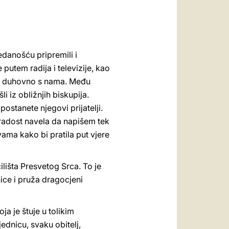
العربيّة
中文
LATINE
edanošću pripremili i
putem radija i televizije, kao
i se duhovno s nama. Među
i iz obližnjih biskupija.
postanete njegovi prijatelji.
a radost navela da napišem tek
vama kako bi pratila put vjere
lišta Presvetog Srca. To je
ice i pruža dragocjeni
a je štuje u tolikim
ednicu, svaku obitelj,