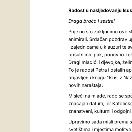
Radost u nasljedovanju Isu
Draga braćo i sestre!
Prije no što zaključimo ovo s
animirali. Srdačan pozdrav up
i zajednicama u klauzuri te s
prisutnima, pak, ponovno želim
Dragi mladići i djevojke, želi
To je radost Petra i ostalih 
objavljenu knjigu "Isus iz Naz
novih naraštaja.
Misleći na mlade, rado se spo
značajan datum, jer Katoličko
znanstveni, kulturni i odgojni 
Upravimo sada misli prema src
svetištima i mjestima molitve