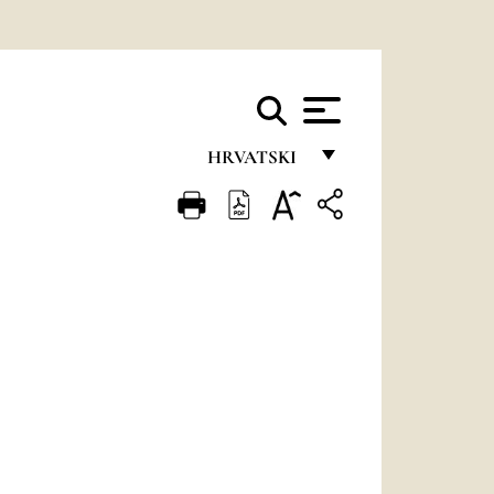
HRVATSKI
FRANÇAIS
ENGLISH
ITALIANO
PORTUGUÊS
ESPAÑOL
DEUTSCH
POLSKI