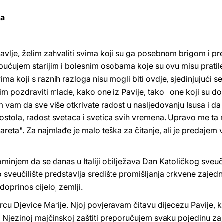
sa
lavlje, želim zahvaliti svima koji su ga posebnom brigom i pr
ućujem starijim i bolesnim osobama koje su ovu misu pratile 
vima koji s raznih razloga nisu mogli biti ovdje, sjedinjujuć
 pozdraviti mlade, kako one iz Pavije, tako i one koji su došl
m vam da sve više otkrivate radost u nasljedovanju Isusa i da 
apostola, radost svetaca i svetica svih vremena. Upravo me t
areta". Za najmlađe je malo teška za čitanje, ali je predajem 
minjem da se danas u Italiji obilježava Dan Katoličkog sveuči
 sveučilište predstavlja središte promišljanja crkvene zajedn
doprinos cijeloj zemlji.
u Djevice Marije. Njoj povjeravam čitavu dijecezu Pavije, koj
. Njezinoj majčinskoj zaštiti preporučujem svaku pojedinu zaj