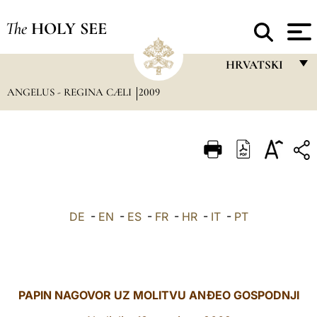
The
HOLY SEE
HRVATSKI
ANGELUS - REGINA CÆLI
2009
FRANÇAIS
ENGLISH
ITALIANO
PORTUGUÊS
ESPAÑOL
DE
-
EN
-
ES
-
FR
-
HR
-
IT
-
PT
DEUTSCH
POLSKI
العربيّة
PAPIN NAGOVOR UZ MOLITVU ANĐEO GOSPODNJI
中文