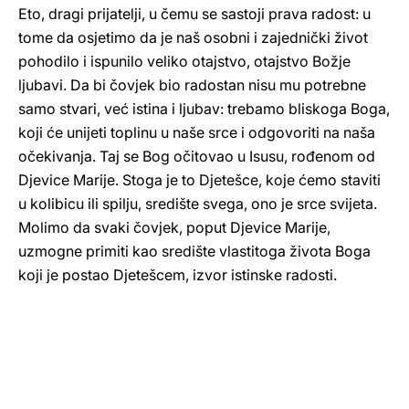
Eto, dragi prijatelji, u čemu se sastoji prava radost: u
tome da osjetimo da je naš osobni i zajednički život
pohodilo i ispunilo veliko otajstvo, otajstvo Božje
ljubavi. Da bi čovjek bio radostan nisu mu potrebne
samo stvari, već istina i ljubav: trebamo bliskoga Boga,
koji će unijeti toplinu u naše srce i odgovoriti na naša
očekivanja. Taj se Bog očitovao u Isusu, rođenom od
Djevice Marije. Stoga je to Djetešce, koje ćemo staviti
u kolibicu ili spilju, središte svega, ono je srce svijeta.
Molimo da svaki čovjek, poput Djevice Marije,
uzmogne primiti kao središte vlastitoga života Boga
koji je postao Djetešcem, izvor istinske radosti.