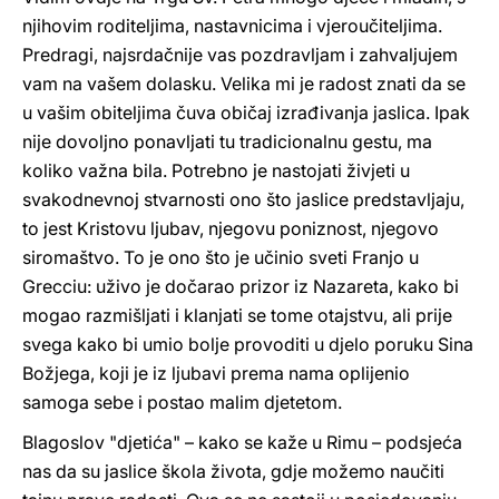
njihovim roditeljima, nastavnicima i vjeroučiteljima.
Predragi, najsrdačnije vas pozdravljam i zahvaljujem
vam na vašem dolasku. Velika mi je radost znati da se
u vašim obiteljima čuva običaj izrađivanja jaslica. Ipak
nije dovoljno ponavljati tu tradicionalnu gestu, ma
koliko važna bila. Potrebno je nastojati živjeti u
svakodnevnoj stvarnosti ono što jaslice predstavljaju,
to jest Kristovu ljubav, njegovu poniznost, njegovo
siromaštvo. To je ono što je učinio sveti Franjo u
Grecciu: uživo je dočarao prizor iz Nazareta, kako bi
mogao razmišljati i klanjati se tome otajstvu, ali prije
svega kako bi umio bolje provoditi u djelo poruku Sina
Božjega, koji je iz ljubavi prema nama oplijenio
samoga sebe i postao malim djetetom.
Blagoslov "djetića" – kako se kaže u Rimu – podsjeća
nas da su jaslice škola života, gdje možemo naučiti