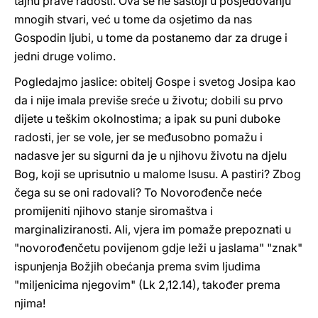
tajnu prave radosti. Ova se ne sastoji u posjedovanju
mnogih stvari, već u tome da osjetimo da nas
Gospodin ljubi, u tome da postanemo dar za druge i
jedni druge volimo.
Pogledajmo jaslice: obitelj Gospe i svetog Josipa kao
da i nije imala previše sreće u životu; dobili su prvo
dijete u teškim okolnostima; a ipak su puni duboke
radosti, jer se vole, jer se međusobno pomažu i
nadasve jer su sigurni da je u njihovu životu na djelu
Bog, koji se uprisutnio u malome Isusu. A pastiri? Zbog
čega su se oni radovali? To Novorođenče neće
promijeniti njihovo stanje siromaštva i
marginaliziranosti. Ali, vjera im pomaže prepoznati u
"novorođenčetu povijenom gdje leži u jaslama" "znak"
ispunjenja Božjih obećanja prema svim ljudima
"miljenicima njegovim" (Lk 2,12.14), također prema
njima!