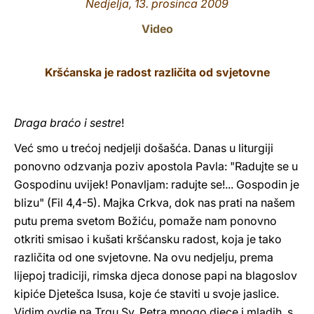
Nedjelja, 13. prosinca 2009
LATINE
Video
Kršćanska je radost različita od svjetovne
Draga braćo i sestre
!
Već smo u trećoj nedjelji došašća. Danas u liturgiji
ponovno odzvanja poziv apostola Pavla: "Radujte se u
Gospodinu uvijek! Ponavljam: radujte se!... Gospodin je
blizu" (Fil 4,4-5). Majka Crkva, dok nas prati na našem
putu prema svetom Božiću, pomaže nam ponovno
otkriti smisao i kušati kršćansku radost, koja je tako
različita od one svjetovne. Na ovu nedjelju, prema
lijepoj tradiciji, rimska djeca donose papi na blagoslov
kipiće Djetešca Isusa, koje će staviti u svoje jaslice.
Vidim ovdje na Trgu Sv. Petra mnogo djece i mladih, s