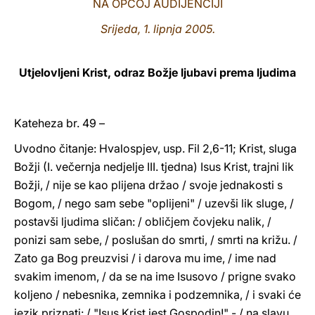
NA OPĆOJ AUDIJENCIJI
LATINE
Srijeda, 1. lipnja 2005.
Utjelovljeni Krist, odraz Božje ljubavi prema ljudima
Kateheza br. 49 –
Uvodno čitanje: Hvalospjev, usp. Fil 2,6-11; Krist, sluga
Božji (I. večernja nedjelje III. tjedna) Isus Krist, trajni lik
Božji, / nije se kao plijena držao / svoje jednakosti s
Bogom, / nego sam sebe "oplijeni" / uzevši lik sluge, /
postavši ljudima sličan: / obličjem čovjeku nalik, /
ponizi sam sebe, / poslušan do smrti, / smrti na križu. /
Zato ga Bog preuzvisi / i darova mu ime, / ime nad
svakim imenom, / da se na ime Isusovo / prigne svako
koljeno / nebesnika, zemnika i podzemnika, / i svaki će
jezik priznati: / "Isus Krist jest Gospodin!" - / na slavu