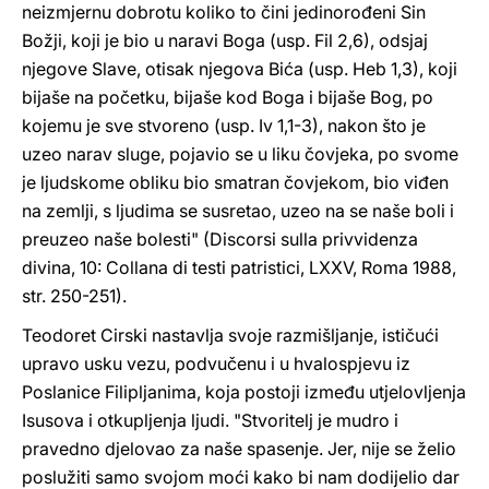
neizmjernu dobrotu koliko to čini jedinorođeni Sin
Božji, koji je bio u naravi Boga (usp. Fil 2,6), odsjaj
njegove Slave, otisak njegova Bića (usp. Heb 1,3), koji
bijaše na početku, bijaše kod Boga i bijaše Bog, po
kojemu je sve stvoreno (usp. Iv 1,1-3), nakon što je
uzeo narav sluge, pojavio se u liku čovjeka, po svome
je ljudskome obliku bio smatran čovjekom, bio viđen
na zemlji, s ljudima se susretao, uzeo na se naše boli i
preuzeo naše bolesti" (Discorsi sulla privvidenza
divina, 10: Collana di testi patristici, LXXV, Roma 1988,
str. 250-251).
Teodoret Cirski nastavlja svoje razmišljanje, ističući
upravo usku vezu, podvučenu i u hvalospjevu iz
Poslanice Filipljanima, koja postoji između utjelovljenja
Isusova i otkupljenja ljudi. "Stvoritelj je mudro i
pravedno djelovao za naše spasenje. Jer, nije se želio
poslužiti samo svojom moći kako bi nam dodijelio dar