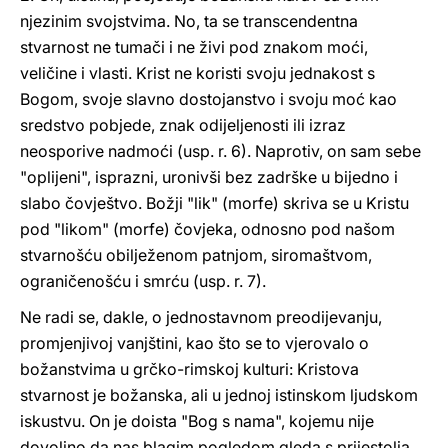
njezinim svojstvima. No, ta se transcendentna
stvarnost ne tumači i ne živi pod znakom moći,
veličine i vlasti. Krist ne koristi svoju jednakost s
Bogom, svoje slavno dostojanstvo i svoju moć kao
sredstvo pobjede, znak odijeljenosti ili izraz
neosporive nadmoći (usp. r. 6). Naprotiv, on sam sebe
"oplijeni", isprazni, uronivši bez zadrške u bijedno i
slabo čovještvo. Božji "lik" (morfe) skriva se u Kristu
pod "likom" (morfe) čovjeka, odnosno pod našom
stvarnošću obilježenom patnjom, siromaštvom,
ograničenošću i smrću (usp. r. 7).
Ne radi se, dakle, o jednostavnom preodijevanju,
promjenjivoj vanjštini, kao što se to vjerovalo o
božanstvima u grčko-rimskoj kulturi: Kristova
stvarnost je božanska, ali u jednoj istinskom ljudskom
iskustvu. On je doista "Bog s nama", kojemu nije
dovoljno da nas blagim pogledom gleda s prijestolja