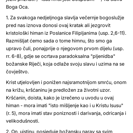
Boga Oca.
1. Za svakoga nedjeljnoga slavlja večernje bogoslužje
pred nas iznova donosi ovaj kratak ali jezgrovit
kristološki himan iz Poslanice Filipljanima (usp. 2,6-11).
Razmišljat ćemo sada o tome himnu, što smo ga
upravo čuli, ponajprije o njegovom prvom dijelu (usp.
rr. 6-8), gdje se ocrtava paradoksalna "pljenidba"
božanske Riječi, koja odlaže svoju slavu i uzima na se
čovještvo.
Krist utjelovljen i ponižen najsramotnijom smrću, onom
na križu, kršćaninu je predložen za životni uzor.
Kršćanin, doista, kako je izrečeno u uvodu u ovaj
himan - mora imati "isto mišljenje kao i u Kristu Isusu"
(r. 5), mora imati stav poniznosti i darivanja, odricanja i
velikodušnosti.
2. On, uistinu, posjeduje božansku narav sa svim