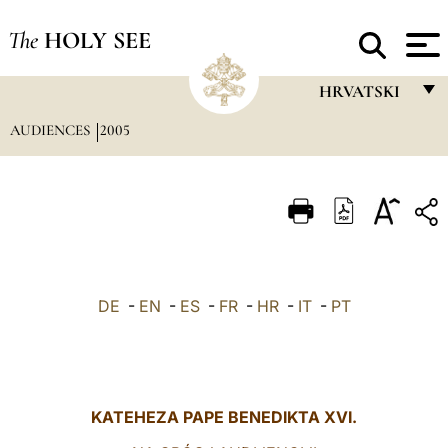
The
HOLY SEE
HRVATSKI
AUDIENCES
2005
FRANÇAIS
ENGLISH
ITALIANO
PORTUGUÊS
ESPAÑOL
DE
-
EN
-
ES
-
FR
-
HR
-
IT
-
PT
DEUTSCH
POLSKI
العربيّة
KATEHEZA PAPE BENEDIKTA XVI.
中文