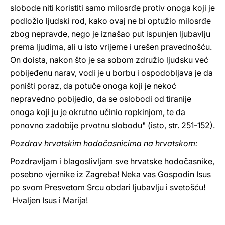
slobode niti koristiti samo milosrđe protiv onoga koji je
podložio ljudski rod, kako ovaj ne bi optužio milosrđe
zbog nepravde, nego je iznašao put ispunjen ljubavlju
prema ljudima, ali u isto vrijeme i urešen pravednošću.
On doista, nakon što je sa sobom združio ljudsku već
pobijeđenu narav, vodi je u borbu i ospodobljava je da
poništi poraz, da potuče onoga koji je nekoć
nepravedno pobijedio, da se oslobodi od tiranije
onoga koji ju je okrutno učinio ropkinjom, te da
ponovno zadobije prvotnu slobodu" (isto, str. 251-152).
Pozdrav hrvatskim hodočasnicima na hrvatskom:
Pozdravljam i blagoslivljam sve hrvatske hodočasnike,
posebno vjernike iz Zagreba! Neka vas Gospodin Isus
po svom Presvetom Srcu obdari ljubavlju i svetošću!
Hvaljen Isus i Marija!