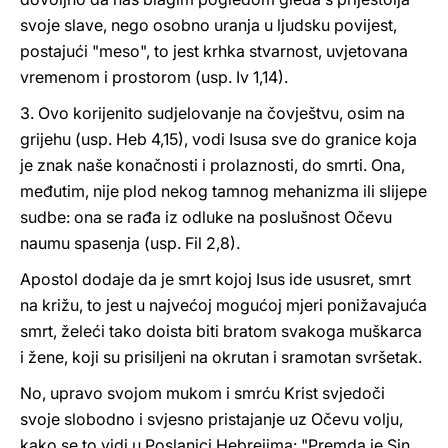
svoje slave, nego osobno uranja u ljudsku povijest,
postajući "meso", to jest krhka stvarnost, uvjetovana
vremenom i prostorom (usp. Iv 1,14).
3. Ovo korijenito sudjelovanje na čovještvu, osim na
grijehu (usp. Heb 4,15), vodi Isusa sve do granice koja
je znak naše konačnosti i prolaznosti, do smrti. Ona,
međutim, nije plod nekog tamnog mehanizma ili slijepe
sudbe: ona se rađa iz odluke na poslušnost Očevu
naumu spasenja (usp. Fil 2,8).
Apostol dodaje da je smrt kojoj Isus ide ususret, smrt
na križu, to jest u najvećoj mogućoj mjeri ponižavajuća
smrt, želeći tako doista biti bratom svakoga muškarca
i žene, koji su prisiljeni na okrutan i sramotan svršetak.
No, upravo svojom mukom i smrću Krist svjedoči
svoje slobodno i svjesno pristajanje uz Očevu volju,
kako se to vidi u Poslanici Hebrejima: "Premda je Sin,