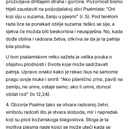
proživljava drhtajem straha i gorčine. Pozornost bismo
htjeli zaustaviti na poljodjelskoj slici Psalmista: "Oni
koji siju u suzama, žanju u pjesmi" (r. 5). Pod teretom
rada lice se ponekad oblije suzama: teško se sije, a
sjetva će možda biti beskorisna i neuspješna. No, kada
dođe obilna i radosna žetva, otkriva se da je ta patnja
bila plodna.
U tom psalamskom retku sažeta je velika pouka o
otajstvu plodnosti i života koje može sadržavati
patnja. Upravo onako kako je rekao Isus na samome
pragu svoje muke i smrti: "Ako pšenično zrno, pavši na
zemlju, ne umre, ostaje samo; ako li umre, donosi
obilat rod" (Iv 12,24).
4. Obzorje Psalma tako se otvara radosnoj žetvi,
simbolu radosti što je stvara sloboda, mir i napredak
koji su plod božanskoga blagoslova. Stoga je ta
molitva pjesma nade kojoj se može uteći kada se