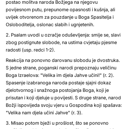
postao molitva naroda Božjega na njegovu
povijesnom putu, prepunome opasnosti i kušnja, ali
uvijek otvorenom za pouzdanje u Boga Spasitelja i
Osloboditelja, oslonac slabih i ugnjetenih.
2. Psalam uvodi u ozračje oduševljenja: smije se, slavi
zbog postignute slobode, na ustima cvjetaju pjesme
radosti (usp. redci 1-2).
Reakcija na ponovno darovanu slobodu je dvostruka.
S jedne strane, poganski narodi prepoznaju veličinu
Boga Izraelova: "Velika im djela Jahve učini!" (r. 2).
Spasenje izabranoga naroda postaje sjajni dokaz
djelotvornog i snažnoga postojanja Boga, koji je
prisutan i koji djeluje u povijesti. S druge strane, narod
Božji ispovijeda svoju vjeru u Gospodina koji spašava:
"Velika nam djela učini Jahve" (r. 3).
3. Misao potom bježi u prošlost, što se ponovno