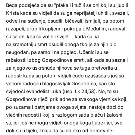
Beda podsjeća da su "plakali i tužili se oni koji su ljubili
Krista kada su vidjeli da su ga neprijatelji uhitili, svezali,
odveli na suđenje, osudili, bičevali, ismijali, pa potom
razapeli, probili kopljem i pokopali. Međutim, radovali
su se oni koji su voljeli svijet..., kada su na
najsramotniju smrt osudili onoga tko je za njih bio
neugodan, pa samo i na pogled. Učenici su se
ražalostili zbog Gospodinove smrti, ali kada su saznali
za njegovo uskrsnuće njihova se tuga pretvorila u
radost; kada su potom vidjeli čudo uzašašća s još su
većom radošću blagoslivljali Gospodina, kao što
svjedoči evanđelist Luka (usp. Lk 24,53). No, te su
Gospodinove riječi prikladne za svakoga vjernika koji,
po suzama i patnjama ovoga svijeta, nastoje doći do
vječnih radosti i koji s razlogom sada plaču i žalosni
su, jer još ne mogu vidjeti onoga koga ljube i jer, sve
dok su u tijelu, znaju da su daleko od domovine i