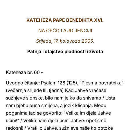
LATINE
KATEHEZA PAPE BENEDIKTA XVI.
NA OPĆOJ AUDIJENCIJI
Srijeda, 17. kolovoza 2005.
Patnja i otajstvo plodnosti i života
Kateheza br. 60 –
Uvodno čitanje: Psalam 126 (125), "Pjesma povratnika"
(večernja srijede III. tjedna) Kad Jahve vraćaše
sužnjeve sionske, bilo nam je ko da snivamo / Usta
nam bjehu puna smijeha, a jezik klicanja. Među
poganima tad se govorilo: "Velika im djela Jahve
učini!" / Velika nam djela učini Jahve: opet smo
radosni! / Vrati, o Jahve, sužnjeve naše ko potoke