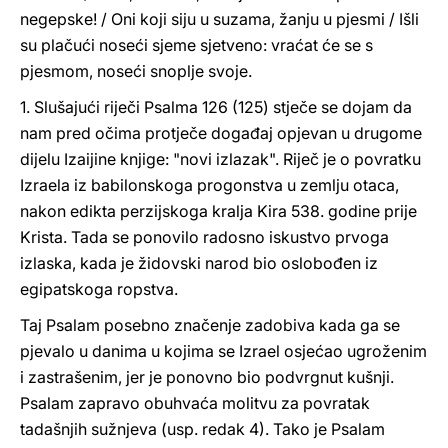
negepske! / Oni koji siju u suzama, žanju u pjesmi / Išli
su plačući noseći sjeme sjetveno: vraćat će se s
pjesmom, noseći snoplje svoje.
1. Slušajući riječi Psalma 126 (125) stječe se dojam da
nam pred očima protječe događaj opjevan u drugome
dijelu Izaijine knjige: "novi izlazak". Riječ je o povratku
Izraela iz babilonskoga progonstva u zemlju otaca,
nakon edikta perzijskoga kralja Kira 538. godine prije
Krista. Tada se ponovilo radosno iskustvo prvoga
izlaska, kada je židovski narod bio oslobođen iz
egipatskoga ropstva.
Taj Psalam posebno značenje zadobiva kada ga se
pjevalo u danima u kojima se Izrael osjećao ugroženim
i zastrašenim, jer je ponovno bio podvrgnut kušnji.
Psalam zapravo obuhvaća molitvu za povratak
tadašnjih sužnjeva (usp. redak 4). Tako je Psalam