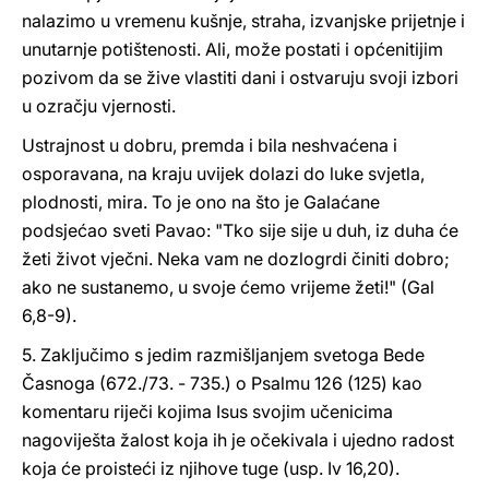
nalazimo u vremenu kušnje, straha, izvanjske prijetnje i
unutarnje potištenosti. Ali, može postati i općenitijim
pozivom da se žive vlastiti dani i ostvaruju svoji izbori
u ozračju vjernosti.
Ustrajnost u dobru, premda i bila neshvaćena i
osporavana, na kraju uvijek dolazi do luke svjetla,
plodnosti, mira. To je ono na što je Galaćane
podsjećao sveti Pavao: "Tko sije sije u duh, iz duha će
žeti život vječni. Neka vam ne dozlogrdi činiti dobro;
ako ne sustanemo, u svoje ćemo vrijeme žeti!" (Gal
6,8-9).
5. Zaključimo s jedim razmišljanjem svetoga Bede
Časnoga (672./73. - 735.) o Psalmu 126 (125) kao
komentaru riječi kojima Isus svojim učenicima
nagoviješta žalost koja ih je očekivala i ujedno radost
koja će proisteći iz njihove tuge (usp. Iv 16,20).