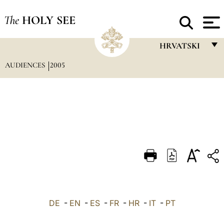
The
HOLY SEE
HRVATSKI
AUDIENCES
2005
FRANÇAIS
ENGLISH
ITALIANO
PORTUGUÊS
ESPAÑOL
DEUTSCH
POLSKI
العربيّة
DE
-
EN
-
ES
-
FR
-
HR
-
IT
-
PT
中文