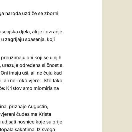
oga naroda uzdiže se zborni
enjska djela, ali je i ozračje
u zagrljaju spasenja, koji
preuzimaju oni koji se u njih
o, urezuje određena sličnost s
Oni imaju uši, ali ne čuju kad
 ali ne i oko vjere". Isto tako,
aže: Kristov smo miomiris na
tina, priznaje Augustin,
uvjereni čudesima Krista
udisati nosnice koje su prije
stopala sakatima. Iz svega