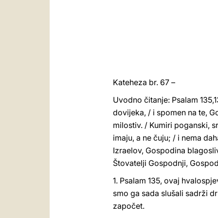
Kateheza br. 67 –
Uvodno čitanje: Psalam 135,13
dovijeka, / i spomen na te, G
milostiv. / Kumiri poganski, sr
imaju, a ne čuju; / i nema daha
Izraelov, Gospodina blagosliv
Štovatelji Gospodnji, Gospodi
1. Psalam 135, ovaj hvalospj
smo ga sada slušali sadrži dr
započet.