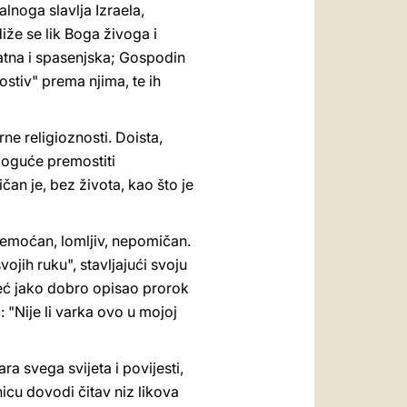
noga slavlja Izraela,
diže se lik Boga živoga i
elatna i spasenjska; Gospodin
ostiv" prema njima, te ih
rne religioznosti. Doista,
 moguće premostiti
čan je, bez života, kao što je
 nemoćan, lomljiv, nepomičan.
ojih ruku", stavljajući svoju
već jako dobro opisao prorok
: "Nije li varka ovo u mojoj
ra svega svijeta i povijesti,
nicu dovodi čitav niz likova