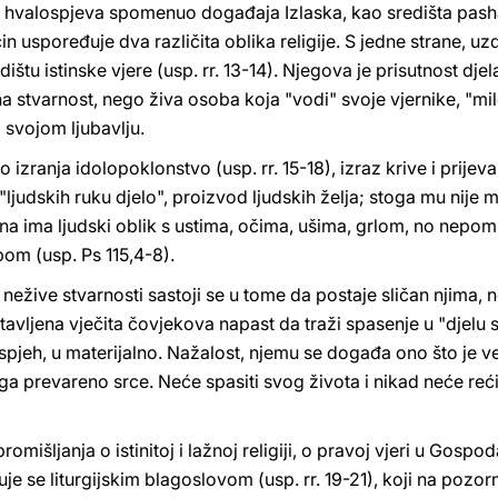
 hvalospjeva spomenuo događaja Izlaska, kao središta pashal
n uspoređuje dva različita oblika religije. S jedne strane, uz
ištu istinske vjere (usp. rr. 13-14). Njegova je prisutnost dj
a stvarnost, nego živa osoba koja "vodi" svoje vjernike, "mil
svojom ljubavlju.
 izranja idolopoklonstvo (usp. rr. 15-18), izraz krive i prijeva
 "ljudskih ruku djelo", proizvod ljudskih želja; stoga mu nije
ina ima ljudski oblik s ustima, očima, ušima, grlom, no nepomi
pom (usp. Ps 115,4-8).
nežive stvarnosti sastoji se u tome da postaje sličan njima,
avljena vječita čovjekova napast da traži spasenje u "djelu sv
spjeh, u materijalno. Nažalost, njemu se događa ono što je 
 ga prevareno srce. Neće spasiti svog života i nikad neće reći
mišljanja o istinitoj i lažnoj religiji, o pravoj vjeri u Gospoda
je se liturgijskim blagoslovom (usp. rr. 19-21), koji na pozor