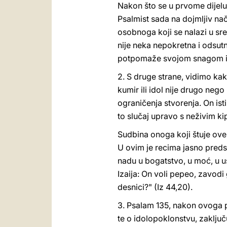
Nakon što se u prvome dijelu
Psalmist sada na dojmljiv nači
osobnoga koji se nalazi u sred
nije neka nepokretna i odsutn
potpomaže svojom snagom i 
2. S druge strane, vidimo kako
kumir ili idol nije drugo nego
ograničenja stvorenja. On ist
to slučaj upravo s neživim ki
Sudbina onoga koji štuje ove 
U ovim je recima jasno predst
nadu u bogatstvo, u moć, u u
Izaija: On voli pepeo, zavodi
desnici?" (Iz 44,20).
3. Psalam 135, nakon ovoga pro
te o idolopoklonstvu, zaključu