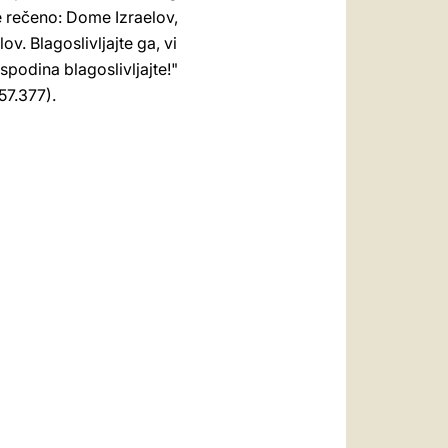
e rečeno: Dome Izraelov,
v. Blagoslivljajte ga, vi
spodina blagoslivljajte!"
57.377).