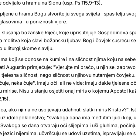
e odvijalo u hramu na Sionu (usp. Ps 115,9-13).
ljene u hramu Bogu stvoritelju svega svijeta i spasitelju sv
glasovima i u poniznosti vjere.
o slušanja božanske Riječi, koje uprisutnjuje Gospodinova spas
a molitva koja slavi božansku ljubav. Bog i čovjek susreću se 
 u liturgijskome slavlju.
a koji se odnose na kumire i na sličnost njima koju na sebe 
eti Augustin primjećuje: "Vjerujte mi braćo, u njih se, zaprav
tjelesna sličnost, nego sličnost u njihovu nutarnjem čovjeku. 
je, neka čuje". Imaju oči, ali ne vide: imaju dakle tjelesne oči,
u mirise. Nisu u stanju osjetiti onaj miris o kojemu Apostol k
,15).
ca, ako njima ne uspijevaju udahnuti slatki miris Kristov?". Is
 uz idolopoklonstvo; "svakoga dana ima međutim ljudi koji, 
Svakoga se dana otvaraju oči slijepima i uši gluhima, počinju 
 jezici nijemima, učvršćuju se udovi uzetima, ispravljaju se 