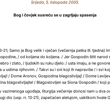
Srijeda, 5. listopada 2005.
Bog i čovjek susreću se u zagrljaju spasenja
-21; Samo je Bog velik i vječan (večernja petka III. tjedna) I
ospodine, / od koljena do koljena. / Jer Gospodin štiti narod 
ebro i zlato, / ljudskih su ruku djelo: / usta imaju, a ne govore;
 u ustima njihovim. / Takvi su i oni koji ih napraviše / i svi ko
ljaj! / Dome Aronov, Gospodina blagoslivljaj! / Dome Levijev,
na blagoslivljajte! / Blagoslovljen sa Siona Gospodin / koji
ev vazmenoga ugođaja, liturgija večernje donosi nam u dva o
ugi dio (usp. rr. 13-21), zapečaćen alelujom, usklikom hvale 