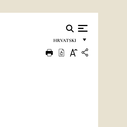
HRVATSKI
FRANÇAIS
ENGLISH
ITALIANO
PORTUGUÊS
ESPAÑOL
DEUTSCH
POLSKI