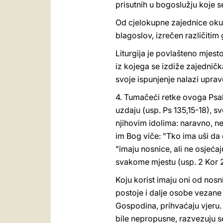
prisutnih u bogoslužju koje s
Od cjelokupne zajednice okup
blagoslov, izrečen različitim 
Liturgija je povlašteno mjest
iz kojega se izdiže zajedničk
svoje ispunjenje nalazi upravo
4. Tumačeći retke ovoga Psalm
uzdaju (usp. Ps 135,15-18), sv
njihovim idolima: naravno, ne 
im Bog viče: "Tko ima uši da ču
"imaju nosnice, ali ne osjećaj
svakome mjestu (usp. 2 Kor 2
Koju korist imaju oni od nosni
postoje i dalje osobe vezane
Gospodina, prihvaćaju vjeru. 
bile nepropusne, razvezuju se