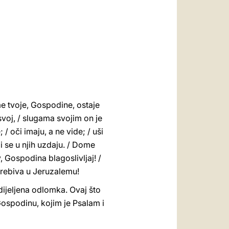
العربيّة
中文
LATINE
me tvoje, Gospodine, ostaje
svoj, / slugama svojim on je
 / oči imaju, a ne vide; / uši
ji se u njih uzdaju. / Dome
 Gospodina blagoslivljaj! /
 prebiva u Jeruzalemu!
dijeljena odlomka. Ovaj što
Gospodinu, kojim je Psalam i