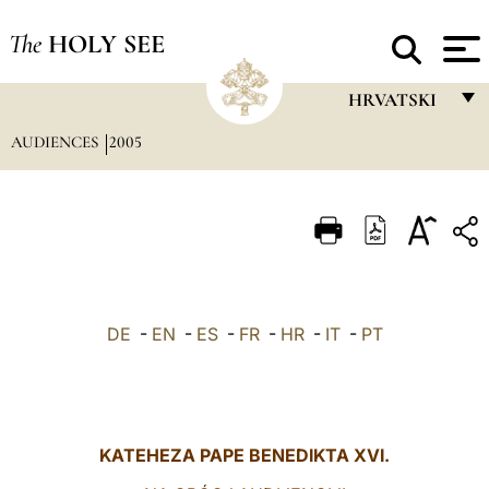
The
HOLY SEE
HRVATSKI
AUDIENCES
2005
FRANÇAIS
ENGLISH
ITALIANO
PORTUGUÊS
ESPAÑOL
DE
-
EN
-
ES
-
FR
-
HR
-
IT
-
PT
DEUTSCH
POLSKI
العربيّة
KATEHEZA PAPE BENEDIKTA XVI.
中文