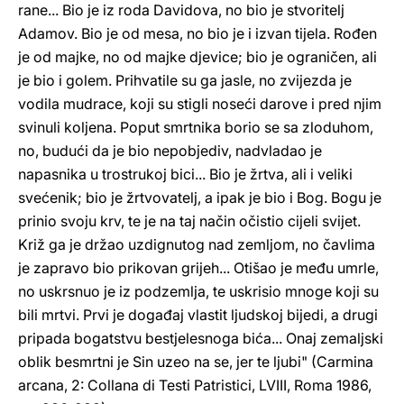
rane... Bio je iz roda Davidova, no bio je stvoritelj
Adamov. Bio je od mesa, no bio je i izvan tijela. Rođen
je od majke, no od majke djevice; bio je ograničen, ali
je bio i golem. Prihvatile su ga jasle, no zvijezda je
vodila mudrace, koji su stigli noseći darove i pred njim
svinuli koljena. Poput smrtnika borio se sa zloduhom,
no, budući da je bio nepobjediv, nadvladao je
napasnika u trostrukoj bici... Bio je žrtva, ali i veliki
svećenik; bio je žrtvovatelj, a ipak je bio i Bog. Bogu je
prinio svoju krv, te je na taj način očistio cijeli svijet.
Križ ga je držao uzdignutog nad zemljom, no čavlima
je zapravo bio prikovan grijeh... Otišao je među umrle,
no uskrsnuo je iz podzemlja, te uskrisio mnoge koji su
bili mrtvi. Prvi je događaj vlastit ljudskoj bijedi, a drugi
pripada bogatstvu bestjelesnoga bića... Onaj zemaljski
oblik besmrtni je Sin uzeo na se, jer te ljubi" (Carmina
arcana, 2: Collana di Testi Patristici, LVIII, Roma 1986,