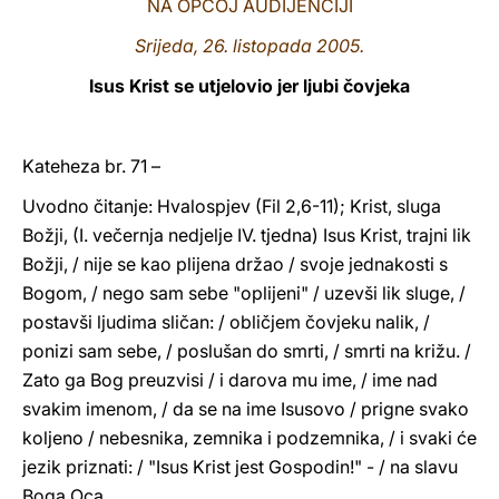
NA OPĆOJ AUDIJENCIJI
LATINE
Srijeda, 26. listopada 2005.
Isus Krist se utjelovio jer ljubi čovjeka
Kateheza br. 71 –
Uvodno čitanje: Hvalospjev (Fil 2,6-11); Krist, sluga
Božji, (I. večernja nedjelje IV. tjedna) Isus Krist, trajni lik
Božji, / nije se kao plijena držao / svoje jednakosti s
Bogom, / nego sam sebe "oplijeni" / uzevši lik sluge, /
postavši ljudima sličan: / obličjem čovjeku nalik, /
ponizi sam sebe, / poslušan do smrti, / smrti na križu. /
Zato ga Bog preuzvisi / i darova mu ime, / ime nad
svakim imenom, / da se na ime Isusovo / prigne svako
koljeno / nebesnika, zemnika i podzemnika, / i svaki će
jezik priznati: / "Isus Krist jest Gospodin!" - / na slavu
Boga Oca.