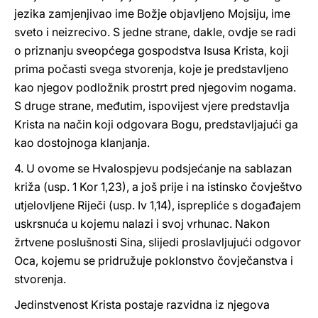
jezika zamjenjivao ime Božje objavljeno Mojsiju, ime
sveto i neizrecivo. S jedne strane, dakle, ovdje se radi
o priznanju sveopćega gospodstva Isusa Krista, koji
prima počasti svega stvorenja, koje je predstavljeno
kao njegov podložnik prostrt pred njegovim nogama.
S druge strane, međutim, ispovijest vjere predstavlja
Krista na način koji odgovara Bogu, predstavljajući ga
kao dostojnoga klanjanja.
4. U ovome se Hvalospjevu podsjećanje na sablazan
križa (usp. 1 Kor 1,23), a još prije i na istinsko čovještvo
utjelovljene Riječi (usp. Iv 1,14), isprepliće s događajem
uskrsnuća u kojemu nalazi i svoj vrhunac. Nakon
žrtvene poslušnosti Sina, slijedi proslavljujući odgovor
Oca, kojemu se pridružuje poklonstvo čovječanstva i
stvorenja.
Jedinstvenost Krista postaje razvidna iz njegova