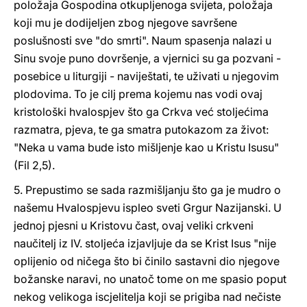
položaja Gospodina otkupljenoga svijeta, položaja
koji mu je dodijeljen zbog njegove savršene
poslušnosti sve "do smrti". Naum spasenja nalazi u
Sinu svoje puno dovršenje, a vjernici su ga pozvani -
posebice u liturgiji - naviještati, te uživati u njegovim
plodovima. To je cilj prema kojemu nas vodi ovaj
kristološki hvalospjev što ga Crkva već stoljećima
razmatra, pjeva, te ga smatra putokazom za život:
"Neka u vama bude isto mišljenje kao u Kristu Isusu"
(Fil 2,5).
5. Prepustimo se sada razmišljanju što ga je mudro o
našemu Hvalospjevu ispleo sveti Grgur Nazijanski. U
jednoj pjesni u Kristovu čast, ovaj veliki crkveni
naučitelj iz IV. stoljeća izjavljuje da se Krist Isus "nije
oplijenio od ničega što bi činilo sastavni dio njegove
božanske naravi, no unatoč tome on me spasio poput
nekog velikoga iscjelitelja koji se prigiba nad nečiste