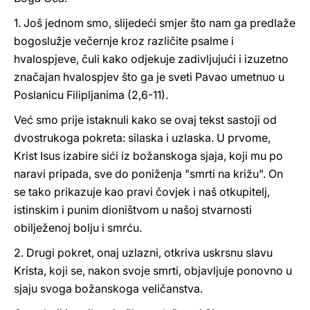
1. Još jednom smo, slijedeći smjer što nam ga predlaže
bogoslužje večernje kroz različite psalme i
hvalospjeve, čuli kako odjekuje zadivljujući i izuzetno
značajan hvalospjev što ga je sveti Pavao umetnuo u
Poslanicu Filipljanima (2,6-11).
Već smo prije istaknuli kako se ovaj tekst sastoji od
dvostrukoga pokreta: silaska i uzlaska. U prvome,
Krist Isus izabire sići iz božanskoga sjaja, koji mu po
naravi pripada, sve do poniženja "smrti na križu". On
se tako prikazuje kao pravi čovjek i naš otkupitelj,
istinskim i punim dioništvom u našoj stvarnosti
obilježenoj bolju i smrću.
2. Drugi pokret, onaj uzlazni, otkriva uskrsnu slavu
Krista, koji se, nakon svoje smrti, objavljuje ponovno u
sjaju svoga božanskoga veličanstva.