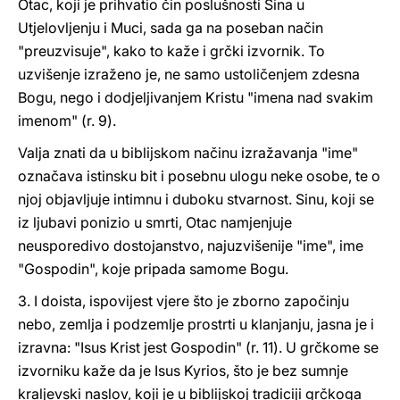
Otac, koji je prihvatio čin poslušnosti Sina u
Utjelovljenju i Muci, sada ga na poseban način
"preuzvisuje", kako to kaže i grčki izvornik. To
uzvišenje izraženo je, ne samo ustoličenjem zdesna
Bogu, nego i dodjeljivanjem Kristu "imena nad svakim
imenom" (r. 9).
Valja znati da u biblijskom načinu izražavanja "ime"
označava istinsku bit i posebnu ulogu neke osobe, te o
njoj objavljuje intimnu i duboku stvarnost. Sinu, koji se
iz ljubavi ponizio u smrti, Otac namjenjuje
neusporedivo dostojanstvo, najuzvišenije "ime", ime
"Gospodin", koje pripada samome Bogu.
3. I doista, ispovijest vjere što je zborno započinju
nebo, zemlja i podzemlje prostrti u klanjanju, jasna je i
izravna: "Isus Krist jest Gospodin" (r. 11). U grčkome se
izvorniku kaže da je Isus Kyrios, što je bez sumnje
kraljevski naslov, koji je u biblijskoj tradiciji grčkoga