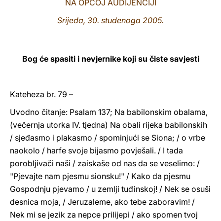
NA OPĆOJ AUDIJENCIJI
LATINE
Srijeda, 30. studenoga 2005.
Bog će spasiti i nevjernike koji su čiste savjesti
Kateheza br. 79 –
Uvodno čitanje: Psalam 137; Na babilonskim obalama,
(večernja utorka IV. tjedna) Na obali rijeka babilonskih
/ sjeđasmo i plakasmo / spominjući se Siona; / o vrbe
naokolo / harfe svoje bijasmo povješali. / I tada
porobljivači naši / zaiskaše od nas da se veselimo: /
"Pjevajte nam pjesmu sionsku!" / Kako da pjesmu
Gospodnju pjevamo / u zemlji tuđinskoj! / Nek se osuši
desnica moja, / Jeruzaleme, ako tebe zaboravim! /
Nek mi se jezik za nepce prilijepi / ako spomen tvoj