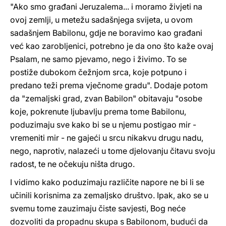
"Ako smo građani Jeruzalema... i moramo živjeti na
ovoj zemlji, u metežu sadašnjega svijeta, u ovom
sadašnjem Babilonu, gdje ne boravimo kao građani
već kao zarobljenici, potrebno je da ono što kaže ovaj
Psalam, ne samo pjevamo, nego i živimo. To se
postiže dubokom čežnjom srca, koje potpuno i
predano teži prema vječnome gradu". Dodaje potom
da "zemaljski grad, zvan Babilon" obitavaju "osobe
koje, pokrenute ljubavlju prema tome Babilonu,
poduzimaju sve kako bi se u njemu postigao mir -
vremeniti mir - ne gajeći u srcu nikakvu drugu nadu,
nego, naprotiv, nalazeći u tome djelovanju čitavu svoju
radost, te ne očekuju ništa drugo.
I vidimo kako poduzimaju različite napore ne bi li se
učinili korisnima za zemaljsko društvo. Ipak, ako se u
svemu tome zauzimaju čiste savjesti, Bog neće
dozvoliti da propadnu skupa s Babilonom, budući da