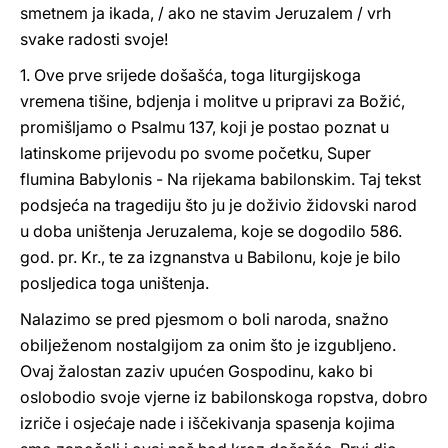
smetnem ja ikada, / ako ne stavim Jeruzalem / vrh
svake radosti svoje!
1. Ove prve srijede došašća, toga liturgijskoga
vremena tišine, bdjenja i molitve u pripravi za Božić,
promišljamo o Psalmu 137, koji je postao poznat u
latinskome prijevodu po svome početku, Super
flumina Babylonis - Na rijekama babilonskim. Taj tekst
podsjeća na tragediju što ju je doživio židovski narod
u doba uništenja Jeruzalema, koje se dogodilo 586.
god. pr. Kr., te za izgnanstva u Babilonu, koje je bilo
posljedica toga uništenja.
Nalazimo se pred pjesmom o boli naroda, snažno
obilježenom nostalgijom za onim što je izgubljeno.
Ovaj žalostan zaziv upućen Gospodinu, kako bi
oslobodio svoje vjerne iz babilonskoga ropstva, dobro
izriče i osjećaje nade i iščekivanja spasenja kojima