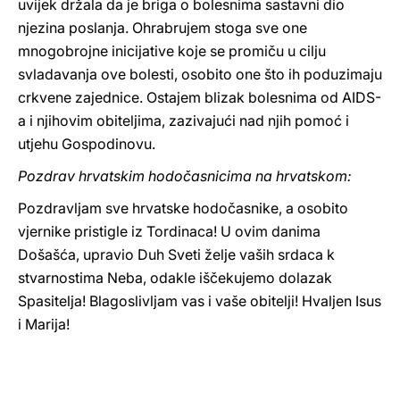
uvijek držala da je briga o bolesnima sastavni dio
njezina poslanja. Ohrabrujem stoga sve one
mnogobrojne inicijative koje se promiču u cilju
svladavanja ove bolesti, osobito one što ih poduzimaju
crkvene zajednice. Ostajem blizak bolesnima od AIDS-
a i njihovim obiteljima, zazivajući nad njih pomoć i
utjehu Gospodinovu.
Pozdrav hrvatskim hodočasnicima na hrvatskom:
Pozdravljam sve hrvatske hodočasnike, a osobito
vjernike pristigle iz Tordinaca! U ovim danima
Došašća, upravio Duh Sveti želje vaših srdaca k
stvarnostima Neba, odakle iščekujemo dolazak
Spasitelja! Blagoslivljam vas i vaše obitelji! Hvaljen Isus
i Marija!