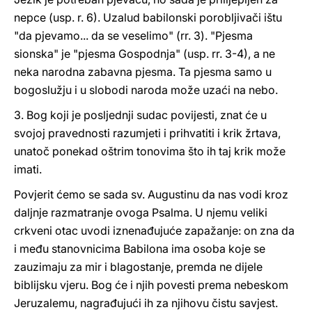
nepce (usp. r. 6). Uzalud babilonski porobljivači ištu
"da pjevamo... da se veselimo" (rr. 3). "Pjesma
sionska" je "pjesma Gospodnja" (usp. rr. 3-4), a ne
neka narodna zabavna pjesma. Ta pjesma samo u
bogoslužju i u slobodi naroda može uzaći na nebo.
3. Bog koji je posljednji sudac povijesti, znat će u
svojoj pravednosti razumjeti i prihvatiti i krik žrtava,
unatoč ponekad oštrim tonovima što ih taj krik može
imati.
Povjerit ćemo se sada sv. Augustinu da nas vodi kroz
daljnje razmatranje ovoga Psalma. U njemu veliki
crkveni otac uvodi iznenađujuće zapažanje: on zna da
i među stanovnicima Babilona ima osoba koje se
zauzimaju za mir i blagostanje, premda ne dijele
biblijsku vjeru. Bog će i njih povesti prema nebeskom
Jeruzalemu, nagrađujući ih za njihovu čistu savjest.