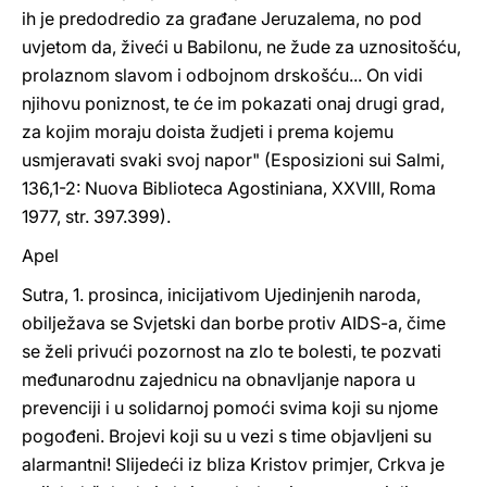
ih je predodredio za građane Jeruzalema, no pod
uvjetom da, živeći u Babilonu, ne žude za uznositošću,
prolaznom slavom i odbojnom drskošću... On vidi
njihovu poniznost, te će im pokazati onaj drugi grad,
za kojim moraju doista žudjeti i prema kojemu
usmjeravati svaki svoj napor" (Esposizioni sui Salmi,
136,1-2: Nuova Biblioteca Agostiniana, XXVIII, Roma
1977, str. 397.399).
Apel
Sutra, 1. prosinca, inicijativom Ujedinjenih naroda,
obilježava se Svjetski dan borbe protiv AIDS-a, čime
se želi privući pozornost na zlo te bolesti, te pozvati
međunarodnu zajednicu na obnavljanje napora u
prevenciji i u solidarnoj pomoći svima koji su njome
pogođeni. Brojevi koji su u vezi s time objavljeni su
alarmantni! Slijedeći iz bliza Kristov primjer, Crkva je