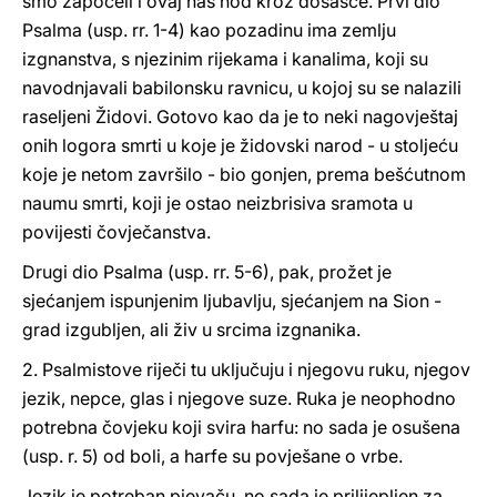
smo započeli i ovaj naš hod kroz došašće. Prvi dio
Psalma (usp. rr. 1-4) kao pozadinu ima zemlju
izgnanstva, s njezinim rijekama i kanalima, koji su
navodnjavali babilonsku ravnicu, u kojoj su se nalazili
raseljeni Židovi. Gotovo kao da je to neki nagovještaj
onih logora smrti u koje je židovski narod - u stoljeću
koje je netom završilo - bio gonjen, prema bešćutnom
naumu smrti, koji je ostao neizbrisiva sramota u
povijesti čovječanstva.
Drugi dio Psalma (usp. rr. 5-6), pak, prožet je
sjećanjem ispunjenim ljubavlju, sjećanjem na Sion -
grad izgubljen, ali živ u srcima izgnanika.
2. Psalmistove riječi tu uključuju i njegovu ruku, njegov
jezik, nepce, glas i njegove suze. Ruka je neophodno
potrebna čovjeku koji svira harfu: no sada je osušena
(usp. r. 5) od boli, a harfe su povješane o vrbe.
Jezik je potreban pjevaču, no sada je prilijepljen za