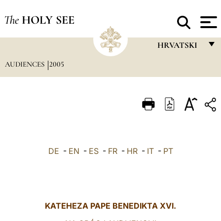
The
HOLY SEE
HRVATSKI
AUDIENCES
2005
FRANÇAIS
ENGLISH
ITALIANO
PORTUGUÊS
ESPAÑOL
DE
-
EN
-
ES
-
FR
-
HR
-
IT
-
PT
DEUTSCH
POLSKI
العربيّة
KATEHEZA PAPE BENEDIKTA XVI.
中文