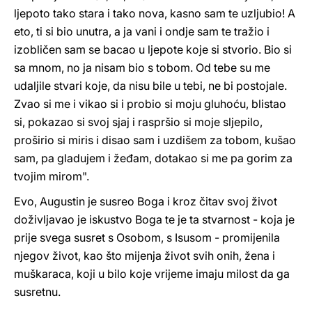
ljepoto tako stara i tako nova, kasno sam te uzljubio! A
eto, ti si bio unutra, a ja vani i ondje sam te tražio i
izobličen sam se bacao u ljepote koje si stvorio. Bio si
sa mnom, no ja nisam bio s tobom. Od tebe su me
udaljile stvari koje, da nisu bile u tebi, ne bi postojale.
Zvao si me i vikao si i probio si moju gluhoću, blistao
si, pokazao si svoj sjaj i raspršio si moje sljepilo,
proširio si miris i disao sam i uzdišem za tobom, kušao
sam, pa gladujem i žeđam, dotakao si me pa gorim za
tvojim mirom".
Evo, Augustin je susreo Boga i kroz čitav svoj život
doživljavao je iskustvo Boga te je ta stvarnost - koja je
prije svega susret s Osobom, s Isusom - promijenila
njegov život, kao što mijenja život svih onih, žena i
muškaraca, koji u bilo koje vrijeme imaju milost da ga
susretnu.