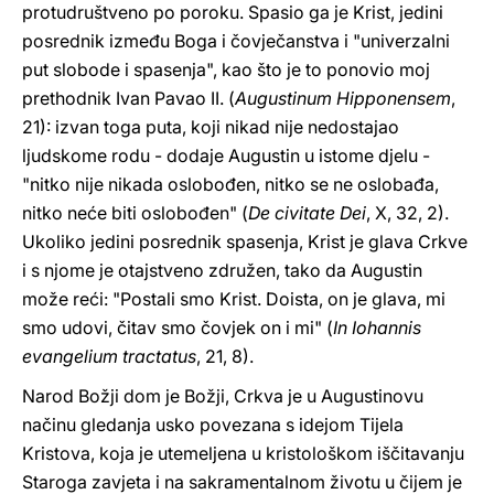
protudruštveno po poroku. Spasio ga je Krist, jedini
posrednik između Boga i čovječanstva i "univerzalni
put slobode i spasenja", kao što je to ponovio moj
prethodnik Ivan Pavao II. (
Augustinum Hipponensem
,
21): izvan toga puta, koji nikad nije nedostajao
ljudskome rodu - dodaje Augustin u istome djelu -
"nitko nije nikada oslobođen, nitko se ne oslobađa,
nitko neće biti oslobođen" (
De civitate Dei
, X, 32, 2).
Ukoliko jedini posrednik spasenja, Krist je glava Crkve
i s njome je otajstveno združen, tako da Augustin
može reći: "Postali smo Krist. Doista, on je glava, mi
smo udovi, čitav smo čovjek on i mi" (
In Iohannis
evangelium tractatus
, 21, 8).
Narod Božji dom je Božji, Crkva je u Augustinovu
načinu gledanja usko povezana s idejom Tijela
Kristova, koja je utemeljena u kristološkom iščitavanju
Staroga zavjeta i na sakramentalnom životu u čijem je