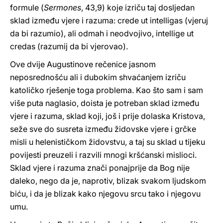
formule (
Sermones
, 43,9) koje izriču taj dosljedan
sklad između vjere i razuma: crede ut intelligas (vjeruj
da bi razumio), ali odmah i neodvojivo, intellige ut
credas (razumij da bi vjerovao).
Ove dvije Augustinove rečenice jasnom
neposrednošću ali i dubokim shvaćanjem izriču
katoličko rješenje toga problema. Kao što sam i sam
više puta naglasio, doista je potreban sklad između
vjere i razuma, sklad koji, još i prije dolaska Kristova,
seže sve do susreta između židovske vjere i grčke
misli u helenističkom židovstvu, a taj su sklad u tijeku
povijesti preuzeli i razvili mnogi kršćanski mislioci.
Sklad vjere i razuma znači ponajprije da Bog nije
daleko, nego da je, naprotiv, blizak svakom ljudskom
biću, i da je blizak kako njegovu srcu tako i njegovu
umu.