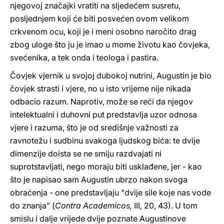
njegovoj značajki vratiti na sljedećem susretu,
posljednjem koji će biti posvećen ovom velikom
crkvenom ocu, koji je i meni osobno naročito drag
zbog uloge što ju je imao u mome životu kao čovjeka,
svećenika, a tek onda i teologa i pastira.
Čovjek vjernik u svojoj dubokoj nutrini, Augustin je bio
čovjek strasti i vjere, no u isto vrijeme nije nikada
odbacio razum. Naprotiv, može se reći da njegov
intelektualni i duhovni put predstavlja uzor odnosa
vjere i razuma, što je od središnje važnosti za
ravnotežu i sudbinu svakoga ljudskog bića: te dvije
dimenzije doista se ne smiju razdvajati ni
suprotstavljati, nego moraju biti usklađene, jer - kao
što je napisao sam Augustin ubrzo nakon svoga
obraćenja - one predstavljaju "dvije sile koje nas vode
do znanja" (
Contra Academicos,
III, 20, 43). U tom
smislu i dalje vrijede dvije poznate Augustinove