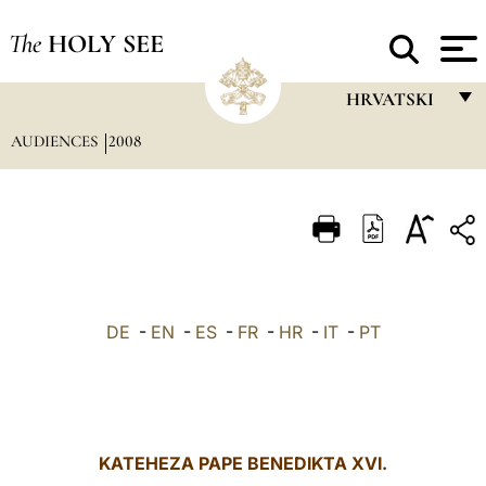
The
HOLY SEE
HRVATSKI
AUDIENCES
2008
FRANÇAIS
ENGLISH
ITALIANO
PORTUGUÊS
ESPAÑOL
DE
-
EN
-
ES
-
FR
-
HR
-
IT
-
PT
DEUTSCH
POLSKI
العربيّة
KATEHEZA PAPE BENEDIKTA XVI.
中文