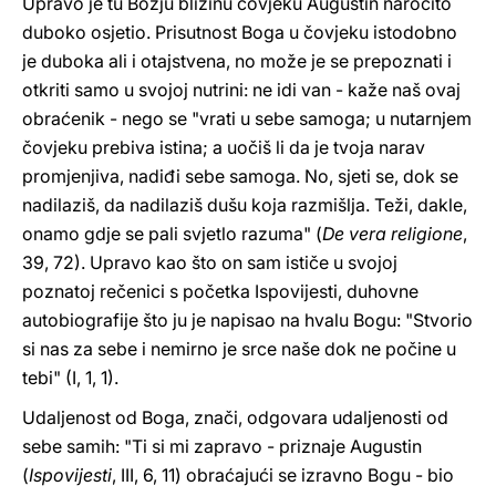
Upravo je tu Božju blizinu čovjeku Augustin naročito
duboko osjetio. Prisutnost Boga u čovjeku istodobno
je duboka ali i otajstvena, no može je se prepoznati i
otkriti samo u svojoj nutrini: ne idi van - kaže naš ovaj
obraćenik - nego se "vrati u sebe samoga; u nutarnjem
čovjeku prebiva istina; a uočiš li da je tvoja narav
promjenjiva, nadiđi sebe samoga. No, sjeti se, dok se
nadilaziš, da nadilaziš dušu koja razmišlja. Teži, dakle,
onamo gdje se pali svjetlo razuma" (
De vera religione
,
39, 72). Upravo kao što on sam ističe u svojoj
poznatoj rečenici s početka Ispovijesti, duhovne
autobiografije što ju je napisao na hvalu Bogu: "Stvorio
si nas za sebe i nemirno je srce naše dok ne počine u
tebi" (I, 1, 1).
Udaljenost od Boga, znači, odgovara udaljenosti od
sebe samih: "Ti si mi zapravo - priznaje Augustin
(
Ispovijesti
, III, 6, 11) obraćajući se izravno Bogu - bio