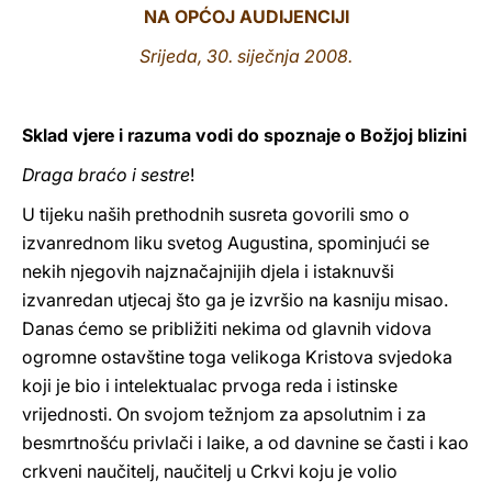
NA OPĆOJ AUDIJENCIJI
LATINE
Srijeda, 30. siječnja 2008.
Sklad vjere i razuma vodi do spoznaje o Božjoj blizini
Draga braćo i sestre
!
U tijeku naših prethodnih susreta govorili smo o
izvanrednom liku svetog Augustina, spominjući se
nekih njegovih najznačajnijih djela i istaknuvši
izvanredan utjecaj što ga je izvršio na kasniju misao.
Danas ćemo se približiti nekima od glavnih vidova
ogromne ostavštine toga velikoga Kristova svjedoka
koji je bio i intelektualac prvoga reda i istinske
vrijednosti. On svojom težnjom za apsolutnim i za
besmrtnošću privlači i laike, a od davnine se časti i kao
crkveni naučitelj, naučitelj u Crkvi koju je volio