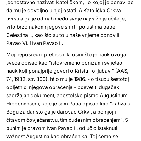
jednostavno nazivati Katoličkom, i o kojoj je ponavljao
da mu je dovoljno u njoj ostati. A Katolička Crkva
uvrstila ga je odmah među svoje najvažnije učitelje,
vrlo brzo nakon njegove smrti, po ustima pape
Celestina I., kao što su to u naše vrijeme ponovili i
Pavao VI. i Ivan Pavao II.
Moj neposredni prethodnik, osim što je nauk ovoga
sveca opisao kao "istovremeno ponizan i svijetao
nauk koji ponajprije govori o Kristu i o ljubavi" (AAS,
74, 1982, str. 800), htio mu je 1986. - o tisuću šestotoj
obljetnici njegova obraćenja - posvetiti dugačak i
sadržajan dokument, apostolsko pismo Augustinum
Hipponensem, koje je sam Papa opisao kao "zahvalu
Bogu za dar što ga je darovao Crkvi, a po njoj i
čitavom čovječanstvu, tim čudesnim obraćenjem". S
punim je pravom Ivan Pavao II. odlučio istaknuti
važnost Augustina kao obraćenika. Toj ćemo se