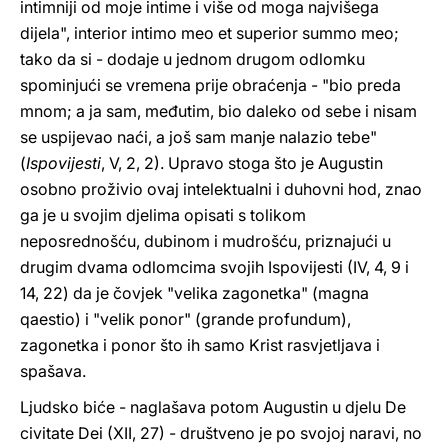
intimniji od moje intime i više od moga najvišega
dijela", interior intimo meo et superior summo meo;
tako da si - dodaje u jednom drugom odlomku
spominjući se vremena prije obraćenja - "bio preda
mnom; a ja sam, međutim, bio daleko od sebe i nisam
se uspijevao naći, a još sam manje nalazio tebe"
(
Ispovijesti
, V, 2, 2). Upravo stoga što je Augustin
osobno proživio ovaj intelektualni i duhovni hod, znao
ga je u svojim djelima opisati s tolikom
neposrednošću, dubinom i mudrošću, priznajući u
drugim dvama odlomcima svojih Ispovijesti (IV, 4, 9 i
14, 22) da je čovjek "velika zagonetka" (magna
qaestio) i "velik ponor" (grande profundum),
zagonetka i ponor što ih samo Krist rasvjetljava i
spašava.
Ljudsko biće - naglašava potom Augustin u djelu De
civitate Dei (XII, 27) - društveno je po svojoj naravi, no