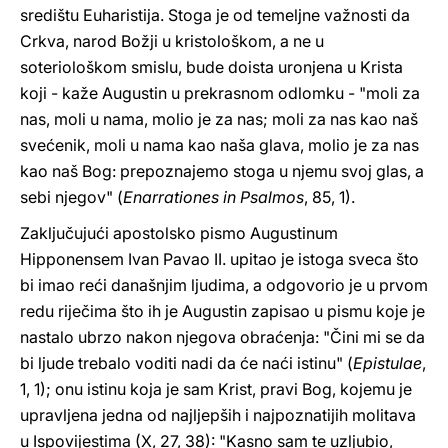
središtu Euharistija. Stoga je od temeljne važnosti da
Crkva, narod Božji u kristološkom, a ne u
soteriološkom smislu, bude doista uronjena u Krista
koji - kaže Augustin u prekrasnom odlomku - "moli za
nas, moli u nama, molio je za nas; moli za nas kao naš
svećenik, moli u nama kao naša glava, molio je za nas
kao naš Bog: prepoznajemo stoga u njemu svoj glas, a
sebi njegov" (
Enarrationes in Psalmos
, 85, 1).
Zaključujući apostolsko pismo Augustinum
Hipponensem Ivan Pavao II. upitao je istoga sveca što
bi imao reći današnjim ljudima, a odgovorio je u prvom
redu riječima što ih je Augustin zapisao u pismu koje je
nastalo ubrzo nakon njegova obraćenja: "Čini mi se da
bi ljude trebalo voditi nadi da će naći istinu" (
Epistulae
,
1, 1); onu istinu koja je sam Krist, pravi Bog, kojemu je
upravljena jedna od najljepših i najpoznatijih molitava
u Ispovijestima (X, 27, 38): "Kasno sam te uzljubio,