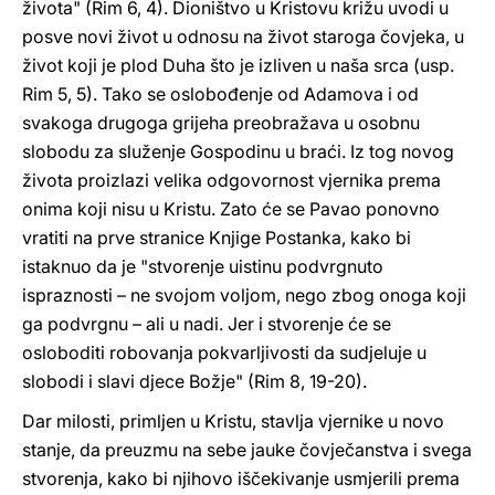
života" (Rim 6, 4). Dioništvo u Kristovu križu uvodi u
posve novi život u odnosu na život staroga čovjeka, u
život koji je plod Duha što je izliven u naša srca (usp.
Rim 5, 5). Tako se oslobođenje od Adamova i od
svakoga drugoga grijeha preobražava u osobnu
slobodu za služenje Gospodinu u braći. Iz tog novog
života proizlazi velika odgovornost vjernika prema
onima koji nisu u Kristu. Zato će se Pavao ponovno
vratiti na prve stranice Knjige Postanka, kako bi
istaknuo da je "stvorenje uistinu podvrgnuto
ispraznosti – ne svojom voljom, nego zbog onoga koji
ga podvrgnu – ali u nadi. Jer i stvorenje će se
osloboditi robovanja pokvarljivosti da sudjeluje u
slobodi i slavi djece Božje" (Rim 8, 19-20).
Dar milosti, primljen u Kristu, stavlja vjernike u novo
stanje, da preuzmu na sebe jauke čovječanstva i svega
stvorenja, kako bi njihovo iščekivanje usmjerili prema