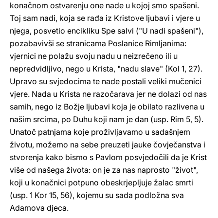
konačnom ostvarenju one nade u kojoj smo spašeni.
Toj sam nadi, koja se rađa iz Kristove ljubavi i vjere u
njega, posvetio encikliku Spe salvi ("U nadi spašeni"),
pozabavivši se stranicama Poslanice Rimljanima:
vjernici ne polažu svoju nadu u neizrečeno ili u
nepredvidljivo, nego u Krista, "nadu slave" (Kol 1, 27).
Upravo su svjedocima te nade postali veliki mučenici
vjere. Nada u Krista ne razočarava jer ne dolazi od nas
samih, nego iz Božje ljubavi koja je obilato razlivena u
našim srcima, po Duhu koji nam je dan (usp. Rim 5, 5).
Unatoč patnjama koje proživljavamo u sadašnjem
životu, možemo na sebe preuzeti jauke čovječanstva i
stvorenja kako bismo s Pavlom posvjedočili da je Krist
više od našega života: on je za nas naprosto "život",
koji u konačnici potpuno obeskrjepljuje žalac smrti
(usp. 1 Kor 15, 56), kojemu su sada podložna sva
Adamova djeca.