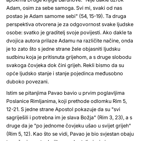
Adam, osim za sebe samoga. Svi mi, svaki od nas
postao je Adam samome sebi" (54, 15-19). Ta druga
perspektiva otvorena je za odgovornost svake ljudske
osobe: svatko je graditelj svoje povijesti. Ako dakle ta
dvojica autora prilaze Adamu na različite načine, onda
je to zato što s jedne strane žele objasniti ljudsku
sudbinu koja je pritisnuta grijehom, a s druge slobodu
svakoga čovjeka dok čini grijeh. Rekli bismo da su
opće ljudsko stanje i stanje pojedinca međusobno
duboko povezani.
Istim se pitanjima Pavao bavio u prvim poglavljima
Poslanice Rimljanima, koji prethode odlomku Rim 5,
12-21. S jedne strane Apostol pokazuje da su "svi
sagriješili i potrebna im je slava Božja" (Rim 3, 23), a s
druge da je "po jednome čovjeku ušao u svijet grijeh"
(Rim 5, 12). Kao što se vidi, Pavao je bio svjestan obaju