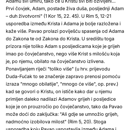
Adamu svi umiru, tako će u Kristu svi biti oživljeni…
Prvi čovjek, Adam, postade živa duša, posljednji Adam
– duh životvorni" (1 Kor 15, 22. 45). U Rim 5, 12-21
usporedba između Krista i Adama je bolje razložena i
kaže više. Pavao prolazi poviješću spasenja od Adama
do Zakona te od Zakona do Krista. U središtu toga
prizora nije toliko Adam s posljedicama koje je grijeh
imao po čovječanstvo, nego više Krist s milošću koja
je, po njemu, obilato na čovječanstvo izlivena.
Ponavljanjem riječi "toliko više" (u hrv. prijevodu
Duda-Fućak to se značenje zapravo prenosi pomoću
izraza "mnogo obilatije", "mnogo će više", op. prev.)
kad se govori o Kristu, on ističe kako dar u njemu
primljen daleko nadilazi Adamov grijeh i posljedice
koje je on prouzročio po čovječanstvo, tako da Pavao
može doći do zaključka: "Ali gdje se umnožio grijeh,
nadmoćno izobilova milost" (Rim 5, 20). Stoga
usporedba koju Pavao uspostavlja između Adama i