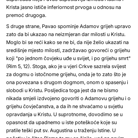
Krista jasno ističe inferiornost prvoga u odnosu na
premoć drugoga.
S druge strane, Pavao spominje Adamov grijeh upravo
zato da bi ukazao na neizmjeran dar milosti u Kristu.
Moglo bi se reći kako se ne bi, da nije želio ukazati na
središnje mjesto milosti, zadržavao govoreći o grijehu
koji "po jednom čovjeku uđe u svijet, i po grijehu smrt"
(Rim 5, 12). Stoga, ako je u vjeri Crkve sazrela svijest
za dogmu o istočnome grijehu, onda je to zato što je
ona povezana s drugom dogmom, onom o spasenju i
slobodi u Kristu. Posljedica toga jest da ne bismo
nikada smjeli izdvojeno govoriti o Adamovu grijehu i o
grijehu čovječanstva, a da ih ne shvaćamo u svjetlu
opravdanja u Kristu. U suprotnome, dovodimo se u
opasnost da upadnemo u iste poteškoće koje su
pratile teški put sv. Augustina u traženju Istine. U