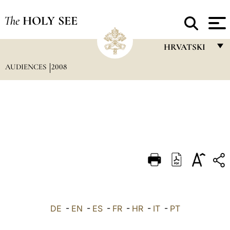
The
HOLY SEE
HRVATSKI
AUDIENCES
2008
FRANÇAIS
ENGLISH
ITALIANO
PORTUGUÊS
ESPAÑOL
DEUTSCH
POLSKI
العربيّة
DE
-
EN
-
ES
-
FR
-
HR
-
IT
-
PT
中文