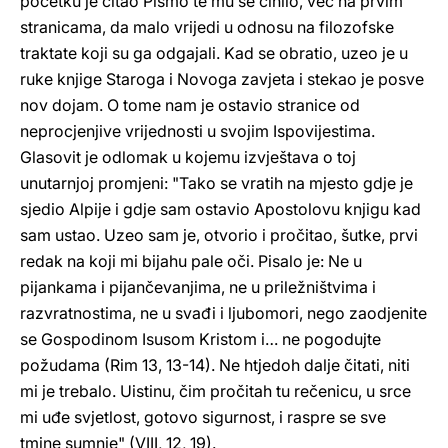
početku je čitao Pismo te mu se činilo, već na prvim
stranicama, da malo vrijedi u odnosu na filozofske
traktate koji su ga odgajali. Kad se obratio, uzeo je u
ruke knjige Staroga i Novoga zavjeta i stekao je posve
nov dojam. O tome nam je ostavio stranice od
neprocjenjive vrijednosti u svojim Ispovijestima.
Glasovit je odlomak u kojemu izvještava o toj
unutarnjoj promjeni: "Tako se vratih na mjesto gdje je
sjedio Alpije i gdje sam ostavio Apostolovu knjigu kad
sam ustao. Uzeo sam je, otvorio i pročitao, šutke, prvi
redak na koji mi bijahu pale oči. Pisalo je: Ne u
pijankama i pijančevanjima, ne u priležništvima i
razvratnostima, ne u svađi i ljubomori, nego zaodjenite
se Gospodinom Isusom Kristom i… ne pogodujte
požudama (Rim 13, 13-14). Ne htjedoh dalje čitati, niti
mi je trebalo. Uistinu, čim pročitah tu rečenicu, u srce
mi uđe svjetlost, gotovo sigurnost, i raspre se sve
tmine sumnje" (VIII, 12, 19).