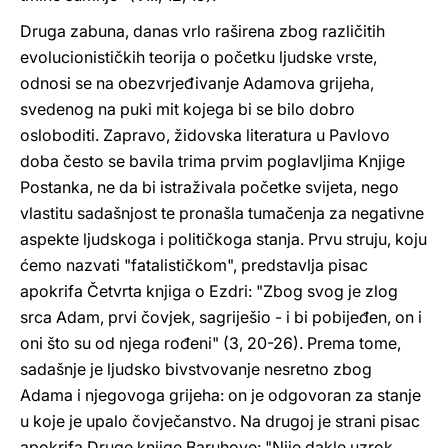
Druga zabuna, danas vrlo raširena zbog različitih
evolucionističkih teorija o početku ljudske vrste,
odnosi se na obezvrjeđivanje Adamova grijeha,
svedenog na puki mit kojega bi se bilo dobro
osloboditi. Zapravo, židovska literatura u Pavlovo
doba često se bavila trima prvim poglavljima Knjige
Postanka, ne da bi istraživala početke svijeta, nego
vlastitu sadašnjost te pronašla tumačenja za negativne
aspekte ljudskoga i političkoga stanja. Prvu struju, koju
ćemo nazvati "fatalističkom", predstavlja pisac
apokrifa Četvrta knjiga o Ezdri: "Zbog svog je zlog
srca Adam, prvi čovjek, sagriješio - i bi pobijeđen, on i
oni što su od njega rođeni" (3, 20-26). Prema tome,
sadašnje je ljudsko bivstvovanje nesretno zbog
Adama i njegovoga grijeha: on je odgovoran za stanje
u koje je upalo čovječanstvo. Na drugoj je strani pisac
apokrifa Druge knjige Baruhove: "Nije dakle uzrok