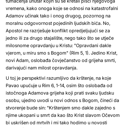
tumačenja unutar kojih su se kretali pisci njegovoga
vremena, kako onoga koje se odnosi na katastrofalni
Adamov učinak tako i onog drugog, pozornog na
moralnu odgovornost pojedinih ljudskih bića. No,
Apostol ne razrješuje konflikt opredjeljujući se za
jedno ili za drugo stajalište, nego tako što se utječe
milosnome opravdanju u Kristu: "Opravdani dakle
vjerom, u miru smo s Bogom" (Rim 5, 1). Jedino Krist,
novi Adam, oslobađa čovječanstvo od grijeha smrti,
darivajući nam milost opravdanja.
U toj je perspektivi razumljivo da krštenje, na koje
Pavao upućuje u Rim 6, 1-14, osim što oslobađa od
istočnoga Adamova grijeha koji prati svaku ljudsku
osobu, ujedno uvodi u novi odnos s Bogom, čineći da
stvorenje bude sin: "Krštenjem smo dakle zajedno s
njime ukopani u smrt da kao što Krist slavom Očevom
bi uskrišen od mrtvih i mi tako hodimo u novosti