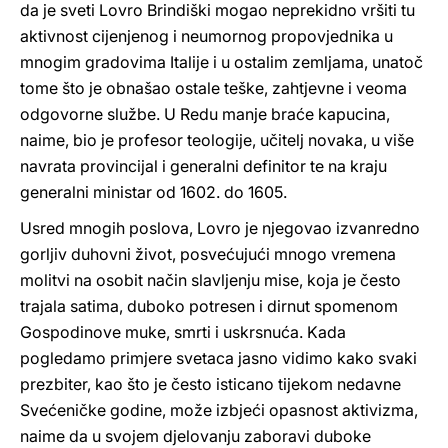
da je sveti Lovro Brindiški mogao neprekidno vršiti tu
aktivnost cijenjenog i neumornog propovjednika u
mnogim gradovima Italije i u ostalim zemljama, unatoč
tome što je obnašao ostale teške, zahtjevne i veoma
odgovorne službe. U Redu manje braće kapucina,
naime, bio je profesor teologije, učitelj novaka, u više
navrata provincijal i generalni definitor te na kraju
generalni ministar od 1602. do 1605.
Usred mnogih poslova, Lovro je njegovao izvanredno
gorljiv duhovni život, posvećujući mnogo vremena
molitvi na osobit način slavljenju mise, koja je često
trajala satima, duboko potresen i dirnut spomenom
Gospodinove muke, smrti i uskrsnuća. Kada
pogledamo primjere svetaca jasno vidimo kako svaki
prezbiter, kao što je često isticano tijekom nedavne
Svećeničke godine, može izbjeći opasnost aktivizma,
naime da u svojem djelovanju zaboravi duboke