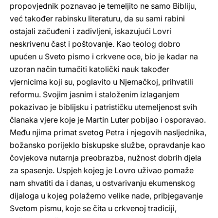
propovjednik poznavao je temeljito ne samo Bibliju,
već također rabinsku literaturu, da su sami rabini
ostajali začuđeni i zadivljeni, iskazujući Lovri
neskrivenu čast i poštovanje. Kao teolog dobro
upućen u Sveto pismo i crkvene oce, bio je kadar na
uzoran način tumačiti katolički nauk također
vjernicima koji su, poglavito u Njemačkoj, prihvatili
reformu. Svojim jasnim i staloženim izlaganjem
pokazivao je biblijsku i patrističku utemeljenost svih
članaka vjere koje je Martin Luter pobijao i osporavao.
Među njima primat svetog Petra i njegovih nasljednika,
božansko porijeklo biskupske službe, opravdanje kao
čovjekova nutarnja preobrazba, nužnost dobrih djela
za spasenje. Uspjeh kojeg je Lovro uživao pomaže
nam shvatiti da i danas, u ostvarivanju ekumenskog
dijaloga u kojeg polažemo velike nade, pribjegavanje
Svetom pismu, koje se čita u crkvenoj tradiciji,