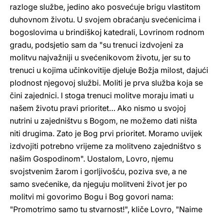
razloge službe, jedino ako posvećuje brigu vlastitom
duhovnom životu. U svojem obraćanju svećenicima i
bogoslovima u brindiškoj katedrali, Lovrinom rodnom
gradu, podsjetio sam da "su trenuci izdvojeni za
molitvu najvažniji u svećenikovom životu, jer su to
trenuci u kojima učinkovitije djeluje Božja milost, dajući
plodnost njegovoj službi. Moliti je prva služba koja se
čini zajednici. I stoga trenuci molitve moraju imati u
našem životu pravi prioritet… Ako nismo u svojoj
nutrini u zajedništvu s Bogom, ne možemo dati ništa
niti drugima. Zato je Bog prvi prioritet. Moramo uvijek
izdvojiti potrebno vrijeme za molitveno zajedništvo s
našim Gospodinom". Uostalom, Lovro, njemu
svojstvenim žarom i gorljivošću, poziva sve, a ne
samo svećenike, da njeguju molitveni život jer po
molitvi mi govorimo Bogu i Bog govori nama:
"Promotrimo samo tu stvarnost!", kliče Lovro, "Naime