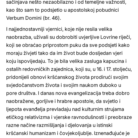
sačinjava nešto nezaobilazno i od temeljne važnosti,
kao što sam to podsjetio u apostolskoj pobudnici
Verbum Domini (br. 46).
I najjednostavniji vjernici, koje nije resila velika
naobrazba, uživali su dobrobiti uvjerljive Lovrine riječi,
koji se obraćao priprostom puku da sve podsjeti kako
moraju živjeti tako da im život bude dosljedan vjeri
koju ispovijedaju. To je bila velika zasluga kapucina i
ostalih redovničkih zajednica, koji su, u 16. i 17. stoljeću,
pridonijeli obnovi kršćanskog života prodirući svojim
svjedočanstvom života i svojim naukom duboko u
pore društva. I danas nova evangelizacija treba dobro
naobražene, gorljive i hrabre apostole, da svjetlo i
ljepota evanđelja prevladaju nad kulturnim strujama
etičkog relativizma i vjerske ravnodušnosti i preobraze
razne načine razmišljanja i djelovanja u istinski
kršćanski humanizam i čovjekoljublje. Iznenađujuće je