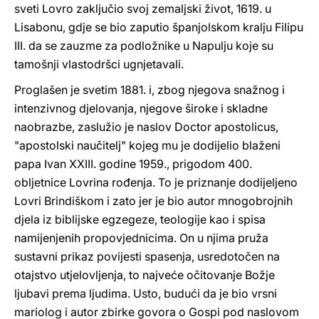
sveti Lovro zaključio svoj zemaljski život, 1619. u
Lisabonu, gdje se bio zaputio španjolskom kralju Filipu
III. da se zauzme za podložnike u Napulju koje su
tamošnji vlastodršci ugnjetavali.
Proglašen je svetim 1881. i, zbog njegova snažnog i
intenzivnog djelovanja, njegove široke i skladne
naobrazbe, zaslužio je naslov Doctor apostolicus,
"apostolski naučitelj" kojeg mu je dodijelio blaženi
papa Ivan XXIII. godine 1959., prigodom 400.
obljetnice Lovrina rođenja. To je priznanje dodijeljeno
Lovri Brindiškom i zato jer je bio autor mnogobrojnih
djela iz biblijske egzegeze, teologije kao i spisa
namijenjenih propovjednicima. On u njima pruža
sustavni prikaz povijesti spasenja, usredotočen na
otajstvo utjelovljenja, to najveće očitovanje Božje
ljubavi prema ljudima. Usto, budući da je bio vrsni
mariolog i autor zbirke govora o Gospi pod naslovom