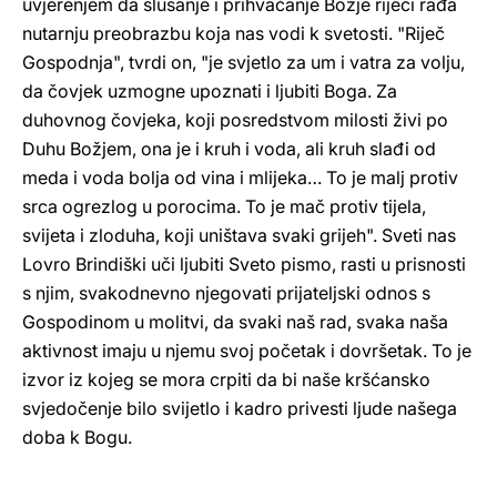
uvjerenjem da slušanje i prihvaćanje Božje riječi rađa
nutarnju preobrazbu koja nas vodi k svetosti. "Riječ
Gospodnja", tvrdi on, "je svjetlo za um i vatra za volju,
da čovjek uzmogne upoznati i ljubiti Boga. Za
duhovnog čovjeka, koji posredstvom milosti živi po
Duhu Božjem, ona je i kruh i voda, ali kruh slađi od
meda i voda bolja od vina i mlijeka… To je malj protiv
srca ogrezlog u porocima. To je mač protiv tijela,
svijeta i zloduha, koji uništava svaki grijeh". Sveti nas
Lovro Brindiški uči ljubiti Sveto pismo, rasti u prisnosti
s njim, svakodnevno njegovati prijateljski odnos s
Gospodinom u molitvi, da svaki naš rad, svaka naša
aktivnost imaju u njemu svoj početak i dovršetak. To je
izvor iz kojeg se mora crpiti da bi naše kršćansko
svjedočenje bilo svijetlo i kadro privesti ljude našega
doba k Bogu.