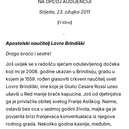
NA OPĆOJ AUDIJENCIJI
LATINE
Srijeda, 23. ožujka 2011
[
Video
]
.
Apostolski naučitelj Lovro Brindiški
Draga braćo i sestre!
Još uvijek se s radošću sjećam oduševljenog dočeka
koji mi je 2008. godine ukazan u Brindisiju, gradu u
kojem je 1559. rođen glasoviti crkveni naučitelj sveti
Lovro Brindiški, ime koje je Giulio Cesare Rossi uzeo
ušavši u Red manje braće kapucina. Još od djetinjstva
ga je privlačila obitelj svetog Franje Asiškog. Naime,
ostavši bez oca u sedmoj godini života, majka ga je
povjerila brizi franjevaca konventualaca iz njegova
rodnog grada. Nekoliko godina kasnije, međutim,