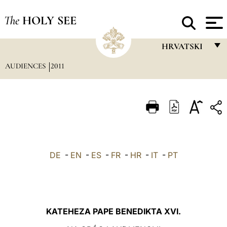
The
HOLY SEE
HRVATSKI
AUDIENCES
2011
FRANÇAIS
ENGLISH
ITALIANO
PORTUGUÊS
ESPAÑOL
DE
-
EN
-
ES
-
FR
-
HR
-
IT
-
PT
DEUTSCH
POLSKI
العربيّة
KATEHEZA PAPE BENEDIKTA XVI.
中文