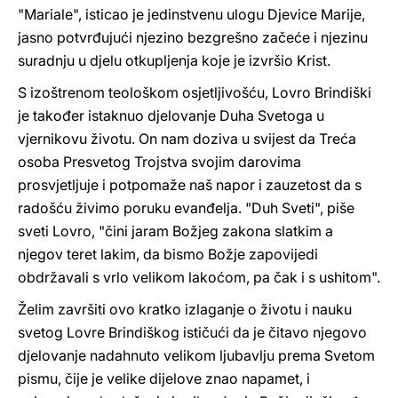
"Mariale", isticao je jedinstvenu ulogu Djevice Marije,
jasno potvrđujući njezino bezgrešno začeće i njezinu
suradnju u djelu otkupljenja koje je izvršio Krist.
S izoštrenom teološkom osjetljivošću, Lovro Brindiški
je također istaknuo djelovanje Duha Svetoga u
vjernikovu životu. On nam doziva u svijest da Treća
osoba Presvetog Trojstva svojim darovima
prosvjetljuje i potpomaže naš napor i zauzetost da s
radošću živimo poruku evanđelja. "Duh Sveti", piše
sveti Lovro, "čini jaram Božjeg zakona slatkim a
njegov teret lakim, da bismo Božje zapovijedi
obdržavali s vrlo velikom lakoćom, pa čak i s ushitom".
Želim završiti ovo kratko izlaganje o životu i nauku
svetog Lovre Brindiškog ističući da je čitavo njegovo
djelovanje nadahnuto velikom ljubavlju prema Svetom
pismu, čije je velike dijelove znao napamet, i