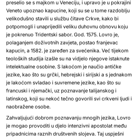
preselio se s majkom u Veneciju, i upravo je u pokrajini
Veneto upoznao kapucine, koji su se u tome razdoblju
velikodušno stavili u službu čitave Crkve, kako bi
potpomogli i unaprijedili veliku duhovnu obnovu koju
je pokrenuo Tridentski sabor. God. 1575. Lovro je,
polaganjem doživotnih zavjeta, postao franjevac
kapucin, a 1582. je zaređen za svećenika. Već tijekom
teoloških studija izašle su na vidjelo njegove istaknute
intelektualne osobine. S lakoćom je naučio antičke
jezike, kao što su grčki, hebrejski i sirijski a s jednakom
je lakoćom svladao i suvremene jezike, kao što su
francuski i njemački, uz poznavanje talijanskog i
latinskog, koji su nekoć tečno govorili svi crkveni ljudi i
naobražene osobe.
Zahvaljujući dobrom poznavanju mnogih jezika, Lovro
je mogao provoditi u djelo intenzivni apostolat među
pripadnicima raznih društvenih slojeva. Taj uspješni