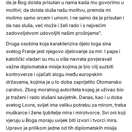
da je Bog doista prisutan u nama kada mu govorimo u
molitvi; da doista sluša našu molitvu, premda mi
molimo samo srcem i umom. I ne samo da je prisutan i
da nas sluša, već može i želi rado i s najvećim
zadovoljstvom udovoljiti našim prošnjama".
Druga osobina koja karakterizira djelo toga sina
svetog Franje jest njegovo djelovanje za mir. I pape i
katolički vladari su mu u više navrata povjeravali
važne diplomatske misije kojima je bio cilj suzbiti
kontroverze i ojačati slogu među europskim
državama, kojima je u to doba zaprijetilo Otomansko
carstvo. Zbog moralnog autoriteta kojeg je uživao bio
je traženi i rado slušani savjetnik. Danas, kao i u doba
svetog Lovre, svijet ima veliku potrebu za mirom, treba
muškarce i žene ljubitelje mira i mirotvorce. Svi oni koji
vjeruju u Boga moraju uvijek biti izvori i tvorci mira.
Upravo je prilikom jedne od tih diplomatskih misija