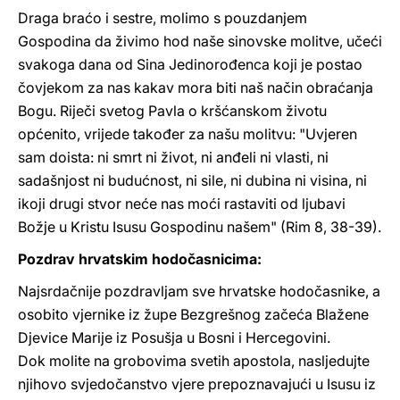
Draga braćo i sestre, molimo s pouzdanjem
Gospodina da živimo hod naše sinovske molitve, učeći
svakoga dana od Sina Jedinorođenca koji je postao
čovjekom za nas kakav mora biti naš način obraćanja
Bogu. Riječi svetog Pavla o kršćanskom životu
općenito, vrijede također za našu molitvu: "Uvjeren
sam doista: ni smrt ni život, ni anđeli ni vlasti, ni
sadašnjost ni budućnost, ni sile, ni dubina ni visina, ni
ikoji drugi stvor neće nas moći rastaviti od ljubavi
Božje u Kristu Isusu Gospodinu našem" (Rim 8, 38-39).
Pozdrav hrvatskim hodočasnicima:
Najsrdačnije pozdravljam sve hrvatske hodočasnike, a
osobito vjernike iz župe Bezgrešnog začeća Blažene
Djevice Marije iz Posušja u Bosni i Hercegovini.
Dok molite na grobovima svetih apostola, nasljedujte
njihovo svjedočanstvo vjere prepoznavajući u Isusu iz