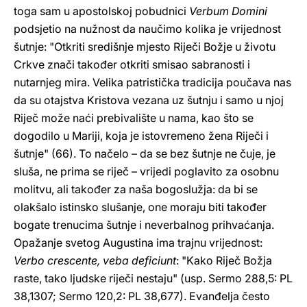
toga sam u apostolskoj pobudnici
Verbum Domini
podsjetio na nužnost da naučimo kolika je vrijednost
šutnje: "Otkriti središnje mjesto Riječi Božje u životu
Crkve znači također otkriti smisao sabranosti i
nutarnjeg mira. Velika patristička tradicija poučava nas
da su otajstva Kristova vezana uz šutnju i samo u njoj
Riječ može naći prebivalište u nama, kao što se
dogodilo u Mariji, koja je istovremeno žena Riječi i
šutnje" (66). To načelo – da se bez šutnje ne čuje, je
sluša, ne prima se riječ – vrijedi poglavito za osobnu
molitvu, ali također za naša bogoslužja: da bi se
olakšalo istinsko slušanje, one moraju biti također
bogate trenucima šutnje i neverbalnog prihvaćanja.
Opažanje svetog Augustina ima trajnu vrijednost:
Verbo crescente, veba deficiunt
: "Kako Riječ Božja
raste, tako ljudske riječi nestaju" (usp. Sermo 288,5: PL
38,1307; Sermo 120,2: PL 38,677). Evanđelja često