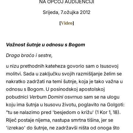
NA OPĆOJ AUDIJENCIJI
LATINE
Srijeda, 7.ožujka 2012
[
Video
]
Važnost šutnje u odnosu s Bogom
Draga braćo i sestre,
u nizu prethodnih kateheza govorio sam o Isusovoj
molitvi. Sada u zaključku svojih razmišljanje želim se
nakratko zadržati na temi šutnje, koja je tako važna u
odnosu s Bogom. U posinodskoj apostolskoj
pobudnici
Verbum Domini
osvrnuo sam se na ulogu
koju ima šutnja u Isusovu životu, poglavito na Golgoti:
"tu se nalazimo pred 'besjedom o križu' (1 Kor 1, 18).
Riječ postaje nijema, nastupa smrtna tišina, jer se
'izrekao' do šutnje, ne zadržavši ništa od onoga što