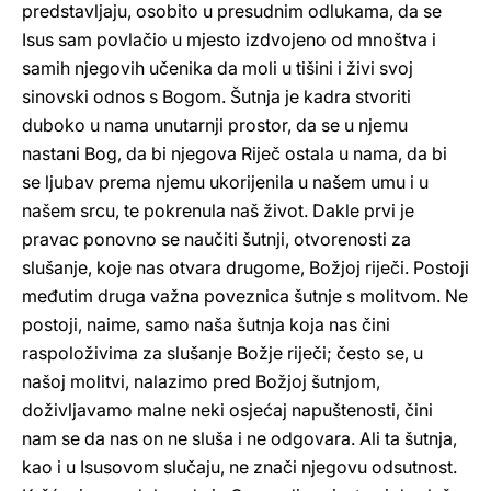
predstavljaju, osobito u presudnim odlukama, da se
Isus sam povlačio u mjesto izdvojeno od mnoštva i
samih njegovih učenika da moli u tišini i živi svoj
sinovski odnos s Bogom. Šutnja je kadra stvoriti
duboko u nama unutarnji prostor, da se u njemu
nastani Bog, da bi njegova Riječ ostala u nama, da bi
se ljubav prema njemu ukorijenila u našem umu i u
našem srcu, te pokrenula naš život. Dakle prvi je
pravac ponovno se naučiti šutnji, otvorenosti za
slušanje, koje nas otvara drugome, Božjoj riječi. Postoji
međutim druga važna poveznica šutnje s molitvom. Ne
postoji, naime, samo naša šutnja koja nas čini
raspoloživima za slušanje Božje riječi; često se, u
našoj molitvi, nalazimo pred Božjoj šutnjom,
doživljavamo malne neki osjećaj napuštenosti, čini
nam se da nas on ne sluša i ne odgovara. Ali ta šutnja,
kao i u Isusovom slučaju, ne znači njegovu odsutnost.