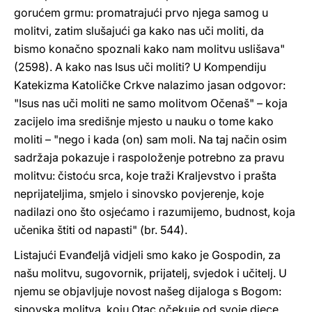
gorućem grmu: promatrajući prvo njega samog u
molitvi, zatim slušajući ga kako nas uči moliti, da
bismo konačno spoznali kako nam molitvu uslišava"
(2598). A kako nas Isus uči moliti? U Kompendiju
Katekizma Katoličke Crkve nalazimo jasan odgovor:
"Isus nas uči moliti ne samo molitvom Očenaš" – koja
zacijelo ima središnje mjesto u nauku o tome kako
moliti – "nego i kada (on) sam moli. Na taj način osim
sadržaja pokazuje i raspoloženje potrebno za pravu
molitvu: čistoću srca, koje traži Kraljevstvo i prašta
neprijateljima, smjelo i sinovsko povjerenje, koje
nadilazi ono što osjećamo i razumijemo, budnost, koja
učenika štiti od napasti" (br. 544).
Listajući Evanđeljâ vidjeli smo kako je Gospodin, za
našu molitvu, sugovornik, prijatelj, svjedok i učitelj. U
njemu se objavljuje novost našeg dijaloga s Bogom:
sinovska molitva, koju Otac očekuje od svoje djece.