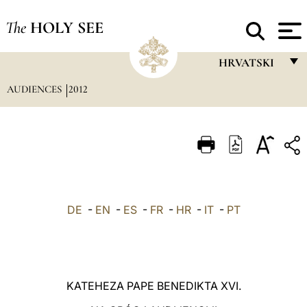
The
HOLY SEE
HRVATSKI
AUDIENCES
2012
FRANÇAIS
ENGLISH
ITALIANO
PORTUGUÊS
ESPAÑOL
DE
-
EN
-
ES
-
FR
-
HR
-
IT
-
PT
DEUTSCH
POLSKI
العربيّة
KATEHEZA PAPE BENEDIKTA XVI
.
中文