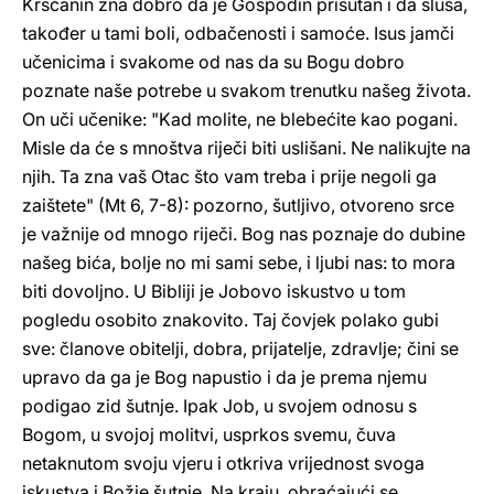
Kršćanin zna dobro da je Gospodin prisutan i da sluša,
također u tami boli, odbačenosti i samoće. Isus jamči
učenicima i svakome od nas da su Bogu dobro
poznate naše potrebe u svakom trenutku našeg života.
On uči učenike: "Kad molite, ne blebećite kao pogani.
Misle da će s mnoštva riječi biti uslišani. Ne nalikujte na
njih. Ta zna vaš Otac što vam treba i prije negoli ga
zaištete" (Mt 6, 7-8): pozorno, šutljivo, otvoreno srce
je važnije od mnogo riječi. Bog nas poznaje do dubine
našeg bića, bolje no mi sami sebe, i ljubi nas: to mora
biti dovoljno. U Bibliji je Jobovo iskustvo u tom
pogledu osobito znakovito. Taj čovjek polako gubi
sve: članove obitelji, dobra, prijatelje, zdravlje; čini se
upravo da ga je Bog napustio i da je prema njemu
podigao zid šutnje. Ipak Job, u svojem odnosu s
Bogom, u svojoj molitvi, usprkos svemu, čuva
netaknutom svoju vjeru i otkriva vrijednost svoga
iskustva i Božje šutnje. Na kraju, obraćajući se