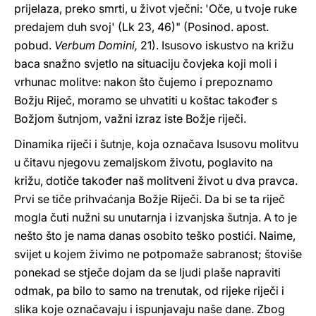
prijelaza, preko smrti, u život vječni: 'Oče, u tvoje ruke
predajem duh svoj' (Lk 23, 46)" (Posinod. apost.
pobud.
Verbum Domini,
21). Isusovo iskustvo na križu
baca snažno svjetlo na situaciju čovjeka koji moli i
vrhunac molitve: nakon što čujemo i prepoznamo
Božju Riječ, moramo se uhvatiti u koštac također s
Božjom šutnjom, važni izraz iste Božje riječi.
Dinamika riječi i šutnje, koja označava Isusovu molitvu
u čitavu njegovu zemaljskom životu, poglavito na
križu, dotiče također naš molitveni život u dva pravca.
Prvi se tiče prihvaćanja Božje Riječi. Da bi se ta riječ
mogla čuti nužni su unutarnja i izvanjska šutnja. A to je
nešto što je nama danas osobito teško postići. Naime,
svijet u kojem živimo ne potpomaže sabranost; štoviše
ponekad se stječe dojam da se ljudi plaše napraviti
odmak, pa bilo to samo na trenutak, od rijeke riječi i
slika koje označavaju i ispunjavaju naše dane. Zbog