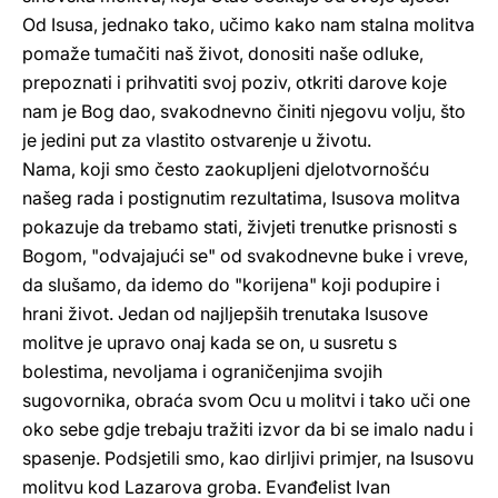
Od Isusa, jednako tako, učimo kako nam stalna molitva
pomaže tumačiti naš život, donositi naše odluke,
prepoznati i prihvatiti svoj poziv, otkriti darove koje
nam je Bog dao, svakodnevno činiti njegovu volju, što
je jedini put za vlastito ostvarenje u životu.
Nama, koji smo često zaokupljeni djelotvornošću
našeg rada i postignutim rezultatima, Isusova molitva
pokazuje da trebamo stati, živjeti trenutke prisnosti s
Bogom, "odvajajući se" od svakodnevne buke i vreve,
da slušamo, da idemo do "korijena" koji podupire i
hrani život. Jedan od najljepših trenutaka Isusove
molitve je upravo onaj kada se on, u susretu s
bolestima, nevoljama i ograničenjima svojih
sugovornika, obraća svom Ocu u molitvi i tako uči one
oko sebe gdje trebaju tražiti izvor da bi se imalo nadu i
spasenje. Podsjetili smo, kao dirljivi primjer, na Isusovu
molitvu kod Lazarova groba. Evanđelist Ivan