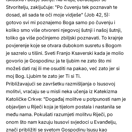
Stvoritelju, zaključuje: "Po čuvenju tek poznavah te
dosad, ali sada te oči moje vidješe" (Job 42, 5):
gotovo svi mi poznajemo Boga samo po čuvenju i
koliko smo više otvoreni njegovoj šutnji i našoj šutnji,
toliko ga više počinjemo zbiljski poznavati. To krajnje
povjerenje koje se otvara dubokom susretu s Bogom
je sazrelo u tišini. Sveti Franjo Ksaverski kada je molio
govorio je Gospodinu: ja te ljubim ne zato što mi
možeš dati raj ili me osuditi na pakao, već zato jer si
moj Bog. Ljubim te zato jer Ti si Ti.
Približavajući se završetku razmišljanja o Isusovoj
molitvi, vraćaju se u misli neka učenja iz Katekizma
Katoličke Crkve: "Događaj molitve u potpunosti nam je
objavljen u Riječi koja je tijelom postala i nastanila se
među nama. Pokušati razumjeti molitvu Riječi, po
onom što nam kazuju Isusovi svjedoci u Evanđelju,
znači približiti se svetom Gospodinu Isusu kao