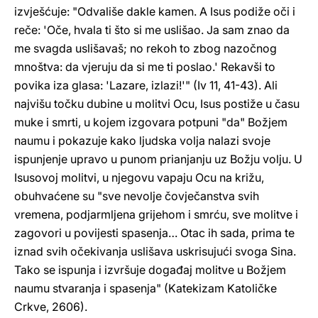
izvješćuje: "Odvališe dakle kamen. A Isus podiže oči i
reče: 'Oče, hvala ti što si me uslišao. Ja sam znao da
me svagda uslišavaš; no rekoh to zbog nazočnog
mnoštva: da vjeruju da si me ti poslao.' Rekavši to
povika iza glasa: 'Lazare, izlazi!'" (Iv 11, 41-43). Ali
najvišu točku dubine u molitvi Ocu, Isus postiže u času
muke i smrti, u kojem izgovara potpuni "da" Božjem
naumu i pokazuje kako ljudska volja nalazi svoje
ispunjenje upravo u punom prianjanju uz Božju volju. U
Isusovoj molitvi, u njegovu vapaju Ocu na križu,
obuhvaćene su "sve nevolje čovječanstva svih
vremena, podjarmljena grijehom i smrću, sve molitve i
zagovori u povijesti spasenja… Otac ih sada, prima te
iznad svih očekivanja uslišava uskrisujući svoga Sina.
Tako se ispunja i izvršuje događaj molitve u Božjem
naumu stvaranja i spasenja" (Katekizam Katoličke
Crkve, 2606).