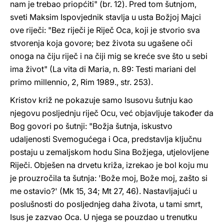
nam je trebao priopćiti" (br. 12). Pred tom šutnjom,
sveti Maksim Ispovjednik stavlja u usta Božjoj Majci
ove riječi: "Bez riječi je Riječ Oca, koji je stvorio sva
stvorenja koja govore; bez života su ugašene oči
onoga na čiju riječ i na čiji mig se kreće sve što u sebi
ima život" (La vita di Maria, n. 89: Testi mariani del
primo millennio, 2, Rim 1989., str. 253).
Kristov križ ne pokazuje samo Isusovu šutnju kao
njegovu posljednju riječ Ocu, već objavljuje također da
Bog govori po šutnji: "Božja šutnja, iskustvo
udaljenosti Svemogućega i Oca, predstavlja ključnu
postaju u zemaljskom hodu Sina Božjega, utjelovljene
Riječi. Obješen na drvetu križa, izrekao je bol koju mu
je prouzročila ta šutnja: 'Bože moj, Bože moj, zašto si
me ostavio?' (Mk 15, 34; Mt 27, 46). Nastavljajući u
poslušnosti do posljednjeg daha života, u tami smrt,
Isus je zazvao Oca. U njega se pouzdao u trenutku