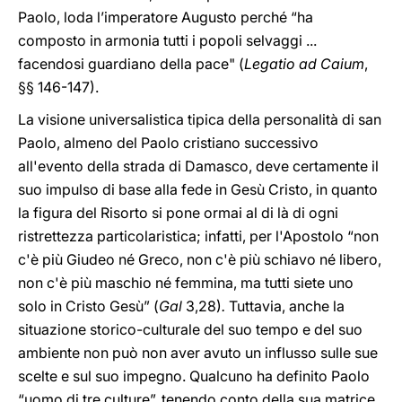
Paolo, loda l’imperatore Augusto perché “ha
composto in armonia tutti i popoli selvaggi ...
facendosi guardiano della pace" (
Legatio ad Caium
,
§§
146-147).
La visione universalistica tipica della personalità di san
Paolo, almeno del Paolo cristiano successivo
all'evento della strada di Damasco, deve certamente il
suo impulso di base alla fede in Gesù Cristo, in quanto
la figura del Risorto si pone ormai al di là di ogni
ristrettezza particolaristica; infatti, per l'Apostolo “non
c'è più Giudeo né Greco, non c'è più schiavo né libero,
non c'è più maschio né femmina, ma tutti siete uno
solo in Cristo Gesù” (
Gal
3,28)
.
Tuttavia, anche la
situazione storico-culturale del suo tempo e del suo
ambiente non può non aver avuto un influsso sulle sue
scelte e sul suo impegno. Qualcuno ha definito Paolo
“uomo di tre culture”, tenendo conto della sua matrice