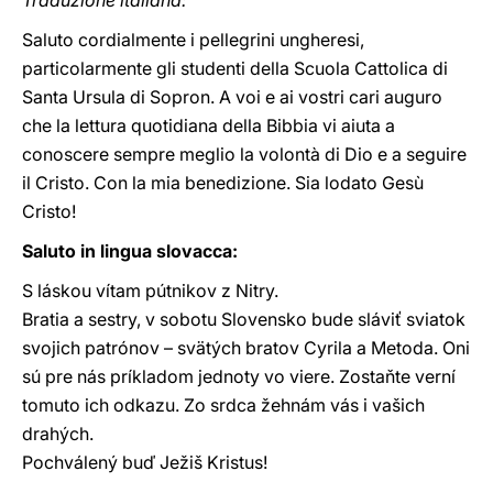
Traduzione italiana:
Saluto cordialmente i pellegrini ungheresi,
particolarmente gli studenti della Scuola Cattolica di
Santa Ursula di Sopron. A voi e ai vostri cari auguro
che la lettura quotidiana della Bibbia vi aiuta a
conoscere sempre meglio la volontà di Dio e a seguire
il Cristo. Con la mia benedizione. Sia lodato Gesù
Cristo!
Saluto in lingua slovacca:
S láskou vítam pútnikov z Nitry.
Bratia a sestry, v sobotu Slovensko bude sláviť sviatok
svojich patrónov – svätých bratov Cyrila a Metoda. Oni
sú pre nás príkladom jednoty vo viere. Zostaňte verní
tomuto ich odkazu. Zo srdca žehnám vás i vašich
drahých.
Pochválený buď Ježiš Kristus!