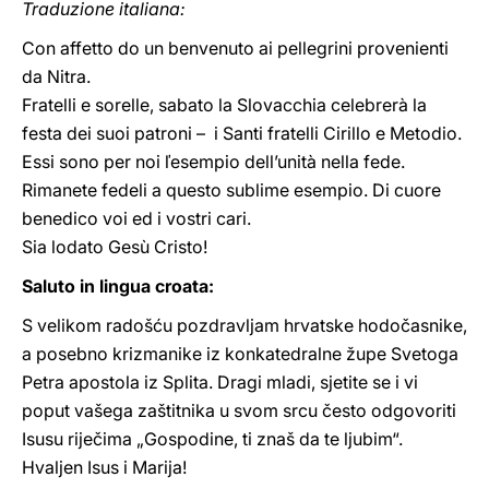
Traduzione italiana:
Con affetto do un benvenuto ai pellegrini provenienti
da Nitra.
Fratelli e sorelle, sabato la Slovacchia celebrerà la
festa dei suoi patroni – i Santi fratelli Cirillo e Metodio.
Essi sono per noi ľesempio dell’unità nella fede.
Rimanete fedeli a questo sublime esempio. Di cuore
benedico voi ed i vostri cari.
Sia lodato Gesù Cristo!
Saluto in lingua croata:
S velikom radošću pozdravljam hrvatske hodočasnike,
a posebno krizmanike iz konkatedralne župe Svetoga
Petra apostola iz Splita. Dragi mladi, sjetite se i vi
poput vašega zaštitnika u svom srcu često odgovoriti
Isusu riječima „Gospodine, ti znaš da te ljubim“.
Hvaljen Isus i Marija!