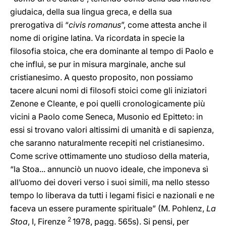
giudaica, della sua lingua greca, e della sua
prerogativa di “
civis romanus
”, come attesta anche il
nome di origine latina. Va ricordata in specie la
filosofia stoica, che era dominante al tempo di Paolo e
che influì, se pur in misura marginale, anche sul
cristianesimo. A questo proposito, non possiamo
tacere alcuni nomi di filosofi stoici come gli iniziatori
Zenone e Cleante, e poi quelli cronologicamente più
vicini a Paolo come Seneca, Musonio ed Epitteto: in
essi si trovano valori altissimi di umanità e di sapienza,
che saranno naturalmente recepiti nel cristianesimo.
Come scrive ottimamente uno studioso della materia,
“la Stoa... annunciò un nuovo ideale, che imponeva sì
all’uomo dei doveri verso i suoi simili, ma nello stesso
tempo lo liberava da tutti i legami fisici e nazionali e ne
faceva un essere puramente spirituale” (M. Pohlenz,
La
2
Stoa
,
I, Firenze
1978, pagg. 565s). Si pensi, per