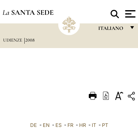
La
SANTA SEDE
ITALIANO
UDIENZE
2008
FRANÇAIS
ENGLISH
ITALIANO
PORTUGUÊS
ESPAÑOL
DEUTSCH
POLSKI
العربيّة
DE
-
EN
-
ES
-
FR
-
HR
-
IT
-
PT
中文