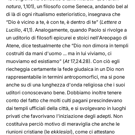
natura
, 1,101), un filosofo come Seneca, andando bel al
di là di ogni ritualismo esterioristico, insegnava che
“Dio è vicino a te, è con te, è dentro di te” (
Lettere a
Lucilio
,
41,1). Analogamente, quando Paolo si rivolge a
un uditorio di filosofi epicurei e stoici nell'Areopago di
Atene, dice testualmente che “Dio non dimora in templi
costruiti da mani d'uomo ... ma in lui viviamo, ci
muoviamo ed esistiamo” (
At
17,24.28). Con ciò egli
riecheggia certamente la fede giudaica in un Dio non
rappresentabile in termini antropomorfici, ma si pone
anche su di una lunghezza d'onda religiosa che i suoi
uditori conoscevano bene. Dobbiamo inoltre tenere
conto del fatto che molti culti pagani prescindevano
dai templi ufficiali della città, e si svolgevano in luoghi
privati che favorivano l'iniziazione degli adepti. Non
costituiva perciò motivo di meraviglia che anche le
riunioni cristiane (le
ekklesíai
),
come ci attestano