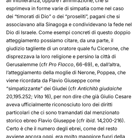
all'intolleranza, oppure l'ammirazione, che si
esprimeva in forme varie di simpatia come nel caso
dei “timorati di Dio” o dei “proseliti”, pagani che si
associavano alla Sinagoga e condividevano la fede nel
Dio di Israele. Come esempi concreti di questo doppio
atteggiamento possiamo citare, da una parte, il
giudizio tagliente di un oratore quale fu Cicerone, che
disprezzava la loro religione e persino la città di
Gerusalemme (cfr
Pro Flacco
, 66-69), e, dall’altra,
l’atteggiamento della moglie di Nerone, Poppea, che
viene ricordata da Flavio Giuseppe come
“simpatizzante” dei Giudei (cfr
Antichità giudaiche
20,195.252;
Vita
16),
per non dire che già Giulio Cesare
aveva ufficialmente riconosciuto loro dei diritti
particolari che ci sono tramandati dal menzionato
storico ebreo Flavio Giuseppe (cfr
ibid.
14,200-216).
Certo è che il numero degli ebrei, come del resto
avviene ancora oggi, era molto maggiore fuori della