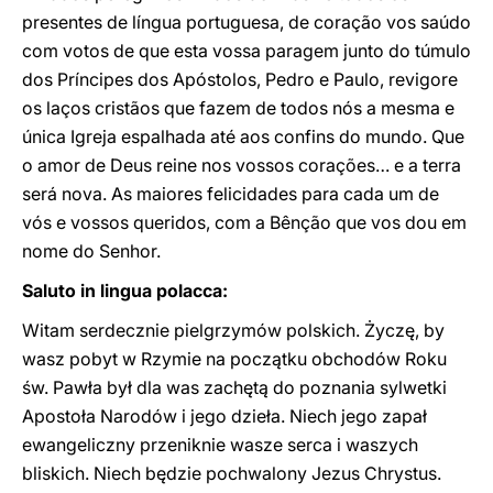
presentes de língua portuguesa, de coração vos saúdo
com votos de que esta vossa paragem junto do túmulo
dos Príncipes dos Apóstolos, Pedro e Paulo, revigore
os laços cristãos que fazem de todos nós a mesma e
única Igreja espalhada até aos confins do mundo. Que
o amor de Deus reine nos vossos corações… e a terra
será nova. As maiores felicida­des para cada um de
vós e vossos queridos, com a Bên­ção que vos dou em
nome do Senhor.
Saluto in lingua polacca:
Witam serdecznie pielgrzymów polskich. Życzę, by
wasz pobyt w Rzymie na początku obchodów Roku
św. Pawła był dla was zachętą do poznania sylwetki
Apostoła Narodów i jego dzieła. Niech jego zapał
ewangeliczny przeniknie wasze serca i waszych
bliskich. Niech będzie pochwalony Jezus Chrystus.