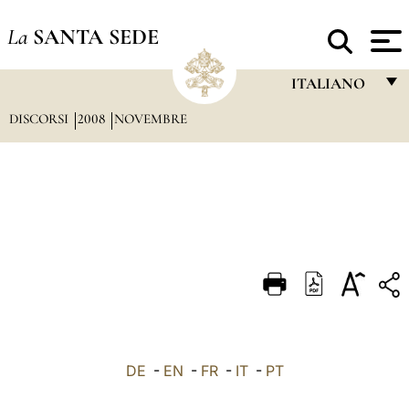
La
SANTA SEDE
ITALIANO
DISCORSI
2008
NOVEMBRE
FRANÇAIS
ENGLISH
ITALIANO
PORTUGUÊS
ESPAÑOL
DEUTSCH
POLSKI
العربيّة
DE
-
EN
-
FR
-
IT
-
PT
中文