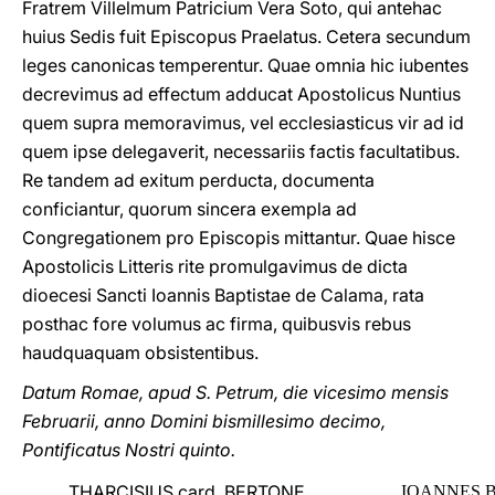
Fratrem Villelmum Patricium Vera Soto, qui antehac
huius Sedis fuit Episcopus Praelatus. Cetera secundum
leges canonicas temperentur. Quae omnia hic iubentes
decrevimus ad effectum adducat Apostolicus Nuntius
quem supra memoravimus, vel ecclesiasticus vir ad id
quem ipse delegaverit, necessariis factis facultatibus.
Re tandem ad exitum perducta, documenta
conficiantur, quorum sincera exempla ad
Congregationem pro Episcopis mittantur. Quae hisce
Apostolicis Litteris rite promulgavimus de dicta
dioecesi Sancti Ioannis Baptistae de Calama, rata
posthac fore volumus ac firma, quibusvis rebus
haudquaquam obsistentibus.
Datum Romae, apud S. Petrum, die vicesimo mensis
Februarii, anno Domini bismillesimo decimo,
Pontificatus Nostri quinto.
THARCISIUS card. BERTONE
IOANNES BA