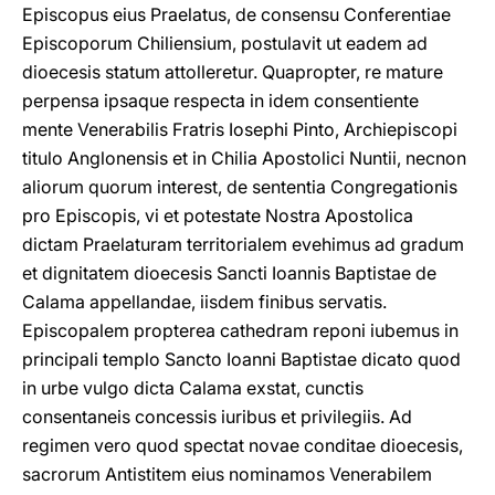
Episcopus eius Praelatus, de consensu Conferentiae
Episcoporum Chiliensium, postulavit ut eadem ad
dioecesis statum attolleretur. Quapropter, re mature
perpensa ipsaque respecta in idem consentiente
mente Venerabilis Fratris Iosephi Pinto, Archiepiscopi
titulo Anglonensis et in Chilia Apostolici Nuntii, necnon
aliorum quorum interest, de sententia Congregationis
pro Episcopis, vi et potestate Nostra Apostolica
dictam Praelaturam territorialem evehimus ad gradum
et dignitatem dioecesis Sancti Ioannis Baptistae de
Calama appellandae, iisdem finibus servatis.
Episcopalem propterea cathedram reponi iubemus in
principali templo Sancto Ioanni Baptistae dicato quod
in urbe vulgo dicta Calama exstat, cunctis
consentaneis concessis iuribus et privilegiis. Ad
regimen vero quod spectat novae conditae dioecesis,
sacrorum Antistitem eius nominamos Venerabilem