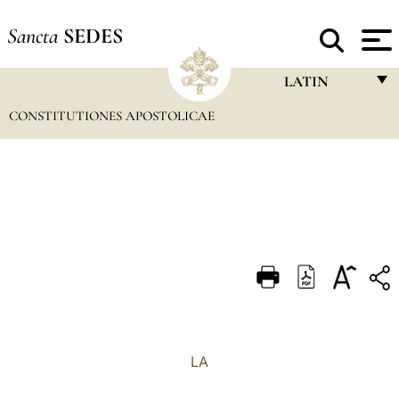
Sancta
SEDES
LATIN
CONSTITUTIONES APOSTOLICAE
FRANÇAIS
ENGLISH
ITALIANO
PORTUGUÊS
ESPAÑOL
DEUTSCH
POLSKI
العربيّة
LA
中文