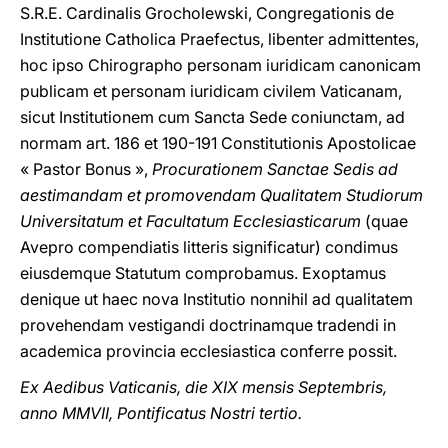
S.R.E. Cardinalis Grocholewski, Congregationis de
Institutione Catholica Praefectus, libenter admittentes,
hoc ipso Chirographo personam iuridicam canonicam
publicam et personam iuridicam civilem Vaticanam,
sicut Institutionem cum Sancta Sede coniunctam, ad
normam art. 186 et 190-191 Constitutionis Apostolicae
« Pastor Bonus »,
Procurationem Sanctae Sedis ad
aestimandam et promovendam Qualitatem Studiorum
Universitatum et Facultatum Ecclesiasticarum
(quae
Avepro compendiatis litteris significatur) condimus
eiusdemque Statutum comprobamus. Exoptamus
denique ut haec nova Institutio nonnihil ad qualitatem
provehendam vestigandi doctrinamque tradendi in
academica provincia ecclesiastica conferre possit.
Ex Aedibus Vaticanis, die XIX mensis Septembris,
anno MMVII, Pontificatus Nostri tertio.