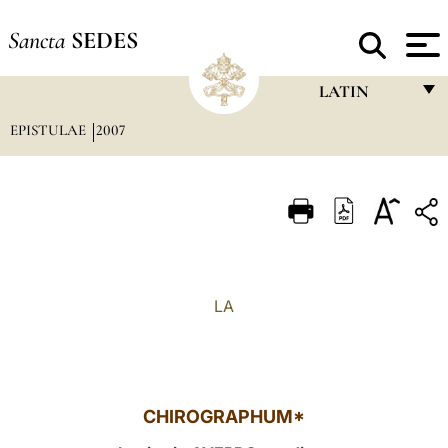
Sancta
SEDES
LATIN
EPISTULAE
2007
FRANÇAIS
ENGLISH
ITALIANO
PORTUGUÊS
ESPAÑOL
LA
DEUTSCH
POLSKI
العربيّة
CHIROGRAPHUM*
中文