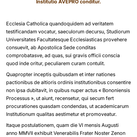
Institutio AVEPRO conditur.
LATINE
Ecclesia Catholica quandoquidem ad veritatem
testificandam vocatur, saeculorum decursu, Studiorum
Universitates Facultatesque Ecclesiasticas provehere
consuevit, ab Apostolica Sede conditas
comprobatasve, ad quas, sui gravis officii conscia
quod inde oritur, peculiarem curam contulit.
Quapropter inceptis quibusdam et inter nationes
pactionibus de altioris ordinis institutionibus consentire
non ipsa dubitavit, in quibus nuper actus « Bononiensis
Processus », ut aiunt, recensetur, qui secum fert
procurationes quasdam condendas, ut academicarum
Institutionum qualitas aestimetur et promoveatur.
Itaque postulationem, quam die VI mensis Augusti
anno MMVII exhibuit Venerabilis Frater Noster Zenon