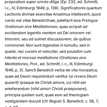
propositum super omnia dilige
(
Ep
. 232, ed. Schmitt,
l.c., IV, Edimburgi 1949, p. 138). Significationis quantum
Lectionis divinae exercitae Anselmus intellexerit, quod
cardo est vitae Benedictinae, patefacit eius
Prologus
Orationum sive Meditationum
, quas scripsit
ad
excitandam legentis mentem ad Dei amorem vel
timorem, seu ad suimet discussionem
, de quibus
commonet:
Non sunt legendae in tumultu, sed in
quiete, nec cursim et velociter, sed paulatim cum
intenta et morosa meditatione
(
Orationes sive
Meditationes
,
Prol
., ed. Schmitt, l. c., III, Edimburgi
1946, p. 3). Sancti Benedicti verba de vita monastica,
quae ad Deum requirendum vertitur (
si revera
Deum
quaerit
) ipsaque de Christi amore, cui nihil est
anteferendum (
nihil amori Christi praeponere
),
principia quidem sunt, quae eum ad theologiam
vestigandam ducunt (cfr
Regula
S. Benedicti, c. 58, 7;