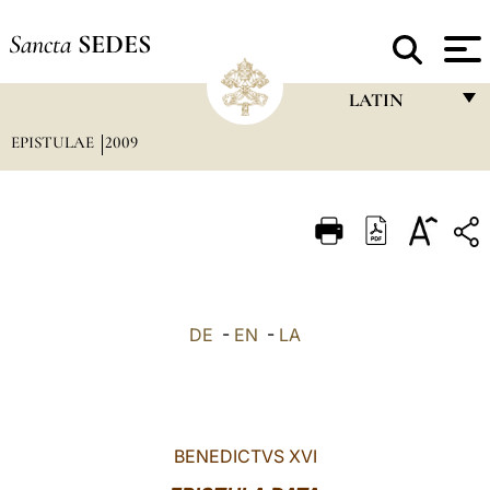
Sancta
SEDES
LATIN
EPISTULAE
2009
FRANÇAIS
ENGLISH
ITALIANO
PORTUGUÊS
ESPAÑOL
DE
-
EN
-
LA
DEUTSCH
POLSKI
العربيّة
BENEDICTVS XVI
中文