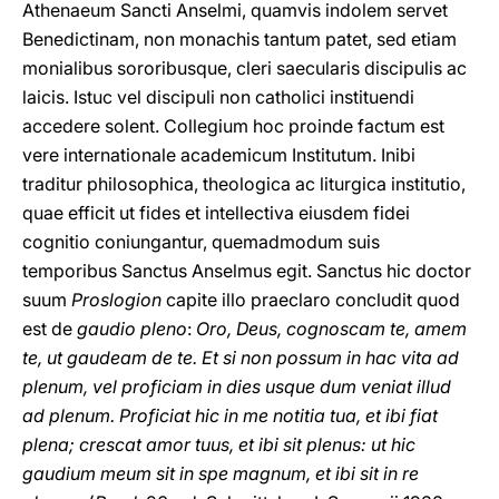
Athenaeum Sancti Anselmi, quamvis indolem servet
Benedictinam, non monachis tantum patet, sed etiam
monialibus sororibusque, cleri saecularis discipulis ac
laicis. Istuc vel discipuli non catholici instituendi
accedere solent. Collegium hoc proinde factum est
vere internationale academicum Institutum. Inibi
traditur philosophica, theologica ac liturgica institutio,
quae efficit ut fides et intellectiva eiusdem fidei
cognitio coniungantur, quemadmodum suis
temporibus Sanctus Anselmus egit. Sanctus hic doctor
suum
Proslogion
capite illo praeclaro concludit quod
est de
gaudio pleno
:
Oro, Deus, cognoscam te, amem
te, ut gaudeam de te. Et si non possum in hac vita ad
plenum, vel proficiam in dies usque dum veniat illud
ad plenum. Proficiat hic in me notitia tua, et ibi fiat
plena; crescat amor tuus, et ibi sit plenus: ut hic
gaudium meum sit in spe magnum, et ibi sit in re