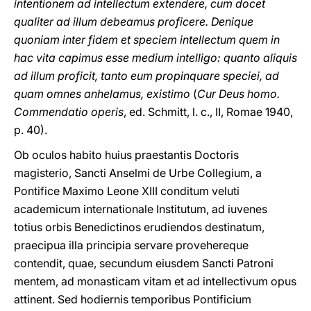
intentionem ad intellectum extendere, cum docet
qualiter ad illum debeamus proficere. Denique
quoniam inter fidem et speciem intellectum quem in
hac vita capimus esse medium intelligo: quanto aliquis
ad illum proficit, tanto eum propinquare speciei, ad
quam omnes anhelamus, existimo
(
Cur Deus homo.
Commendatio operis
, ed. Schmitt, l. c., II, Romae 1940,
p. 40).
Ob oculos habito huius praestantis Doctoris
magisterio, Sancti Anselmi de Urbe Collegium, a
Pontifice Maximo Leone XIII conditum veluti
academicum internationale Institutum, ad iuvenes
totius orbis Benedictinos erudiendos destinatum,
praecipua illa principia servare provehereque
contendit, quae, secundum eiusdem Sancti Patroni
mentem, ad monasticam vitam et ad intellectivum opus
attinent. Sed hodiernis temporibus Pontificium