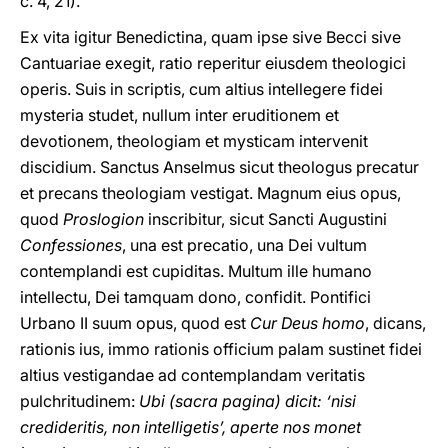
c. 4, 21).
Ex vita igitur Benedictina, quam ipse sive Becci sive
Cantuariae exegit, ratio reperitur eiusdem theologici
operis. Suis in scriptis, cum altius intellegere fidei
mysteria studet, nullum inter eruditionem et
devotionem, theologiam et mysticam intervenit
discidium. Sanctus Anselmus sicut theologus precatur
et precans theologiam vestigat. Magnum eius opus,
quod
Proslogion
inscribitur, sicut Sancti Augustini
Confessiones
, una est precatio, una Dei vultum
contemplandi est cupiditas. Multum ille humano
intellectu, Dei tamquam dono, confidit. Pontifici
Urbano II suum opus, quod est
Cur Deus homo
, dicans,
rationis ius, immo rationis officium palam sustinet fidei
altius vestigandae ad contemplandam veritatis
pulchritudinem:
Ubi (sacra pagina) dicit: ‘nisi
credideritis, non intelligetis’, aperte nos monet