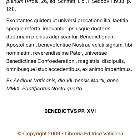
plenum
(
Prosl
. 26, ed. Schmitt, l. c., I, Seccovii 1938, p.
121).
Exoptantes quidem ut universi precatione illa, laetitia
speque referta, imbuantur ipsiusque doctoris
doctrinam plenius adipiscantur, Benedictionem
Apostolicam, benevolentiae Nostrae veluti signum, tibi
nominatim, reverendissime Pater, universae
Benedictinae Confoederationi, magistris, discipulis,
omnibusque istuc accedentibus, ex animo impertimus.
Ex Aedibus Vaticanis, die VII mensis Martii, anno
MMIX, Pontificatus Nostri quarto.
BENEDICTVS PP. XVI
© Copyright 2009 - Libreria Editrice Vaticana