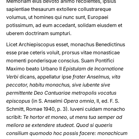
Memoriam eius devoto animo recolentes, ipsius
sapientiae thesaurum extollere collustrareque
volumus, ut homines qui nunc sunt, Europaei
potissimum, ad eum accedant, solidam eiusdem et
uberem doctrinam sumpturi.
Licet Archiepiscopus esset, monachus Benedictinus
esse prae ceteris voluit, prorsus vitae monasticae
momenti ponderisque conscius. Suam Pontifici
Maximo beato Urbano II
Epistulam de Incarnatione
Verbi
dicans, appellatur ipse
frater Anselmus, vita
peccator, habitu monachus, sive iubente sive
permittente Deo Cantuariae metropolis vocatus
episcopus
(in S. Anselmi
Opera omnia
, II, ed. F. S.
Schmitt, Romae 1940, p. 3)
.
Iuveni cuidam monacho
scribit:
Te hortor et moneo, ut mens tua semper ad
meliora se extendere studeat. Quod si quaeris
consilium quomodo hoc possis facere: monachicum