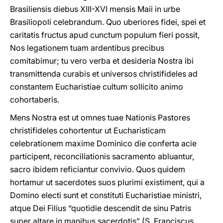
Brasiliensis diebus XIII-XVI mensis Maii in urbe
Brasiliopoli celebrandum. Quo uberiores fidei, spei et
caritatis fructus apud cunctum populum fieri possit,
Nos legationem tuam ardentibus precibus
comitabimur; tu vero verba et desideria Nostra ibi
transmittenda curabis et universos christifideles ad
constantem Eucharistiae cultum sollicito animo
cohortaberis.
Mens Nostra est ut omnes tuae Nationis Pastores
christifideles cohortentur ut Eucharisticam
celebrationem maxime Dominico die conferta acie
participent, reconciliationis sacramento abluantur,
sacro ibidem reficiantur convivio. Quos quidem
hortamur ut sacerdotes suos plurimi existiment, qui a
Domino electi sunt et constituti Eucharistiae ministri,
atque Dei Filius “quotidie descendit de sinu Patris
super altare in manibus sacerdotis” (S. Franciscus