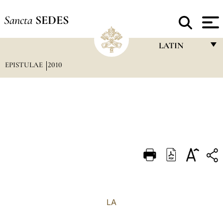
Sancta
SEDES
LATIN
EPISTULAE
2010
FRANÇAIS
ENGLISH
ITALIANO
PORTUGUÊS
ESPAÑOL
DEUTSCH
POLSKI
العربيّة
LA
中文