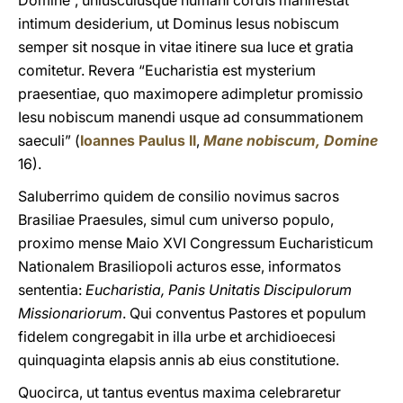
Domine”, uniuscuiusque humani cordis manifestat
intimum desiderium, ut Dominus Iesus nobiscum
semper sit nosque in vitae itinere sua luce et gratia
comitetur. Revera “Eucharistia est mysterium
praesentiae, quo maximopere adimpletur promissio
Iesu nobiscum manendi usque ad consummationem
saeculi” (
Ioannes Paulus II
,
Mane nobiscum, Domine
16).
Saluberrimo quidem de consilio novimus sacros
Brasiliae Praesules, simul cum universo populo,
proximo mense Maio XVI Congressum Eucharisticum
Nationalem Brasiliopoli acturos esse, informatos
sententia:
Eucharistia, Panis Unitatis Discipulorum
Missionariorum
. Qui conventus Pastores et populum
fidelem congregabit in illa urbe et archidioecesi
quinquaginta elapsis annis ab eius constitutione.
Quocirca, ut tantus eventus maxima celebraretur