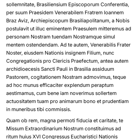
sollemnitate, Brasiliensium Episcoporum Conferentia,
per suum Praesidem Venerabilem Fratrem Ioannem
Braz Aviz, Archiepiscopum Brasiliapolitanum, a Nobis
postulavit ut illuc eminentem Praesulem mitteremus ad
personam Nostram tuendam Nostramque simul
mentem ostendendam. Ad te autem, Venerabilis Frater
Noster, eiusdem Nationis insignem Filium, nunc
Congregationis pro Clericis Praefectum, antea autem
archidioecesis Sancti Pauli in Brasilia assiduum
Pastorem, cogitationem Nostram admovimus, teque
ad hoc munus efficaciter explendum peraptum
aestimamus, cum bene iam noverimus sollertem
actuositatem tuam pro animarum bono et prudentiam
in muneribus tibi commissis.
Quam ob rem, magna permoti fiducia et caritate, te
Missum Extraordinarium Nostrum constituimus ad
ritum huius XVI Congressus Eucharistici Nationis