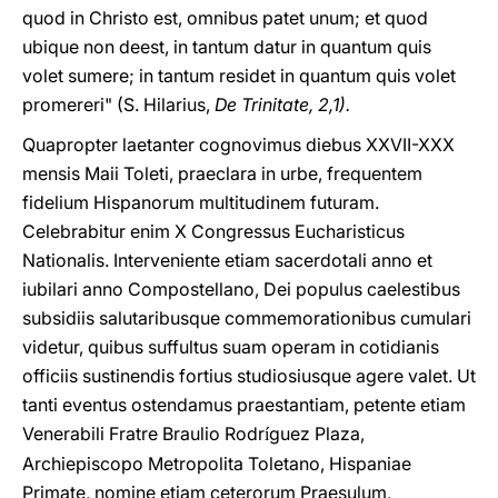
quod in Christo est, omnibus patet unum; et quod
ubique non deest, in tantum datur in quantum quis
volet sumere; in tantum residet in quantum quis volet
promereri" (S. Hilarius,
De Trinitate, 2,1).
Quapropter laetanter cognovimus diebus XXVII-XXX
mensis Maii Toleti, praeclara in urbe, frequentem
fidelium Hispanorum multitudinem futuram.
Celebrabitur enim X Congressus Eucharisticus
Nationalis. Interveniente etiam sacerdotali anno et
iubilari anno Compostellano, Dei populus caelestibus
subsidiis salutaribusque commemorationibus cumulari
videtur, quibus suffultus suam operam in cotidianis
officiis sustinendis fortius studiosiusque agere valet. Ut
tanti eventus ostendamus praestantiam, petente etiam
Venerabili Fratre Braulio Rodr
guez Plaza,
í
Archiepiscopo Metropolita Toletano, Hispaniae
Primate, nomine etiam ceterorum Praesulum,