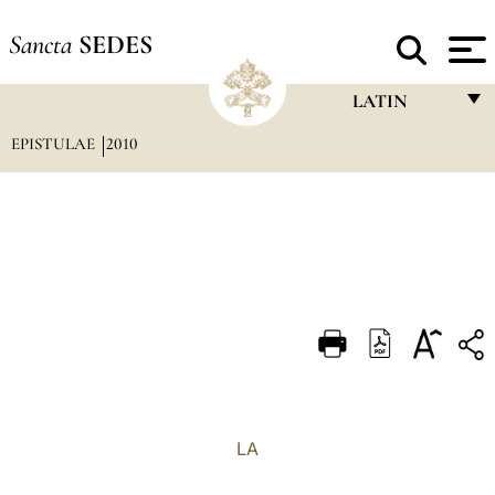
Sancta
SEDES
LATIN
EPISTULAE
2010
FRANÇAIS
ENGLISH
ITALIANO
PORTUGUÊS
ESPAÑOL
DEUTSCH
POLSKI
العربيّة
LA
中文