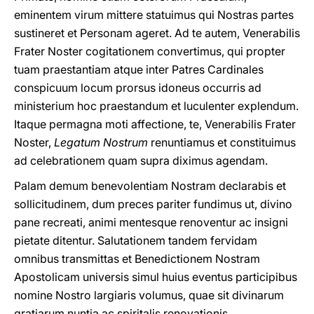
eminentem virum mittere statuimus qui Nostras partes
sustineret et Personam ageret. Ad te autem, Venerabilis
Frater Noster cogitationem convertimus, qui propter
tuam praestantiam atque inter Patres Cardinales
conspicuum locum prorsus idoneus occurris ad
ministerium hoc praestandum et luculenter explendum.
Itaque permagna moti affectione, te, Venerabilis Frater
Noster,
Legatum Nostrum
renuntiamus et constituimus
ad celebrationem quam supra diximus agendam.
Palam demum benevolentiam Nostram declarabis et
sollicitudinem, dum preces pariter fundimus ut, divino
pane recreati, animi mentesque renoventur ac insigni
pietate ditentur. Salutationem tandem fervidam
omnibus transmittas et Benedictionem Nostram
Apostolicam universis simul huius eventus participibus
nomine Nostro largiaris volumus, quae sit divinarum
gratiarum nuntia ac spiritalis renovationis