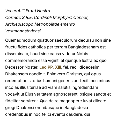
Venerabili Fratri Nostro
Cormac S.R.E. Cardinali Murphy-O’Connor,
Archiepiscopo Metropolitae emerito
Vestmonasteriensi
Quemadmodum quattuor saeculorum decursu non sine
fructu fides catholica per terram Bangladesanam est
disseminata, haud sine causa videtur Nobis
commemoranda esse viginti et quinque lustra ex quo
Decessor Noster,
Leo PP. XIII
, fel. rec., dioecesim
Dhakensem condidit. Enimvero Christus, qui opus
redemptionis totius humani generis perfecit, nec minus
incolas illius terrae ad viam salutis ingrediendam
vocavit ut Eius veritatem agnoscerent Ipsique sancte et
fideliter servirent. Qua de re magnopere iuvat dilecto
gregi Dhakensi omnibusque in Bangladesia
credentibus in hoc felici eventu gaudere, qui