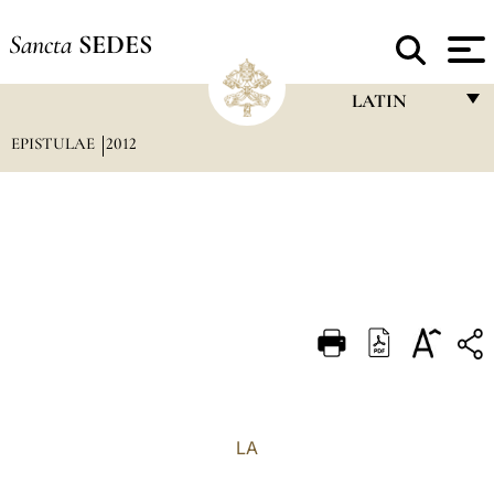
Sancta
SEDES
LATIN
EPISTULAE
2012
FRANÇAIS
ENGLISH
ITALIANO
PORTUGUÊS
ESPAÑOL
DEUTSCH
POLSKI
العربيّة
LA
中文