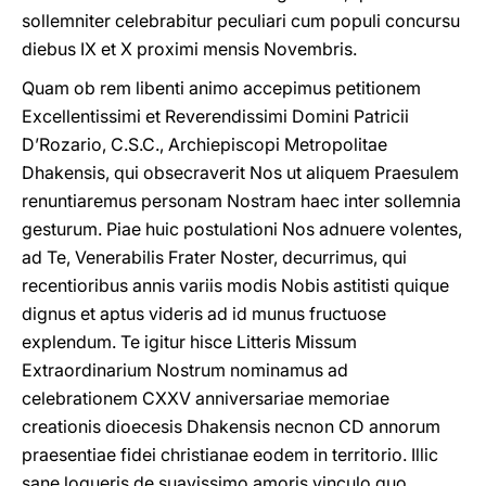
sollemniter celebrabitur peculiari cum populi concursu
diebus IX et X proximi mensis Novembris.
Quam ob rem libenti animo accepimus petitionem
Excellentissimi et Reverendissimi Domini Patricii
D’Rozario, C.S.C., Archiepiscopi Metropolitae
Dhakensis, qui obsecraverit Nos ut aliquem Praesulem
renuntiaremus personam Nostram haec inter sollemnia
gesturum. Piae huic postulationi Nos adnuere volentes,
ad Te, Venerabilis Frater Noster, decurrimus, qui
recentioribus annis variis modis Nobis astitisti quique
dignus et aptus videris ad id munus fructuose
explendum. Te igitur hisce Litteris Missum
Extraordinarium Nostrum
nominamus ad
celebrationem CXXV anniversariae memoriae
creationis dioecesis Dhakensis necnon CD annorum
praesentiae fidei christianae eodem in territorio. Illic
sane loqueris de suavissimo amoris vinculo quo