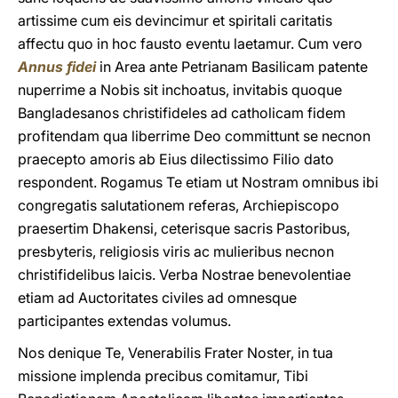
artissime cum eis devincimur et spiritali caritatis
affectu quo in hoc fausto eventu laetamur. Cum vero
Annus fidei
in Area ante Petrianam Basilicam patente
nuperrime a Nobis sit inchoatus, invitabis quoque
Bangladesanos christifideles ad catholicam fidem
profitendam qua liberrime Deo committunt se necnon
praecepto amoris ab Eius dilectissimo Filio dato
respondent. Rogamus Te etiam ut Nostram omnibus ibi
congregatis salutationem referas, Archiepiscopo
praesertim Dhakensi, ceterisque sacris Pastoribus,
presbyteris, religiosis viris ac mulieribus necnon
christifidelibus laicis. Verba Nostrae benevolentiae
etiam ad Auctoritates civiles ad omnesque
participantes extendas volumus.
Nos denique Te, Venerabilis Frater Noster, in tua
missione implenda precibus comitamur, Tibi