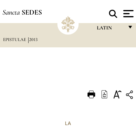
Sancta
SEDES
LATIN
EPISTULAE
2013
FRANÇAIS
ENGLISH
ITALIANO
PORTUGUÊS
ESPAÑOL
DEUTSCH
POLSKI
العربيّة
LA
中文