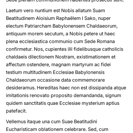
Laetum vero nuntium est Nobis allatum Suam
Beatitudinem Aloisium Raphaëlem I Sako, nuper
electum Patriarcham Babylonensem Chaldaeorum,
antiquum morem secutum, a Nobis petere ut haec
plena ecclesiastica communio cum Sede Romana
confirmetur. Nos, cupientes illi fidelibusque catholicis
chaldaeis dilectionem Nostram, existimationem et
affectum ostendere, magnam martyrum ac fidei
testium multitudinem Ecclesiae Babylonensis
Chaldaeorum occasione data commemorare
desideramus. Hereditas haec non est dissipanda atque
imitationis renovato proposito demandanda, signum
quidem sanctitatis quae Ecclesiae mysterium aptius
patefacit.
Vellemus itaque una cum Suae Beatitudini
Eucharisticam oblationem celebrare. Sed, cum