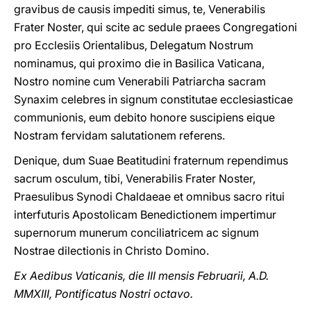
gravibus de causis impediti simus, te, Venerabilis
Frater Noster, qui scite ac sedule praees Congregationi
pro Ecclesiis Orientalibus, Delegatum Nostrum
nominamus, qui proximo die in Basilica Vaticana,
Nostro nomine cum Venerabili Patriarcha sacram
Synaxim celebres in signum constitutae ecclesiasticae
communionis, eum debito honore suscipiens eique
Nostram fervidam salutationem referens.
Denique, dum Suae Beatitudini fraternum rependimus
sacrum osculum, tibi, Venerabilis Frater Noster,
Praesulibus Synodi Chaldaeae et omnibus sacro ritui
interfuturis Apostolicam Benedictionem impertimur
supernorum munerum conciliatricem ac signum
Nostrae dilectionis in Christo Domino.
Ex Aedibus Vaticanis, die III mensis Februarii, A.D.
MMXIII, Pontificatus Nostri octavo.