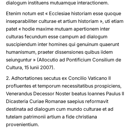
dialogum instituens mutuamque interactionem.
Etenim notum est « Ecclesiae historiam esse quoque
inseparabiliter culturae et artium historiam », uti etiam
patet « hodie maxime mutuam apertionem inter
culturas fecundum esse campum ad dialogum
suscipiendum inter homines qui genuinum quaerunt
humanismum, praeter dissensiones quibus iidem
seiunguntur » (Allocutio ad Pontificium Consilium de
Cultura, 15 Iunii 2007).
2. Adhortationes secutus ex Concilio Vaticano II
profluentes et temporum necessitatibus prospiciens,
Venerandus Decessor Noster beatus Ioannes Paulus II
Dicasteria Curiae Romanae saepius reformavit
destinata ad dialogum cum mundo culturae et ad
tutelam patrimonii artium a fide christiana
provenientium.