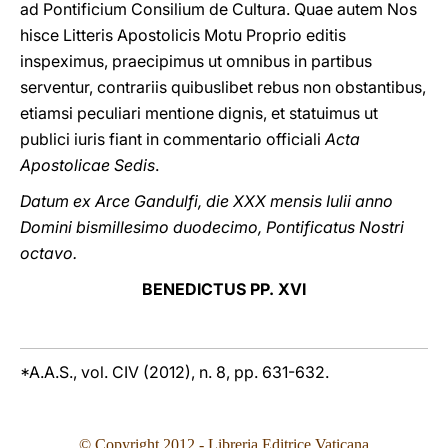
ad Pontificium Consilium de Cultura. Quae autem Nos
hisce Litteris Apostolicis Motu Proprio editis
inspeximus, praecipimus ut omnibus in partibus
serventur, contrariis quibuslibet rebus non obstantibus,
etiamsi peculiari mentione dignis, et statuimus ut
publici iuris fiant in commentario officiali
Acta
Apostolicae Sedis
.
Datum ex Arce Gandulfi, die XXX mensis Iulii anno
Domini bismillesimo duodecimo, Pontificatus Nostri
octavo.
BENEDICTUS PP. XVI
*A.A.S., vol. CIV (2012), n. 8, pp. 631-632.
© Copyright 2012 - Libreria Editrice Vaticana