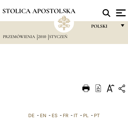
STOLICA APOSTOLSKA
POLSKI
PRZEMÓWIENIA
2010
STYCZEŃ
FRANÇAIS
ENGLISH
ITALIANO
PORTUGUÊS
ESPAÑOL
DEUTSCH
POLSKI
DE
-
EN
-
ES
-
FR
-
IT
-
PL
-
العربيّة
PT
中文