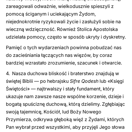
zareagowali odważnie, wielkodusznie spieszyli z
pomocą ściganym i uciekającym Żydom,
niejednokrotnie ryzykowali życie i zasłużyli sobie na
wieczną wdzięczność. Również Stolica Apostolska
udzielała pomocy, często w sposób ukryty i dyskretny.
Pamięć o tych wydarzeniach powinna pobudzać nas
do zacieśniania łączących nas więzów, by coraz
bardziej wzrastało zrozumienie, szacunek i otwarcie.
4. Nasza duchowa bliskość i braterstwo znajdują w
świętej Biblii — po hebrajsku
Sifre Qodesh
lub «Księgi
Świętości» — najtrwalszy i stały fundament, który
ukazuje nam zawsze nasze wspólne korzenie, dzieje i
bogatą spuściznę duchową, którą dzielimy. Zgłębiając
swoją tajemnicę, Kościół, lud Boży Nowego
Przymierza, odkrywa głęboką więź z Żydami, których
Pan wybrał przed wszystkimi, aby przyjęli Jego słowa