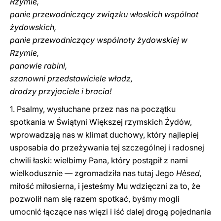
Rzymie,
panie przewodniczący związku włoskich wspólnot
żydowskich,
panie przewodniczący wspólnoty żydowskiej w
Rzymie,
panowie rabini,
szanowni przedstawiciele władz,
drodzy przyjaciele i bracia!
1. Psalmy, wysłuchane przez nas na początku
spotkania w Świątyni Większej rzymskich Żydów,
wprowadzają nas w klimat duchowy, który najlepiej
usposabia do przeżywania tej szczególnej i radosnej
chwili łaski: wielbimy Pana, który postąpił z nami
wielkodusznie — zgromadziła nas tutaj Jego
Hèsed,
miłość miłosierna, i jesteśmy Mu wdzięczni za to, że
pozwolił nam się razem spotkać, byśmy mogli
umocnić łączące nas więzi i iść dalej drogą pojednania