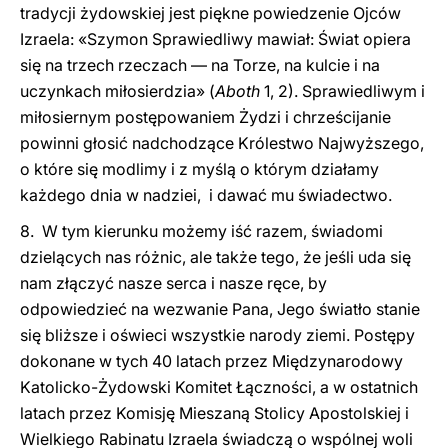
tradycji żydowskiej jest piękne powiedzenie Ojców
Izraela: «Szymon Sprawiedliwy mawiał: Świat opiera
się na trzech rzeczach — na Torze, na kulcie i na
uczynkach miłosierdzia» (
Aboth
1, 2). Sprawiedliwym i
miłosiernym postępowaniem Żydzi i chrześcijanie
powinni głosić nadchodzące Królestwo Najwyższego,
o które się modlimy i z myślą o którym działamy
każdego dnia w nadziei, i dawać mu świadectwo.
8. W tym kierunku możemy iść razem, świadomi
dzielących nas różnic, ale także tego, że jeśli uda się
nam złączyć nasze serca i nasze ręce, by
odpowiedzieć na wezwanie Pana, Jego światło stanie
się bliższe i oświeci wszystkie narody ziemi. Postępy
dokonane w tych 40 latach przez Międzynarodowy
Katolicko-Żydowski Komitet Łączności, a w ostatnich
latach przez Komisję Mieszaną Stolicy Apostolskiej i
Wielkiego Rabinatu Izraela świadczą o wspólnej woli