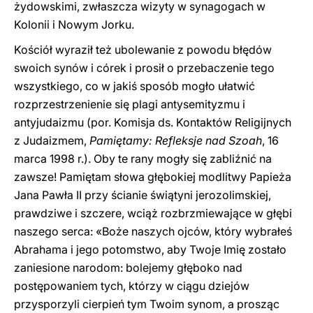
żydowskimi, zwłaszcza wizyty w synagogach w
Kolonii i Nowym Jorku.
Kościół wyraził też ubolewanie z powodu błędów
swoich synów i córek i prosił o przebaczenie tego
wszystkiego, co w jakiś sposób mogło ułatwić
rozprzestrzenienie się plagi antysemityzmu i
antyjudaizmu (por. Komisja ds. Kontaktów Religijnych
z Judaizmem,
Pamiętamy: Refleksje nad Szoah
, 16
marca 1998 r.). Oby te rany mogły się zabliźnić na
zawsze! Pamiętam słowa głębokiej modlitwy Papieża
Jana Pawła II przy ścianie świątyni jerozolimskiej,
prawdziwe i szczere, wciąż rozbrzmiewające w głębi
naszego serca: «Boże naszych ojców, który wybrałeś
Abrahama i jego potomstwo, aby Twoje Imię zostało
zaniesione narodom: bolejemy głęboko nad
postępowaniem tych, którzy w ciągu dziejów
przysporzyli cierpień tym Twoim synom, a prosząc