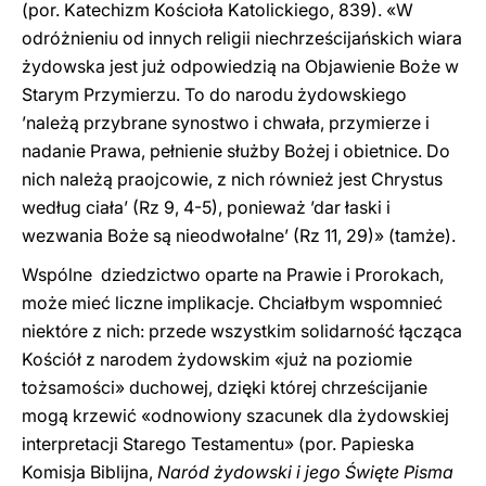
(por. Katechizm Kościoła Katolickiego, 839). «W
odróżnieniu od innych religii niechrześcijańskich wiara
żydowska jest już odpowiedzią na Objawienie Boże w
Starym Przymierzu. To do narodu żydowskiego
’należą przybrane synostwo i chwała, przymierze i
nadanie Prawa, pełnienie służby Bożej i obietnice. Do
nich należą praojcowie, z nich również jest Chrystus
według ciała’ (Rz 9, 4-5), ponieważ ’dar łaski i
wezwania Boże są nieodwołalne’ (Rz 11, 29)» (tamże).
Wspólne dziedzictwo oparte na Prawie i Prorokach,
może mieć liczne implikacje. Chciałbym wspomnieć
niektóre z nich: przede wszystkim solidarność łącząca
Kościół z narodem żydowskim «już na poziomie
tożsamości» duchowej, dzięki której chrześcijanie
mogą krzewić «odnowiony szacunek dla żydowskiej
interpretacji Starego Testamentu» (por. Papieska
Komisja Biblijna,
Naród żydowski i jego Święte Pisma