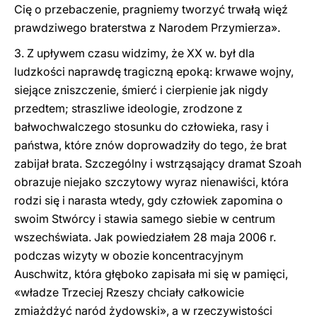
Cię o przebaczenie, pragniemy tworzyć trwałą więź
prawdziwego braterstwa z Narodem Przymierza».
3. Z upływem czasu widzimy, że XX w. był dla
ludzkości naprawdę tragiczną epoką: krwawe wojny,
siejące zniszczenie, śmierć i cierpienie jak nigdy
przedtem; straszliwe ideologie, zrodzone z
bałwochwalczego stosunku do człowieka, rasy i
państwa, które znów doprowadziły do tego, że brat
zabijał brata. Szczególny i wstrząsający dramat Szoah
obrazuje niejako szczytowy wyraz nienawiści, która
rodzi się i narasta wtedy, gdy człowiek zapomina o
swoim Stwórcy i stawia samego siebie w centrum
wszechświata. Jak powiedziałem 28 maja 2006 r.
podczas wizyty w obozie koncentracyjnym
Auschwitz, która głęboko zapisała mi się w pamięci,
«władze Trzeciej Rzeszy chciały całkowicie
zmiażdżyć naród żydowski», a w rzeczywistości