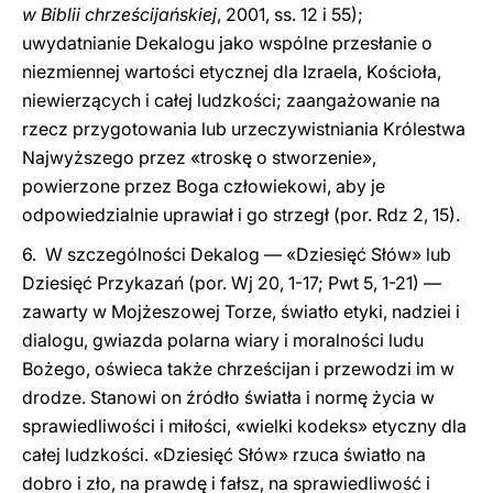
w Biblii chrześcijańskiej
, 2001, ss. 12 i 55);
uwydatnianie Dekalogu jako wspólne przesłanie o
niezmiennej wartości etycznej dla Izraela, Kościoła,
niewierzących i całej ludzkości; zaangażowanie na
rzecz przygotowania lub urzeczywistniania Królestwa
Najwyższego przez «troskę o stworzenie»,
powierzone przez Boga człowiekowi, aby je
odpowiedzialnie uprawiał i go strzegł (por. Rdz 2, 15).
6. W szczególności Dekalog — «Dziesięć Słów» lub
Dziesięć Przykazań (por. Wj 20, 1-17; Pwt 5, 1-21) —
zawarty w Mojżeszowej Torze, światło etyki, nadziei i
dialogu, gwiazda polarna wiary i moralności ludu
Bożego, oświeca także chrześcijan i przewodzi im w
drodze. Stanowi on źródło światła i normę życia w
sprawiedliwości i miłości, «wielki kodeks» etyczny dla
całej ludzkości. «Dziesięć Słów» rzuca światło na
dobro i zło, na prawdę i fałsz, na sprawiedliwość i