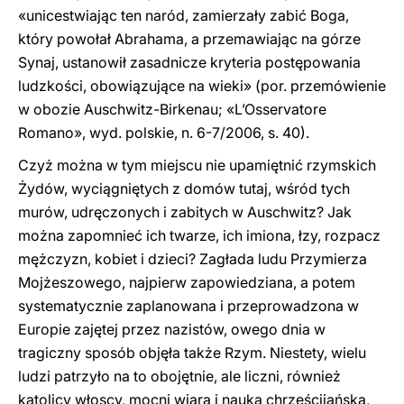
«unicestwiając ten naród, zamierzały zabić Boga,
który powołał Abrahama, a przemawiając na górze
Synaj, ustanowił zasadnicze kryteria postępowania
ludzkości, obowiązujące na wieki» (por. przemówienie
w obozie Auschwitz-Birkenau; «L’Osservatore
Romano», wyd. polskie, n. 6-7/2006, s. 40).
Czyż można w tym miejscu nie upamiętnić rzymskich
Żydów, wyciągniętych z domów tutaj, wśród tych
murów, udręczonych i zabitych w Auschwitz? Jak
można zapomnieć ich twarze, ich imiona, łzy, rozpacz
mężczyzn, kobiet i dzieci? Zagłada ludu Przymierza
Mojżeszowego, najpierw zapowiedziana, a potem
systematycznie zaplanowana i przeprowadzona w
Europie zajętej przez nazistów, owego dnia w
tragiczny sposób objęła także Rzym. Niestety, wielu
ludzi patrzyło na to obojętnie, ale liczni, również
katolicy włoscy, mocni wiarą i nauką chrześcijańską,