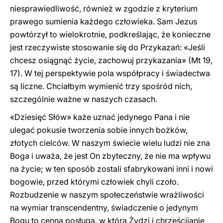
niesprawiedliwość, również w zgodzie z kryterium
prawego sumienia każdego człowieka. Sam Jezus
powtórzył to wielokrotnie, podkreślając, że konieczne
jest rzeczywiste stosowanie się do Przykazań: «Jeśli
chcesz osiągnąć życie, zachowuj przykazania» (Mt 19,
17). W tej perspektywie pola współpracy i świadectwa
są liczne. Chciałbym wymienić trzy spośród nich,
szczególnie ważne w naszych czasach.
«Dziesięć Słów» każe uznać jedynego Pana i nie
ulegać pokusie tworzenia sobie innych bożków,
złotych cielców. W naszym świecie wielu ludzi nie zna
Boga i uważa, że jest On zbyteczny, że nie ma wpływu
na życie; w ten sposób zostali sfabrykowani inni i nowi
bogowie, przed którymi człowiek chyli czoło.
Rozbudzenie w naszym społeczeństwie wrażliwości
na wymiar transcendentny, świadczenie o jedynym
Bogu to cenna posługa, w którą Żydzi i chrześcijanie