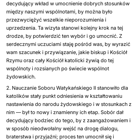
decydujący wkład w umocnienie dobrych stosunków
między naszymi wspólnotami, by można było
przezwyciężyć wszelkie nieporozumienia i
uprzedzenia. Ta wizyta stanowi kolejny krok na tej
drodze, by potwierdzić ten wybór i go umocnić. Z
serdecznymi uczuciami staję pośród was, by wyrazić
wam szacunek i przywiązanie, jakie biskup i Kościół
Rzymu oraz cały Kościół katolicki żywią do tej
wspólnoty i rozsianych po świecie wspólnot
żydowskich.
2. Nauczanie Soboru Watykańskiego II stanowiło dla
katolików stały punkt odniesienia w kształtowaniu
nastawienia do narodu żydowskiego i w stosunkach z
nim — był to nowy i znamienny ich etap. Sobór dał
decydujący bodziec do tego, by z zaangażowaniem i
w sposób nieodwołalny wejść na drogę dialogu,
braterstwa i przyjaźni; proces ten umocnił się i