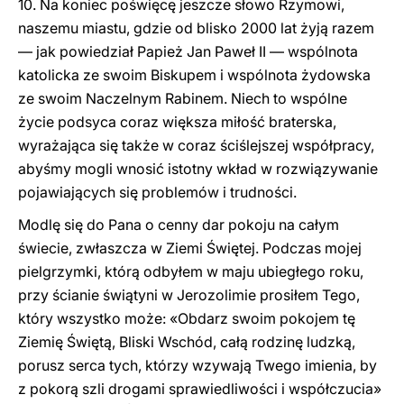
10. Na koniec poświęcę jeszcze słowo Rzymowi,
naszemu miastu, gdzie od blisko 2000 lat żyją razem
— jak powiedział Papież Jan Paweł II — wspólnota
katolicka ze swoim Biskupem i wspólnota żydowska
ze swoim Naczelnym Rabinem. Niech to wspólne
życie podsyca coraz większa miłość braterska,
wyrażająca się także w coraz ściślejszej współpracy,
abyśmy mogli wnosić istotny wkład w rozwiązywanie
pojawiających się problemów i trudności.
Modlę się do Pana o cenny dar pokoju na całym
świecie, zwłaszcza w Ziemi Świętej. Podczas mojej
pielgrzymki, którą odbyłem w maju ubiegłego roku,
przy ścianie świątyni w Jerozolimie prosiłem Tego,
który wszystko może: «Obdarz swoim pokojem tę
Ziemię Świętą, Bliski Wschód, całą rodzinę ludzką,
porusz serca tych, którzy wzywają Twego imienia, by
z pokorą szli drogami sprawiedliwości i współczucia»