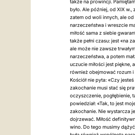
także na prowincji. Pamięta
było. Ale później, od XIX w.
zatem od woli innych, ale o
narzeczeństwa i wreszcie ma
miłość sama z siebie gwarant
także pełni czasu: jest «na 
ale może nie zawsze trwałym,
narzeczeństwa, a potem mał
uczucie miłości jest piękne,
również obejmować rozum i 
Kościół nie pyta: «Czy jest
zakochanie musi stać się pr
oczyszczenie, pogłębienie, t
powiedział: «Tak, to jest moj
zakochanie. Nie wystarcza j
dojrzewać. Miłość definitywn
wino. Do tego musimy dążyć. 
była również wspólnota paraf