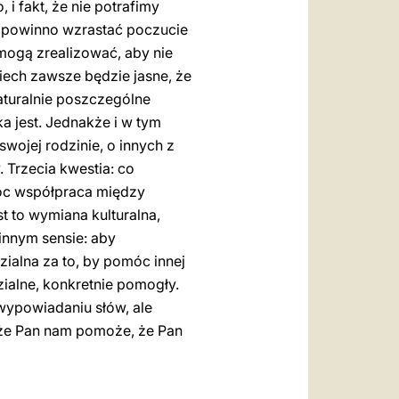
 fakt, że nie potrafimy
e powinno wzrastać poczucie
 mogą zrealizować, aby nie
Niech zawsze będzie jasne, że
aturalnie poszczególne
ka jest. Jednakże i w tym
wojej rodzinie, o innych z
 Trzecia kwestia: co
móc współpraca między
t to wymiana kulturalna,
innym sensie: aby
zialna za to, by pomóc innej
ialne, konkretnie pomogły.
 wypowiadaniu słów, ale
 że Pan nam pomoże, że Pan