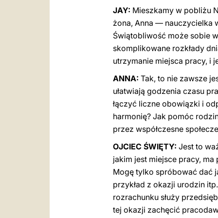
JAY:
Mieszkamy w pobliżu No
żona, Anna — nauczycielka w
Świątobliwość może sobie wi
skomplikowane rozkłady dnia
utrzymanie miejsca pracy, i j
ANNA:
Tak, to nie zawsze jes
ułatwiają godzenia czasu pra
łączyć liczne obowiązki i o
harmonię? Jak pomóc rodzi
przez współczesne społecz
OJCIEC ŚWIĘTY:
Jest to waż
jakim jest miejsce pracy, ma
Mogę tylko spróbować dać jak
przykład z okazji urodzin i
rozrachunku służy przedsięb
tej okazji zachęcić pracoda