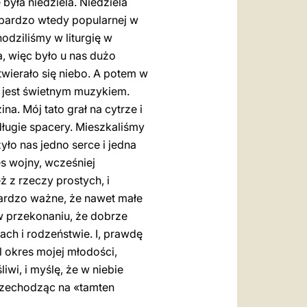
była niedziela. Niedziela
z bardzo wtedy popularnej w
odziliśmy w liturgię w
, więc było u nas dużo
twierało się niebo. A potem w
 jest świetnym muzykiem.
a. Mój tato grał na cytrze i
ługie spacery. Mieszkaliśmy
yło nas jedno serce i jedna
s wojny, wcześniej
 z rzeczy prostych, i
bardzo ważne, że nawet małe
w przekonaniu, że dobrze
ch i rodzeństwie. I, prawdę
l okres mojej młodości,
iwi, i myślę, że w niebie
rzechodząc na «tamten