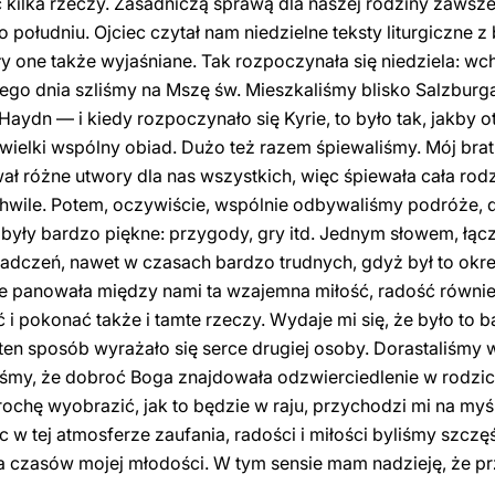
 kilka rzeczy. Zasadniczą sprawą dla naszej rodziny zawsze 
o południu. Ojciec czytał nam niedzielne teksty liturgiczne 
y one także wyjaśniane. Tak rozpoczynała się niedziela: wch
ego dnia szliśmy na Mszę św. Mieszkaliśmy blisko Salzburga
aydn — i kiedy rozpoczynało się Kyrie, to było tak, jakby o
ielki wspólny obiad. Dużo też razem śpiewaliśmy. Mój brat
 różne utwory dla nas wszystkich, więc śpiewała cała rodzin
hwile. Potem, oczywiście, wspólnie odbywaliśmy podróże, d
e były bardzo piękne: przygody, gry itd. Jednym słowem, łącz
adczeń, nawet w czasach bardzo trudnych, gdyż był to okre
Ale panowała między nami ta wzajemna miłość, radość również
i pokonać także i tamte rzeczy. Wydaje mi się, że było to 
ten sposób wyrażało się serce drugiej osoby. Dorastaliśmy 
iśmy, że dobroć Boga znajdowała odzwierciedlenie w rodzica
ochę wyobrazić, jak to będzie w raju, przychodzi mi na myś
w tej atmosferze zaufania, radości i miłości byliśmy szczęśl
a czasów mojej młodości. W tym sensie mam nadzieję, że p