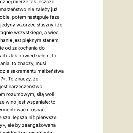
cznej mierze tak jeszcze
 małżeństwo nie zależy już
sobie, potem następuje faza
jedyny wzorzec słuszny i że
ragnie wszystkiego, a więc
chanie jest pięknym stanem,
cie od zakochania do
ch. Jak powiedziałem, to
ania, to znaczy, musi
ędzie sakramentu małżeństwa
?». To znaczy, że
 jest narzeczeństwo,
iem rozumowym, siłą woli
ze wino jest wspaniałe: to
ermentować i rosnąć,
ejsza, lepsza niż pierwsze
«ty», ale by zaangażowana
indywidualizm, wspólnota