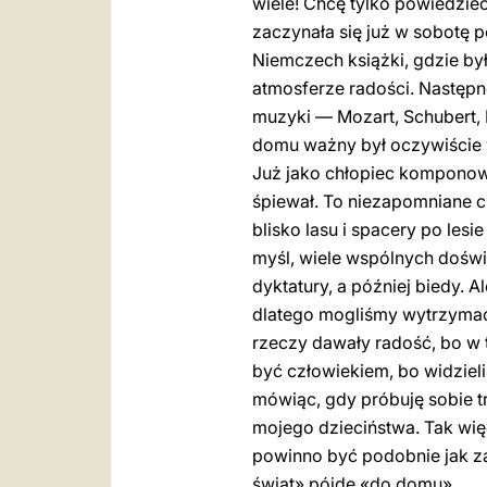
wiele! Chcę tylko powiedzieć
zaczynała się już w sobotę p
Niemczech książki, gdzie był
atmosferze radości. Następn
muzyki — Mozart, Schubert, H
domu ważny był oczywiście w
Już jako chłopiec komponował
śpiewał. To niezapomniane c
blisko lasu i spacery po lesi
myśl, wiele wspólnych doświ
dyktatury, a później biedy. 
dlatego mogliśmy wytrzymać 
rzeczy dawały radość, bo w 
być człowiekiem, bo widziel
mówiąc, gdy próbuję sobie tr
mojego dzieciństwa. Tak więc 
powinno być podobnie jak z
świat» pójdę «do domu».