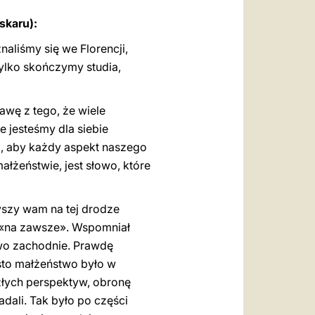
karu):
aliśmy się we Florencji,
 tylko skończymy studia,
awę z tego, że wiele
e jesteśmy dla siebie
ż, aby każdy aspekt naszego
łżeństwie, jest słowo, które
yszy wam na tej drodze
ę «na zawsze». Wspomniał
wo zachodnie. Prawdę
sto małżeństwo było w
złych perspektyw, obronę
dali. Tak było po części