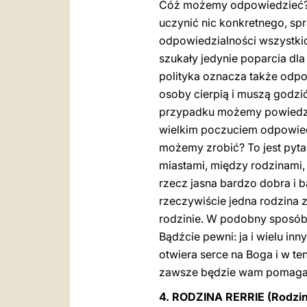
Cóż możemy odpowiedzieć? Sł
uczynić nic konkretnego, sp
odpowiedzialności wszystkic
szukały jedynie poparcia dla
polityka oznacza także odpo
osoby cierpią i muszą godzić 
przypadku możemy powiedzieć:
wielkim poczuciem odpowiedzi
możemy zrobić? To jest pyta
miastami, między rodzinami, 
rzecz jasna bardzo dobra i 
rzeczywiście jedna rodzina z
rodzinie. W podobny sposób 
Bądźcie pewni: ja i wielu in
otwiera serce na Boga i w 
zawsze będzie wam pomagał!
4. RODZINA RERRIE (Rodzi