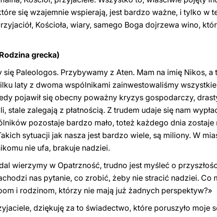
które się wzajemnie wspierają, jest bardzo ważne, i tylko w t
zyjaciół, Kościoła, wiary, samego Boga dojrzewa wino, któ
odzina grecka)
ię Paleologos. Przybywamy z Aten. Mam na imię Nikos, a t
 kilku laty z dwoma wspólnikami zainwestowaliśmy wszystkie
iedy pojawił się obecny poważny kryzys gospodarczy, drast
tali, stale zalegają z płatnością. Z trudem udaje się nam w
lników pozostaje bardzo mało, toteż każdego dnia zostaje
akich sytuacji jak nasza jest bardzo wiele, są miliony. W mi
ikomu nie ufa, brakuje nadziei.
dal wierzymy w Opatrzność, trudno jest myśleć o przyszłośc
nachodzi nas pytanie, co zrobić, żeby nie stracić nadziei. C
om i rodzinom, którzy nie mają już żadnych perspektyw?»
jaciele, dziękuję za to świadectwo, które poruszyło moje se