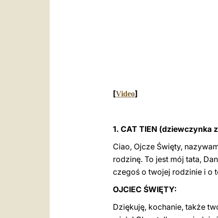
[
]
Video
1. CAT TIEN (dziewczynka 
Ciao, Ojcze Święty, nazywam
rodzinę. To jest mój tata, Da
czegoś o twojej rodzinie i o t
OJCIEC ŚWIĘTY:
Dziękuję, kochanie, także tw