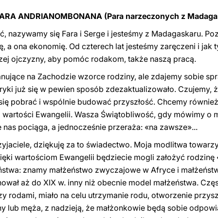
FARA ANDRIANOMBONANA (Para narzeczonych z Madagas
 nazywamy się Fara i Serge i jesteśmy z Madagaskaru. Pozn
ię, a ona ekonomię. Od czterech lat jesteśmy zaręczeni i jak
ej ojczyzny, aby pomóc rodakom, także naszą pracą.
nujące na Zachodzie wzorce rodziny, ale zdajemy sobie spr
ryki już się w pewien sposób zdezaktualizowało. Czujemy, ż
 się pobrać i wspólnie budować przyszłość. Chcemy równie
z wartości Ewangelii. Wasza Świątobliwość, gdy mówimy o ma
ne nas pociąga, a jednocześnie przeraża: «na zawsze»...
yjaciele, dziękuję za to świadectwo. Moja modlitwa towarz
zięki wartościom Ewangelii będziecie mogli założyć rodzin
ństwa: znamy małżeństwo zwyczajowe w Afryce i małżeńst
ował aż do XIX w. inny niż obecnie model małżeństwa. Czę
 rodami, miało na celu utrzymanie rodu, otworzenie przys
ny lub męża, z nadzieją, że małżonkowie będą sobie odpowia