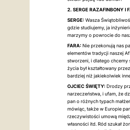
2. SERGE RAZAFINBONY I 
SERGE:
Wasza Świątobliwość,
gdzie studiujemy, ja inżynier
marzymy o powrocie do nasz
FARA:
Nie przekonują nas pa
elementów tradycji naszej Af
stworzeni, i dlatego chcemy
życia był kształtowany prze
bardziej niż jakiekolwiek in
OJCIEC ŚWIĘTY:
Drodzy prz
narzeczeństwa, i ufam, że d
pan o różnych typach małże
mówiąc, także w Europie pan
rzeczywistości umową między
własności itd. Ród szukał żo