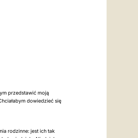
العربيّة
中文
LATINE
abym przedstawić moją
. Chciałabym dowiedzieć się
a rodzinne: jest ich tak