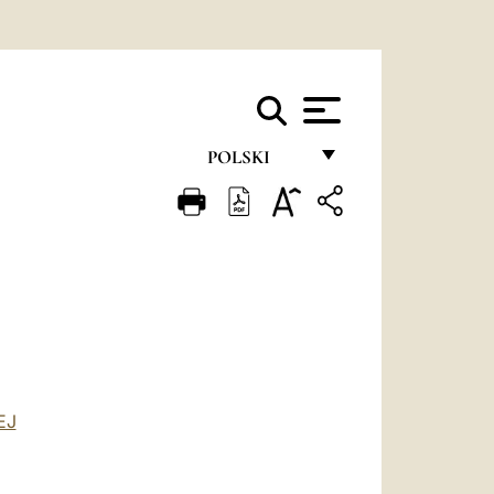
POLSKI
FRANÇAIS
ENGLISH
ITALIANO
PORTUGUÊS
ESPAÑOL
DEUTSCH
EJ
POLSKI