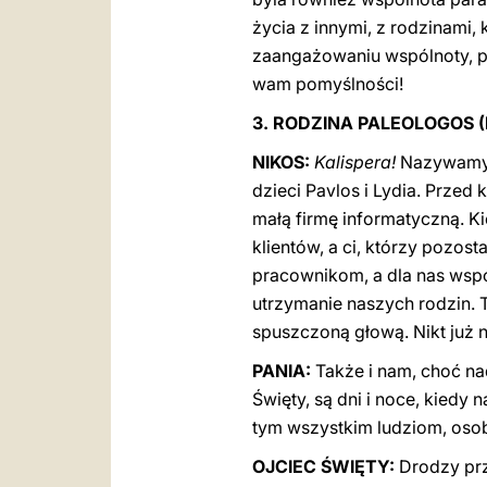
życia z innymi, z rodzinami, 
zaangażowaniu wspólnoty, pr
wam pomyślności!
3. RODZINA PALEOLOGOS (R
NIKOS:
Kalispera!
Nazywamy s
dzieci Pavlos i Lydia. Przed
małą firmę informatyczną. K
klientów, a ci, którzy pozos
pracownikom, a dla nas wspó
utrzymanie naszych rodzin. T
spuszczoną głową. Nikt już n
PANIA:
Także i nam, choć na
Święty, są dni i noce, kiedy 
tym wszystkim ludziom, osob
OJCIEC ŚWIĘTY:
Drodzy przy