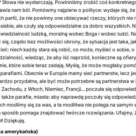
owa nie wystarczają. Powinniśmy zrobić coś konkretnego, i
rawia nam ból. Pomówmy najpierw o polityce: wydaje się, ż
h partii, że nie powinny one obiecywać rzeczy, których nie
 siebie, ale czuły się odpowiedzialne za dobro wszystkich. 
wiedzialność ludzką, moralną wobec Boga i wobec ludzi. N
się, często bez możliwości obrony, że sytuacja jest taka, ja
 niech każdy stara się robić, co może, myśleć o sobie, o s
alności, wiedząc, że aby iść naprzód, konieczne są ofiary.
nie, które sobie teraz zadaję. Myślę, że może mogłaby po
parafiami. Obecnie w Europie mamy sieć partnerstw, lecz jes
bardzo przydatna, ale być może potrzebne są partnerstwa w 
 Zachodu, z Włoch, Niemiec, Francji... poczuła się odpowied
także parafie, miasta: aby naprawdę poczuły się odpowiedz
nych modlimy się za was, a ta modlitwa nie polega na samym
ten sposób pomaga znajdować twórcze rozwiązania. Ufajmy,
 Dziękuję.
na amerykańska)