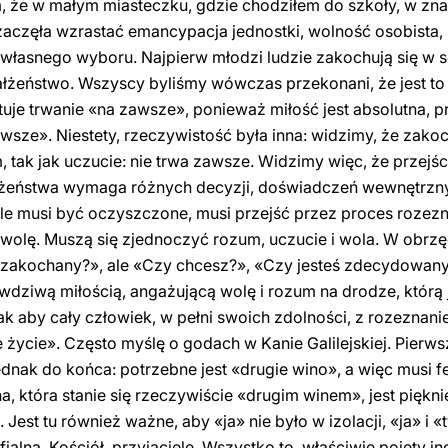
m, że w małym miasteczku, gdzie chodziłem do szkoły, w zna
, zaczęła wzrastać emancypacja jednostki, wolność osobista,
d własnego wyboru. Najpierw młodzi ludzie zakochują się w 
łżeństwo. Wszyscy byliśmy wówczas przekonani, że jest to 
uje trwanie «na zawsze», ponieważ miłość jest absolutna, p
zawsze». Niestety, rzeczywistość była inna: widzimy, że zako
 tak jak uczucie: nie trwa zawsze. Widzimy więc, że przejś
żeństwa wymaga różnych decyzji, doświadczeń wewnętrzny
 ale musi być oczyszczone, musi przejść przez proces rozezn
wolę. Muszą się zjednoczyć rozum, uczucie i wola. W obrz
eś zakochany?», ale «Czy chcesz?», «Czy jesteś zdecydowany
awdziwą miłością, angażującą wolę i rozum na drodze, którą
ak aby cały człowiek, w pełni swoich zdolności, z rozeznan
e życie». Często myślę o godach w Kanie Galilejskiej. Pierws
ednak do końca: potrzebne jest «drugie wino», a więc musi f
a, która stanie się rzeczywiście «drugim winem», jest piękni
Jest tu również ważne, aby «ja» nie było w izolacji, «ja» i 
ialna, Kościół, przyjaciele. Wszystko to, właściwie pojęty 