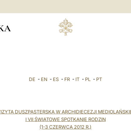
KA
DE
-
EN
-
ES
-
FR
-
IT
-
PL
-
PT
IZYTA DUSZPASTERSKA W ARCHIDIECEZJI MEDIOLAŃSKI
I VII ŚWIATOWE SPOTKANIE RODZIN
(1-3 CZERWCA 2012 R.)