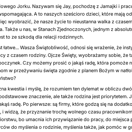
wego Jorku. Nazywam się Jay, pochodzę z Jamajki i pracu
spomagająca. A to naszych sześcioro dzieci, które mają od 
ęc wyobrazić, że nasze życie to nieustanna walka z czasem
. Także u nas, w Stanach Zjednoczonych, jednym z absolutn
est to ze szkodą dla relacji rodzinnych.
t łatwe... Wasza Świątobliwość, odnosi się wrażenie, że inst
cy z czasem rodziny. Ojcze Święty, wyobrażamy sobie, że ta
dpoczynek. Czy możemy prosić o jakąś radę, która pomoże 
nom w przeżywaniu święta zgodnie z planem Bożym w natł
eństwo?
na kwestia i myślę, że rozumiem ten dylemat w obliczu dwóc
 podstawowe znaczenie, ale także rodzina jest priorytetem. 
ąś radę. Po pierwsze: są firmy, które godzą się na dodatko
tp., i widzą, że przyznanie trochę wolnego czasu pracownik
iorstwu, bo umacnia ich przywiązanie do pracy, do miejsca 
wców do myślenia o rodzinie, myślenia także, jak pomóc w 