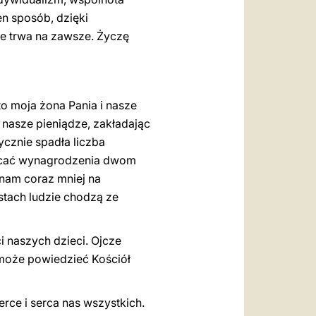
en sposób, dzięki
re trwa na zawsze. Życzę
o moja żona Pania i nasze
 nasze pieniądze, zakładając
ycznie spadła liczba
ypłacać wynagrodzenia dwom
 nam coraz mniej na
astach ludzie chodzą ze
i naszych dzieci. Ojcze
o może powiedzieć Kościół
rce i serca nas wszystkich.