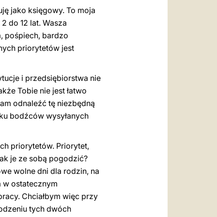
ję jako księgowy. To moja
2 do 12 lat. Wasza
, pośpiech, bardzo
ych priorytetów jest
ytucje i przedsiębiorstwa nie
kże Tobie nie jest łatwo
nam odnaleźć tę niezbędną
oku bodźców wysyłanych
h priorytetów. Priorytet,
Jak je ze sobą pogodzić?
we wolne dni dla rodzin, na
om w ostatecznym
pracy. Chciałbym więc przy
godzeniu tych dwóch