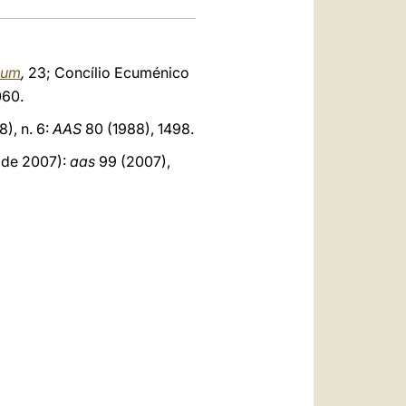
ium
,
23; Concílio Ecuménico
60.
), n. 6:
AAS
80 (1988), 1498.
 de 2007):
aas
99 (2007),