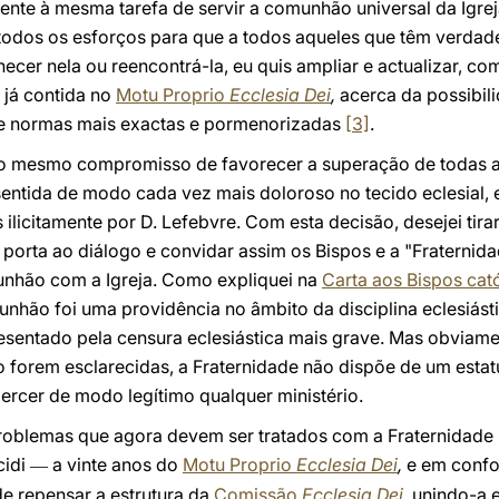
lmente à mesma tarefa de servir a comunhão universal da Igre
 todos os esforços para que a todos aqueles que têm verdad
ecer nela ou reencontrá-la, eu quis ampliar e actualizar, c
 já contida no
Motu Proprio
Ecclesia Dei
,
acerca da possibili
de normas mais exactas e pormenorizadas
[3]
.
o mesmo compromisso de favorecer a superação de todas as
 sentida de modo cada vez mais doloroso no tecido eclesial, 
ilicitamente por D. Lefebvre. Com esta decisão, desejei ti
 porta ao diálogo e convidar assim os Bispos e a "Fraternid
unhão com a Igreja. Como expliquei na
Carta aos Bispos cat
nhão foi uma providência no âmbito da disciplina eclesiásti
esentado pela censura eclesiástica mais grave. Mas obviame
forem esclarecidas, a Fraternidade não dispõe de um estatu
ercer de modo legítimo qualquer ministério.
roblemas que agora devem ser tratados com a Fraternidade 
cidi
a vinte anos do
Motu Proprio
Ecclesia Dei
,
e em conf
—
e repensar a estrutura da
Comissão
Ecclesia Dei
,
unindo-a 