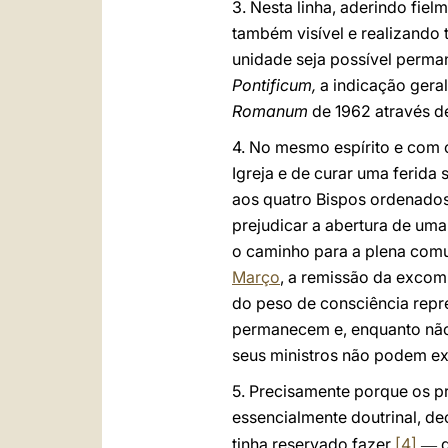
3. Nesta linha, aderindo fie
também visível e realizando
unidade seja possível perman
Pontificum,
a indicação geral
Romanum
de 1962 através 
4. No mesmo espírito e com 
Igreja e de curar uma ferida
aos quatro Bispos ordenados 
prejudicar a abertura de uma
o caminho para a plena com
Março
, a remissão da excomu
do peso de consciência repr
permanecem e, enquanto não 
seus ministros não podem ex
5. Precisamente porque os p
essencialmente doutrinal, de
tinha reservado fazer
[4]
d
—