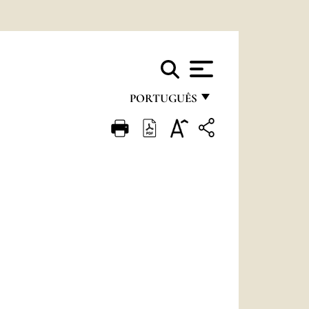
PORTUGUÊS
FRANÇAIS
ENGLISH
ITALIANO
PORTUGUÊS
ESPAÑOL
DEUTSCH
POLSKI