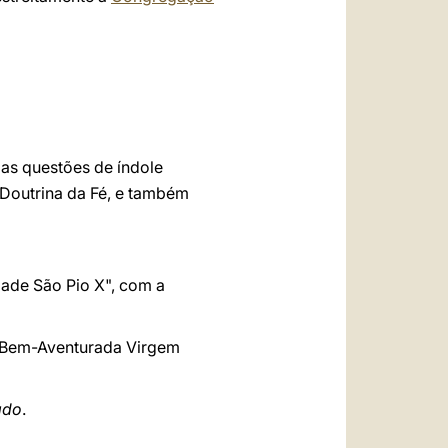
 as questões de índole
 Doutrina da Fé, e também
idade São Pio X", com a
da Bem-Aventurada Virgem
ado
.