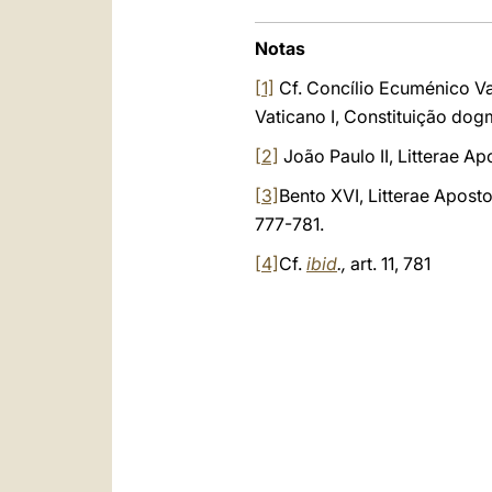
Notas
[1]
Cf. Concílio Ecuménico Vat
Vaticano I, Constituição dog
[2]
João Paulo II, Litterae A
[3]
Bento XVI, Litterae Apost
777-781.
[4]
Cf.
ibid
.,
art. 11, 781