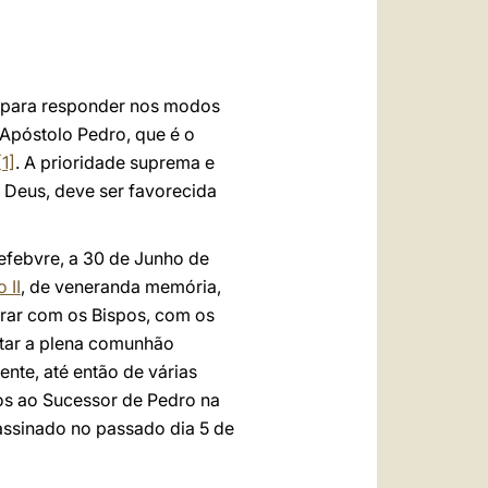
العربيّة
中文
LATINE
da para responder nos modos
 Apóstolo Pedro, que é o
[1]
. A prioridade suprema e
 Deus, deve ser favorecida
efebvre, a 30 de Junho de
 II
, de veneranda memória,
orar com os Bispos, com os
itar a plena comunhão
ente, até então de várias
os ao Sucessor de Pedro na
o assinado no passado dia 5 de