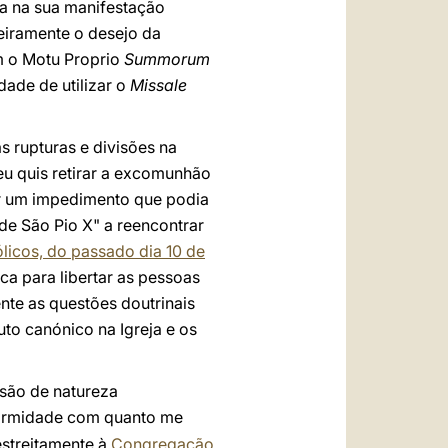
ja na sua manifestação
eiramente o desejo da
om o Motu Proprio
Summorum
dade de utilizar o
Missale
 rupturas e divisões na
eu quis retirar a excomunhão
rar um impedimento que podia
ade São Pio X" a reencontrar
ólicos, do passado dia 10 de
ca para libertar as pessoas
nte as questões doutrinais
to canónico na Igreja e os
são de natureza
ormidade com quanto me
estreitamente à
Congregação