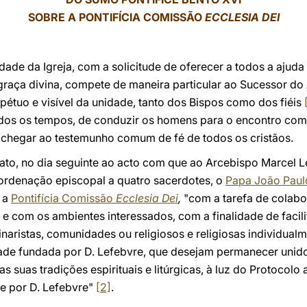
SOBRE A PONTIFÍCIA COMISSÃO
ECCLESIA DEI
nidade da Igreja, com a solicitude de oferecer a todos a aju
graça divina, compete de maneira particular ao Sucessor do
pétuo e visível da unidade, tanto dos Bispos como dos fiéis
odos os tempos, de conduzir os homens para o encontro com
chegar ao testemunho comum de fé de todos os cristãos.
ato, no dia seguinte ao acto com que ao Arcebispo Marcel L
a ordenação episcopal a quatro sacerdotes, o
Papa João Paulo
a
Pontifícia Comissão
Ecclesia Dei
,
"com a tarefa de colab
e com os ambientes interessados, com a finalidade de facil
naristas, comunidades ou religiosos e religiosas individualm
dade fundada por D. Lefebvre, que desejam permanecer unid
as suas tradições espirituais e litúrgicas, à luz do Protocol
 e por D. Lefebvre"
[2]
.