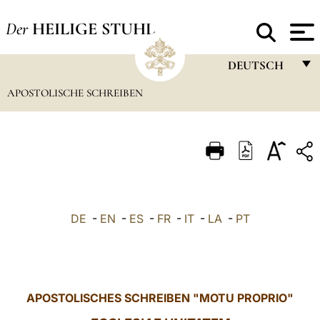
Der
HEILIGE STUHL
DEUTSCH
APOSTOLISCHE SCHREIBEN
FRANÇAIS
ENGLISH
ITALIANO
PORTUGUÊS
ESPAÑOL
DE
-
EN
-
ES
-
FR
-
IT
-
LA
-
PT
DEUTSCH
POLSKI
العربيّة
APOSTOLISCHES SCHREIBEN "MOTU PROPRIO"
中文