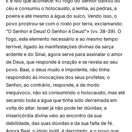
E é isto que acontece: «O fogo do Senhor baixou do
céu e consumiu o holocausto, a lenha, as pedras, a
poeira e até mesmo a água do sulco. Vendo isso, o
povo prostrou-se com o rosto por terra, exclamando:
“O Senhor é Deus! O Senhor é Deus!”» (vv. 38-39). O
fogo, este elemento necessário e ao mesmo tempo
terrível, ligado às manifestações divinas da sarça
ardente e do Sinai, agora serve para assinalar o amor
de Deus, que responde à oração e se revela ao seu
povo. Baal, o deus mudo e impotente, não tinha
respondido às invocações dos seus profetas; o
Senhor, ao contrário, responde, e de modo
inequívoco, não só consumindo o holocausto, mas até
secando toda a água que tinha sido derramada em
volta do altar. Israel já não pode ter dúvidas; a
misericórdia divina veio ao encontro da sua
debilidade, das suas dúvidas e da sua falta de fé.
Agora Baal, o ídolo inútil, é derrotado, e o povo que