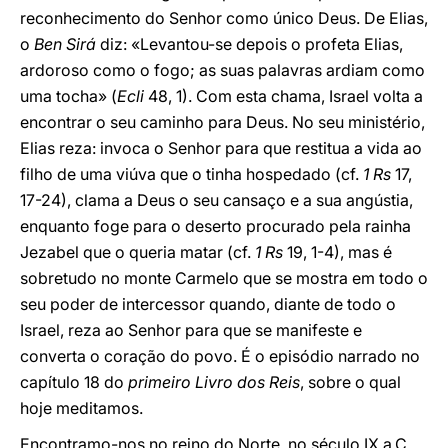
reconhecimento do Senhor como único Deus. De Elias,
o
Ben Sirá
diz: «Levantou-se depois o profeta Elias,
ardoroso como o fogo; as suas palavras ardiam como
uma tocha» (
Ecli
48, 1). Com esta chama, Israel volta a
encontrar o seu caminho para Deus. No seu ministério,
Elias reza: invoca o Senhor para que restitua a vida ao
filho de uma viúva que o tinha hospedado (cf.
1 Rs
17,
17-24), clama a Deus o seu cansaço e a sua angústia,
enquanto foge para o deserto procurado pela rainha
Jezabel que o queria matar (cf.
1 Rs
19, 1-4), mas é
sobretudo no monte Carmelo que se mostra em todo o
seu poder de intercessor quando, diante de todo o
Israel, reza ao Senhor para que se manifeste e
converta o coração do povo. É o episódio narrado no
capítulo 18 do
primeiro Livro dos Reis
, sobre o qual
hoje meditamos.
Encontramo-nos no reino do Norte, no século IX a.C.,