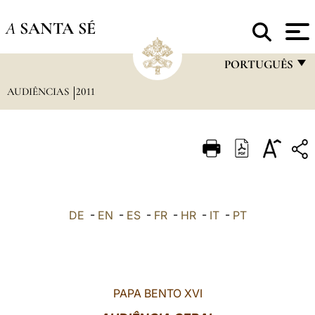
A
SANTA SÉ
PORTUGUÊS
AUDIÊNCIAS
2011
FRANÇAIS
ENGLISH
ITALIANO
PORTUGUÊS
ESPAÑOL
DE
-
EN
-
ES
-
FR
-
HR
-
IT
-
PT
DEUTSCH
POLSKI
العربيّة
PAPA BENTO XVI
中文