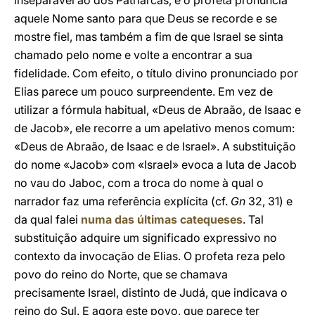
inseparável ao dos Patriarcas, e o profeta pronuncia
aquele Nome santo para que Deus se recorde e se
mostre fiel, mas também a fim de que Israel se sinta
chamado pelo nome e volte a encontrar a sua
fidelidade. Com efeito, o título divino pronunciado por
Elias parece um pouco surpreendente. Em vez de
utilizar a fórmula habitual, «Deus de Abraão, de Isaac e
de Jacob», ele recorre a um apelativo menos comum:
«Deus de Abraão, de Isaac e de Israel». A substituição
do nome «Jacob» com «Israel» evoca a luta de Jacob
no vau do Jaboc, com a troca do nome à qual o
narrador faz uma referência explícita (cf.
Gn
32, 31) e
da qual falei
numa das últimas catequeses
. Tal
substituição adquire um significado expressivo no
contexto da invocação de Elias. O profeta reza pelo
povo do reino do Norte, que se chamava
precisamente Israel, distinto de Judá, que indicava o
reino do Sul. E agora este povo, que parece ter