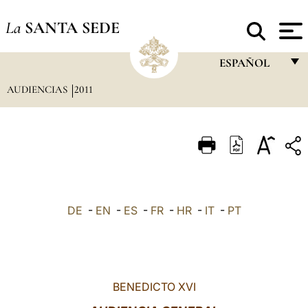
La
SANTA SEDE
ESPAÑOL
AUDIENCIAS
2011
FRANÇAIS
ENGLISH
ITALIANO
PORTUGUÊS
ESPAÑOL
DE
-
EN
-
ES
-
FR
-
HR
-
IT
-
PT
DEUTSCH
POLSKI
العربيّة
BENEDICTO XVI
中文