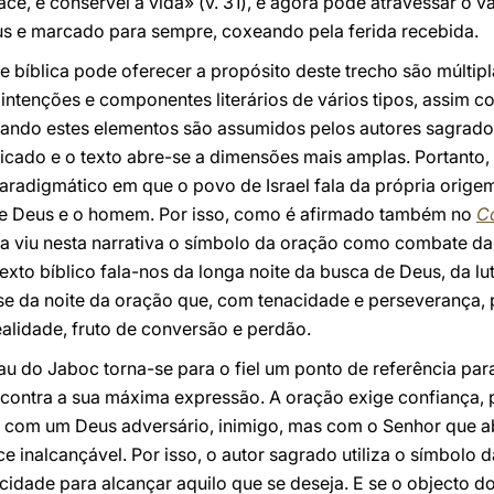
face, e conservei a vida» (v. 31), e agora pode atravessar o
s e marcado para sempre, coxeando pela ferida recebida.
 bíblica pode oferecer a propósito deste trecho são múltipl
ntenções e componentes literários de vários tipos, assim c
ando estes elementos são assumidos pelos autores sagrados
ficado e o texto abre-se a dimensões mais amplas. Portanto,
aradigmático em que o povo de Israel fala da própria origem 
re Deus e o homem. Por isso, como é afirmado também no
Ca
eja viu nesta narrativa o símbolo da oração como combate da 
texto bíblico fala-nos da longa noite da busca de Deus, da 
a-se da noite da oração que, com tenacidade e perseverança
lidade, fruto de conversão e perdão.
au do Jaboc torna-se para o fiel um ponto de referência pa
contra a sua máxima expressão. A oração exige confiança,
o com um Deus adversário, inimigo, mas com o Senhor que 
 inalcançável. Por isso, o autor sagrado utiliza o símbolo da
acidade para alcançar aquilo que se deseja. E se o objecto d