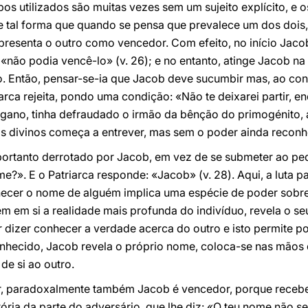
os utilizados são muitas vezes sem um sujeito explícito, e 
e tal forma que quando se pensa que prevalece um dos dois,
esenta o outro como vencedor. Com efeito, no início Jacob 
«não podia vencê-lo» (v. 26); e no entanto, atinge Jacob na 
 Então, pensar-se-ia que Jacob deve sucumbir mas, ao contr
triarca rejeita, pondo uma condição: «Não te deixarei partir
engano, tinha defraudado o irmão da bênção do primogénito,
os divinos começa a entrever, mas sem o poder ainda recon
 portanto derrotado por Jacob, em vez de se submeter ao ped
me?». E o Patriarca responde: «Jacob» (v. 28). Aqui, a luta
hecer o nome de alguém implica uma espécie de poder sobr
ém em si a realidade mais profunda do indivíduo, revela o se
dizer conhecer a verdade acerca do outro e isto permite po
hecido, Jacob revela o próprio nome, coloca-se nas mãos 
de si ao outro.
er, paradoxalmente também Jacob é vencedor, porque receb
ria da parte do adversário, que lhe diz: «O teu nome não se