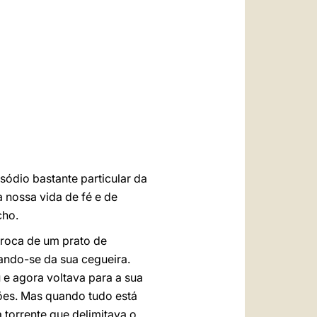
العربيّة
中文
LATINE
sódio bastante particular da
a nossa vida de fé e de
cho.
troca de um prato de
tando-se da sua cegueira.
 e agora voltava para a sua
ções. Mas quando tudo está
 torrente que delimitava o