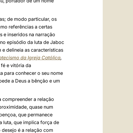
 vau, portador de um nome
as; de modo particular, os
omo referências a certas
 e inseridos na narração
 no episódio da luta de Jaboc
e delineia as características
tecismo da Igreja Católica
,
fé e vitória da
luta para conhecer o seu nome
, pede a Deus a bênção e um
ra compreender a relação
 proximidade, quase num
abençoa, que permanece
 luta, que implica força de
o desejo é a relação com