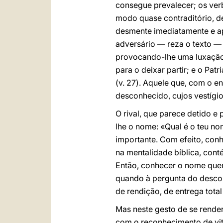
consegue prevalecer; os verb
modo quase contraditório, d
desmente imediatamente e apr
adversário — reza o texto — 
provocando-lhe uma luxação.
para o deixar partir; e o Pa
(v. 27). Aquele que, com o 
desconhecido, cujos vestígi
O rival, que parece detido e
lhe o nome: «Qual é o teu no
importante. Com efeito, con
na mentalidade bíblica, cont
Então, conhecer o nome quer 
quando à pergunta do descon
de rendição, de entrega total 
Mas neste gesto de se rend
com o reconhecimento de vitó