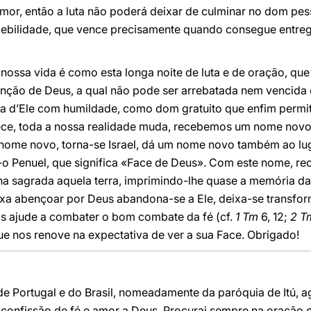
mor, então a luta não poderá deixar de culminar no dom pes
debilidade, que vence precisamente quando consegue entre
 nossa vida é como esta longa noite de luta e de oração, qu
nção de Deus, a qual não pode ser arrebatada nem vencida
da d’Ele com humildade, como dom gratuito que enfim permi
ece, toda a nossa realidade muda, recebemos um nome novo
nome novo, torna-se Israel, dá um nome novo também ao lu
-o Penuel, que significa «Face de Deus». Com este nome, re
na sagrada aquela terra, imprimindo-lhe quase a memória da
xa abençoar por Deus abandona-se a Ele, deixa-se transfor
s ajude a combater o bom combate da fé (cf.
1 Tm
6, 12;
2 
e nos renove na expectativa de ver a sua Face. Obrigado!
de Portugal e do Brasil, nomeadamente da paróquia de Itú, 
confissão de fé e amor a Deus. Procurai sempre na oração o