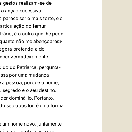
os gestos realizam-se de
 a acção sucessiva
parece ser o mais forte, e o
articulação do fémur,
ário, é o outro que lhe pede
, enquanto não me abençoares»
 agora pretende-a do
hecer verdadeiramente.
ido do Patriarca, pergunta-
 passa por uma mudança
e a pessoa, porque o nome,
u segredo e o seu destino.
der dominá-lo. Portanto,
do seu opositor, é uma forma
e um nome novo, juntamente
rá mais Jacob, mas Israel,