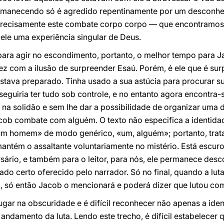
permanecendo só é agredido repentinamente por um desconhec
É precisamente este combate corpo corpo — que encontramos
ele uma experiência singular de Deus.
para agir no escondimento, portanto, o melhor tempo para Jac
vez com a ilusão de surpreender Esaú. Porém, é ele que é s
estava preparado. Tinha usado a sua astúcia para procurar su
eguiria ter tudo sob controle, e no entanto agora encontra-s
 na solidão e sem lhe dar a possibilidade de organizar uma
acob combate com alguém. O texto não especifica a identidad
um homem» de modo genérico, «um, alguém»; portanto, trat
mantém o assaltante voluntariamente no mistério. Está escu
rsário, e também para o leitor, para nós, ele permanece de
dado certo oferecido pelo narrador. Só no final, quando a lut
, só então Jacob o mencionará e poderá dizer que lutou co
lugar na obscuridade e é difícil reconhecer não apenas a ide
ndamento da luta. Lendo este trecho, é difícil estabelecer 