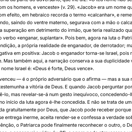
om os homens, e venceste» (v. 29). «Jacob» era um nome q
om efeito, em hebraico recorda o termo «calcanhar», e reme
do, saindo do ventre materno, segurava com a mão o calca
a superação em detrimento do irmão, que teria realizado qu
rbo «enganar, suplantar». Pois bem, agora na luta o Patria
ndição, a própria realidade de enganador, de derrotador; ma
egativa em positiva: Jacob o enganador torna-se Israel, poi
. Mas também aqui, a narração conserva a sua duplicidade v
 nome Israel é: «Deus é forte, Deus vence».
 venceu — é o próprio adversário que o afirma — mas a sua 
 testemunha a vitória de Deus. E quando Jacob perguntar po
dizê-lo, mas revelar-se-á num gesto inequívoco, concedendo-
 no início da luta agora é-lhe concedida. E não se trata de 
a gratuitamente por Deus, que Jacob pode receber porque 
se entrega inerme, aceita render-se e confessa a verdade so
 bênção, o Patriarca pode finalmente reconhecer o outro, o