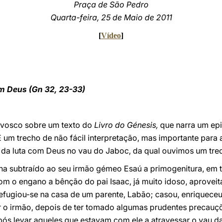
Praça de São Pedro
Quarta-feira, 25 de Maio de 2011
[
Vídeo
]
m Deus (Gn 32, 23-33)
nvosco sobre um texto do
Livro do Génesis,
que narra um epi
É um trecho de não fácil interpretação, mas importante para 
o da luta com Deus no vau do Jaboc, da qual ouvimos um tre
ha subtraído ao seu irmão gémeo Esaú a primogenitura, em 
 com o engano a bênção do pai Isaac, já muito idoso, aprovei
refugiou-se na casa de um parente, Labão; casou, enriqueceu
tar o irmão, depois de ter tomado algumas prudentes precau
pós levar aqueles que estavam com ele a atravessar o vau da