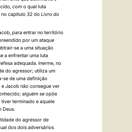
ido, com o qual luta
 no capítulo 32 do
Livro do
ob, para entrar no território
urpreendido por um ataque
btrair-se a uma situação
e a enfrentar uma luta
 defesa adequada. Inerme, no
e do agressor; utiliza um
a-se de uma definição
ro e Jacob não consegue ver
sconhecido; alguém se opõe
a tiver terminado e aquele
m Deus.
ntidade do agressor de
qual dos dois adversários