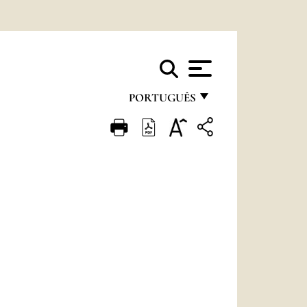
PORTUGUÊS
FRANÇAIS
ENGLISH
ITALIANO
PORTUGUÊS
ESPAÑOL
DEUTSCH
POLSKI