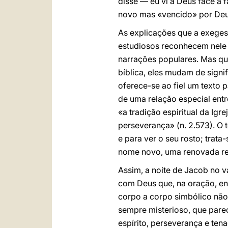
disse — eu vi a Deus face a 
novo mas «vencido» por Deu
As explicações que a exegese
estudiosos reconhecem nele i
narrações populares. Mas qu
bíblica, eles mudam de signi
oferece-se ao fiel um texto p
de uma relação especial ent
«a tradição espiritual da Igr
perseverança» (n. 2.573). O 
e para ver o seu rosto; trat
nome novo, uma renovada rea
Assim, a noite de Jacob no v
com Deus que, na oração, en
corpo a corpo simbólico nã
sempre misterioso, que parece
espírito, perseverança e ten