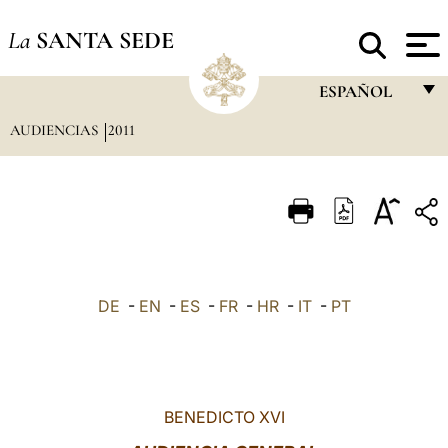
La
SANTA SEDE
ESPAÑOL
AUDIENCIAS
2011
FRANÇAIS
ENGLISH
ITALIANO
PORTUGUÊS
ESPAÑOL
DE
-
EN
-
ES
-
FR
-
HR
-
IT
-
PT
DEUTSCH
POLSKI
العربيّة
BENEDICTO XVI
中文