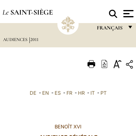
Le
SAINT-SIÈGE
FRANÇAIS
AUDIENCES
2011
FRANÇAIS
ENGLISH
ITALIANO
PORTUGUÊS
ESPAÑOL
DE
-
EN
-
ES
-
FR
-
HR
-
IT
-
PT
DEUTSCH
POLSKI
العربيّة
BENOÎT XVI
中文